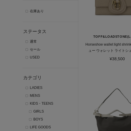
在庫あり
ステータス
TOFF&LOADSTONE(La
通常
Horseshoe wallet light s
セール
ュー ウォレット ライトシ
USED
¥38,500
カテゴリ
LADIES
MENS
KIDS・TEENS
GIRLS
BOYS
LIFE GOODS