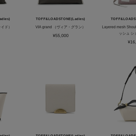
dies)
TOFF&LOADSTONE(Ladies)
TOFF&LOADST
グライド）
VIA grand （ヴィア・グラン）
Layered mesh Sh
ッシュ シ
¥55,000
¥16
dies)
TOFF&LOADSTONE(Ladies)
TOFF&LOADST