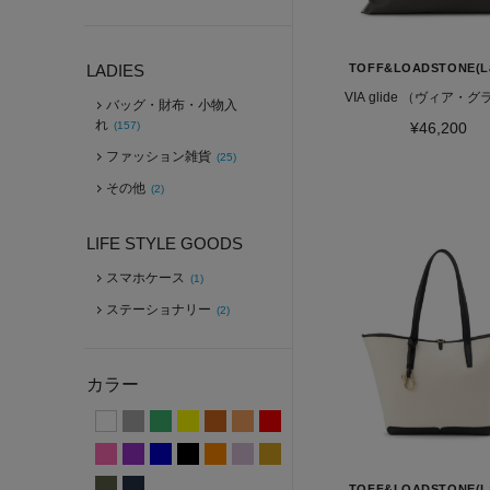
LADIES
TOFF&LOADSTONE(La
VIA glide （ヴィア・
バッグ・財布・小物入
れ
(157)
¥46,200
ファッション雑貨
(25)
その他
(2)
LIFE STYLE GOODS
スマホケース
(1)
ステーショナリー
(2)
カラー
TOFF&LOADSTONE(La