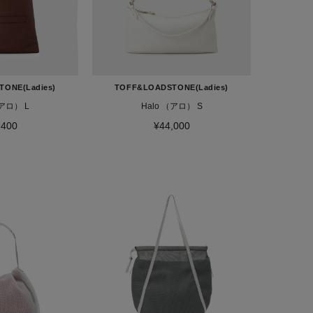
ONE(Ladies)
TOFF&LOADSTONE(Ladies)
o （アロ） L
Halo （アロ） S
,400
¥44,000