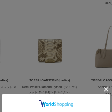
¥69
dies)
TOFF&LOADSTONE(Ladies)
TOFF&LOADST
ミ ウォレット メ
Demi Wallet Diamond Python（デミ ウォ
Sophia
レット ダイヤモンドパイソン）
¥47
¥35,200