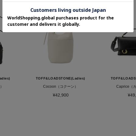
dies)
TOFF&LOADSTONE(Ladies)
TOFF&LOADST
ス）
Cocoon（コクーン）
Caprice
¥42,900
¥49