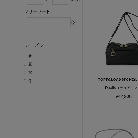
フリーワード
シーズン
春
夏
秋
TOFF&LOADSTONE(La
冬
Dualis（デュアリ
¥42,900