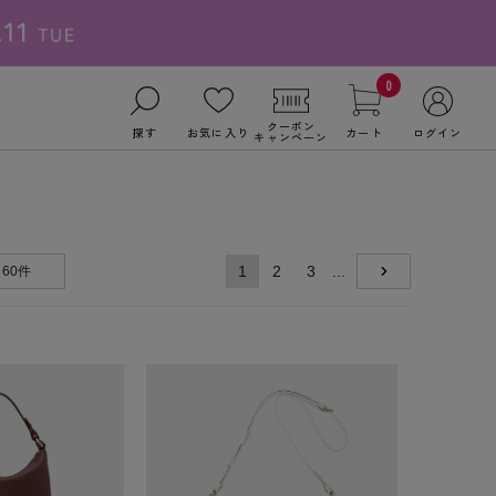
0
クーポン
探す
お気に入り
カート
ログイン
キャンペーン
1
2
3
...
60件
NEXT