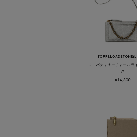
TOFF&LOADSTONE(La
ミニバディ キーチャーム ラ
ク
¥14,300