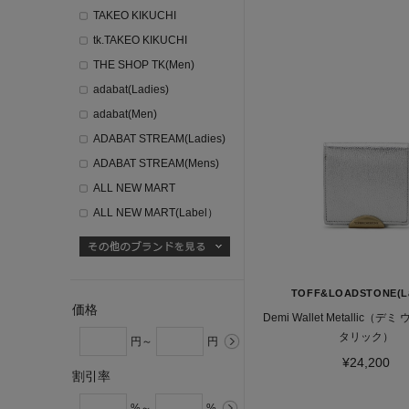
TAKEO KIKUCHI
tk.TAKEO KIKUCHI
THE SHOP TK(Men)
adabat(Ladies)
adabat(Men)
ADABAT STREAM(Ladies)
ADABAT STREAM(Mens)
ALL NEW MART
ALL NEW MART(Label）
TOFF&LOADSTONE(La
価格
Demi Wallet Metallic（デ
タリック）
円～
円
¥24,200
割引率
%～
%