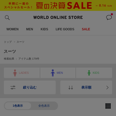
WOMEN
MEN
KIDS
LIFE GOODS
SALE
トップ
スーツ
スーツ
検索結果 ： アイテム数
179
件
LADIES
MEN
KIDS
絞り込む
表示順
1色表示
全色表示