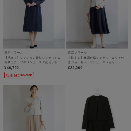
東京ソワール
東京ソワール
【洗える】シャンタン素材ジャケット＆
【洗える】麻調合繊ジャケット＆タイ付
花柄モチーフのワンピース 2点セット セ
きジョーゼットワンピース 2点セット セ
レモニースーツ【結婚式・卒業式・入学
レモニースーツ【卒業式・入学式・学校
¥40,700
¥22,000
式・学校行事・七五三】
行事・七五三・結婚式】
さらに10%OFF