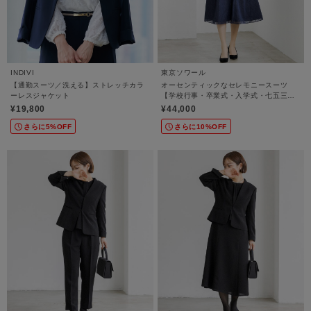
INDIVI
東京ソワール
【通勤スーツ／洗える】ストレッチカラ
オーセンティックなセレモニースーツ
ーレスジャケット
【学校行事・卒業式・入学式・七五三・
結婚式】
¥19,800
¥44,000
さらに5%OFF
さらに10%OFF