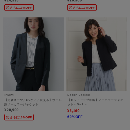
¥14,993
¥20,900
さらに10%OFF
さらに10%OFF
INDIVI
Dessin(Ladies)
【定番スーツ／UVケア／洗える】ウール
【セットアップ可能】ノーカラージャケ
調ノーカラージャケット
ット＜S～L＞
¥20,900
¥6,160
60%OFF
さらに10%OFF