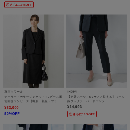
さらに10%OFF
東京ソワール
INDIVI
テーラードカラージャケット＋2ピース風
【定番スーツ／UVケア／洗える】ウール
前開きワンピース【喪服・礼服・ブラッ
調タックテーパードパンツ
クフォーマル】
¥14,993
¥33,000
50%OFF
さらに10%OFF