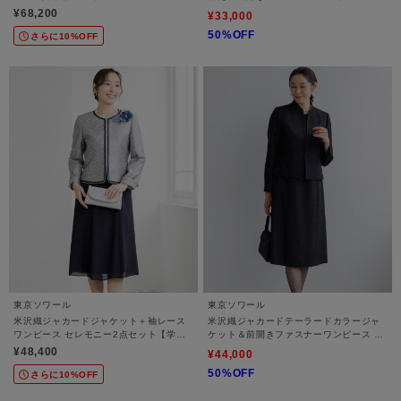
サンブル【喪服・礼服・ブラックフォー
【喪服・礼服・ブラックフォーマル】
¥68,200
¥33,000
マル】
50%OFF
さらに10%OFF
東京ソワール
東京ソワール
米沢織ジャカードジャケット＋袖レース
米沢織ジャカードテーラードカラージャ
ワンピース セレモニー2点セット【学校
ケット＆前開きファスナーワンピース 2
行事・卒業式・入学式・七五三・結婚
点セット 【ブラックフォーマル・喪服・
¥48,400
¥44,000
式】
礼服】
50%OFF
さらに10%OFF