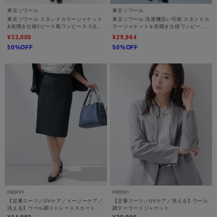
東京ソワール
東京ソワール
東京ソワール スタンドカラージャケット
東京ソワール 洗濯機洗い可能 スタンドカ
&前開き仕様2ピース風ワンピース 2点セ
ラージャケット＆前開き仕様ワンピース
ット 【喪服・礼服・ブラックフォーマ
2点セット【喪服・礼服・ブラックフォー
¥33,000
¥29,964
ル】
マル・セレモニー・学校行事・卒入学
50%OFF
50%OFF
式・七五三】
INDIVI
INDIVI
【定番スーツ／UVケア／イージーケア／
【定番スーツ／UVケア／洗える】ウール
洗える】ウール調ストレートスカート
調テーラードジャケット