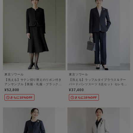
東京ソワール
東京ソワール
【洗える】サテン切り替えのリボン付き
【洗える】ラッフルタイブラウス＆テー
アンサンブル【喪服・礼服・ブラックフ
パードパンツスーツ 3点セット セレモニ
ォーマル】
ースーツ【卒業式・入学式・学校行事・
¥52,800
¥37,400
七五三・結婚式】
さらに10%OFF
さらに10%OFF