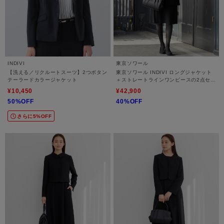
INDIVI
東京ソワール
【洗える／リクルートスーツ】2つボタン
東京ソワール INDIVI ロングジャケット
テーラードカラージャケット
＋ストレートラインワンピースの2点セッ
ト【喪服・礼服・ブラックフォーマル】
¥10,450
¥42,900
50%OFF
40%OFF
さらに5%OFF