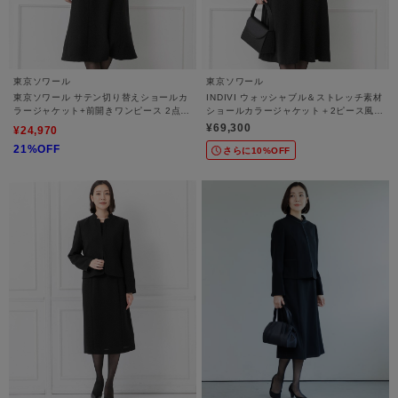
東京ソワール
東京ソワール
東京ソワール サテン切り替えショールカ
INDIVI ウォッシャブル＆ストレッチ素材
ラージャケット+前開きワンピース 2点セ
ショールカラージャケット＋2ピース風ワ
ット 【喪服・礼服・ブラックフォーマ
ンピース 2点セット 【喪服・礼服・ブラ
¥69,300
¥24,970
ル】
ックフォーマル】
21%OFF
さらに10%OFF