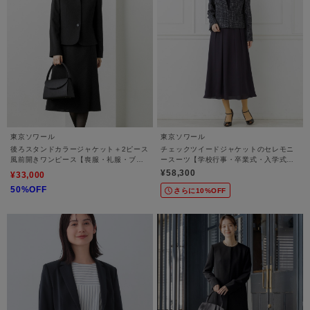
東京ソワール
東京ソワール
後ろスタンドカラージャケット＋2ピース
チェックツイードジャケットのセレモニ
風前開きワンピース【喪服・礼服・ブラ
ースーツ【学校行事・卒業式・入学式・
ックフォーマル】
結婚式・七五三】
¥58,300
¥33,000
50%OFF
さらに10%OFF