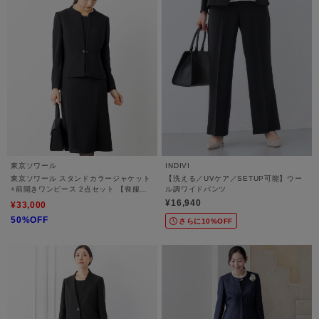
東京ソワール
INDIVI
東京ソワール スタンドカラージャケット
【洗える／UVケア／SETUP可能】ウー
+前開きワンピース 2点セット 【喪服・
ル調ワイドパンツ
礼服・ブラックフォーマル】
¥16,940
¥33,000
50%OFF
さらに10%OFF