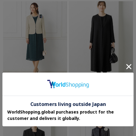
東京ソワール
東京ソワール
【洗える】麻調素材ジャケットのアンサ
INDIVI【洗える】ジレ＋ジョーゼットワ
ンブル【学校行事・卒業式・入学式・結
ンピース2点セット アンサンブル【喪
婚式・七五三】
服・礼服・ブラックフォーマル】
¥26,180
¥44,000
30%OFF
39%OFF