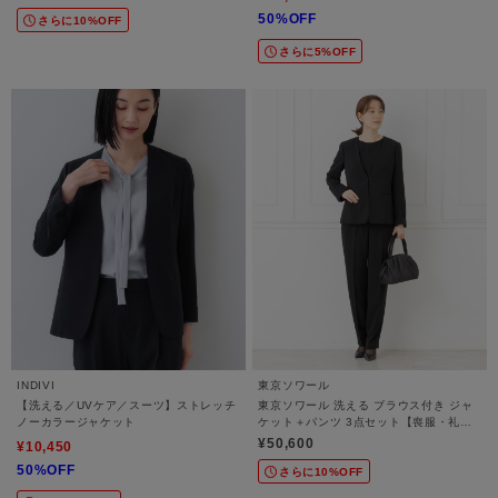
50%OFF
さらに10%OFF
さらに5%OFF
INDIVI
東京ソワール
【洗える／UVケア／スーツ】ストレッチ
東京ソワール 洗える ブラウス付き ジャ
ノーカラージャケット
ケット＋パンツ 3点セット【喪服・礼
服・ブラックフォーマル・セレモニー】
¥50,600
¥10,450
50%OFF
さらに10%OFF