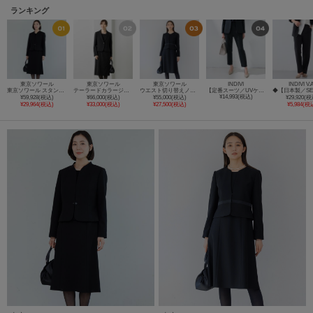
ランキング
東京ソワール
東京ソワール
東京ソワール
INDIVI
INDIVI V.A
東京ソワール スタンドカラージャケット＆前開きファスナーワンピース 2点セット 【喪服・礼服・ブラックフォーマル】
テーラードカラージャケット＋2ピース風前開きワンピース【喪服・礼服・ブラックフォーマル】
ウエスト切り替えノーカラージャケット＋前開きワンピース アンサンブル【喪服・礼服・ブラックフォーマル】
【定番スーツ／UVケア／洗える】ウール調タックテーパードパンツ
¥14,993(税込)
¥59,928(税込)
¥66,000(税込)
¥55,000(税込)
¥29,920(税
¥29,964(税込)
¥33,000(税込)
¥27,500(税込)
¥5,984(税