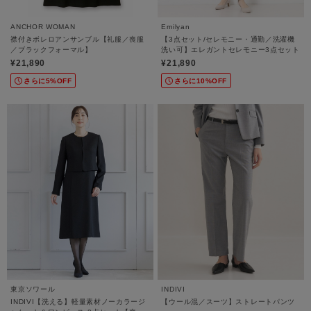
ANCHOR WOMAN
Emilyan
襟付きボレロアンサンブル【礼服／喪服
【3点セット/セレモニー・通勤／洗濯機
／ブラックフォーマル】
洗い可】エレガントセレモニー3点セット
¥21,890
¥21,890
さらに5%OFF
さらに10%OFF
東京ソワール
INDIVI
INDIVI【洗える】軽量素材ノーカラージ
【ウール混／スーツ】ストレートパンツ