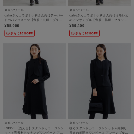
東京ソワール
東京ソワール
cahoさんコラボ｜小柄さん向けテーパー
cahoさんコラボ｜小柄さん向けミモレ丈
ドのパンツスーツ【喪服・礼服・ブラッ
のアンサンブル【喪服・礼服・ブラック
クフォーマル・セレモニー・学校行事・
フォーマル・セレモニー・学校行事・卒
¥55,000
¥59,400
卒入学式・七五三】
入学式・七五三】
さらに10%OFF
さらに10%OFF
東京ソワール
東京ソワール
INDIVI 【洗える】スタンドカラージャケ
後ろスタンドカラージャケット＋縦切り
ット＋異素材ドッキングワンピース アン
替えの前開きワンピース アンサンブル