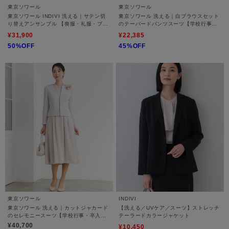
東京ソワール
東京ソワール
東京ソワール INDIVI 洗える｜サテン切
東京ソワール 洗える｜白ブラウスセット
り替えアンサンブル 【喪服・礼服・ブラ
のテーパードパンツスーツ【学校行事・
ックフォーマル】
卒入学式・結婚式・七五三】
¥31,900
¥22,385
50%OFF
45%OFF
東京ソワール
INDIVI
東京ソワール 洗える｜カットジャカード
【洗える／UVケア／スーツ】ストレッチ
のセレモニースーツ【学校行事・卒入学
テーラードカラージャケット
式・結婚式・七五三】
¥40,700
¥10,450