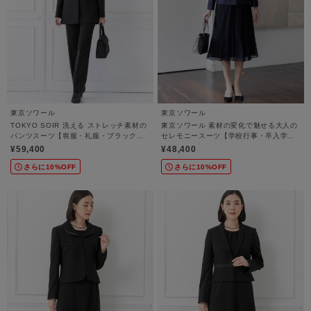
東京ソワール
東京ソワール
TOKYO SOIR 洗える ストレッチ素材の
東京ソワール 素材の変化で魅せる大人の
パンツスーツ【喪服・礼服・ブラックフ
セレモニースーツ【学校行事・卒入学
ォーマル・セレモニー・学校行事・卒入
式・結婚式・七五三】
¥59,400
¥48,400
学式・七五三】
さらに10%OFF
さらに10%OFF