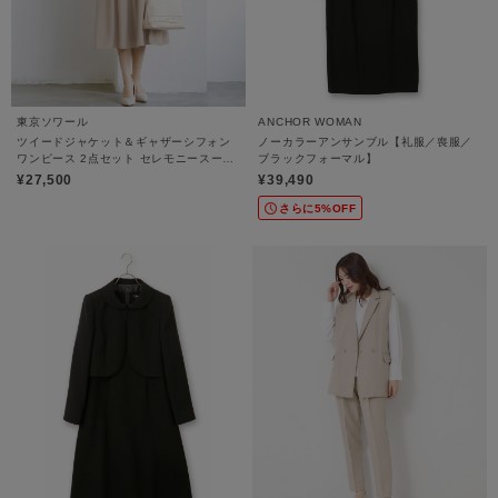
東京ソワール
ANCHOR WOMAN
ツイードジャケット＆ギャザーシフォン
ノーカラーアンサンブル【礼服／喪服／
ワンピース 2点セット セレモニースーツ
ブラックフォーマル】
【卒業式・入学式・学校行事・七五三・
¥27,500
¥39,490
結婚式】
さらに5%OFF