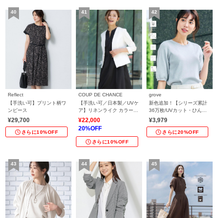
Reflect
COUP DE CHANCE
grove
【手洗い可】プリント柄ワ
【手洗い可／日本製／UVケ
新色追加！【シリーズ累計
ンピース
ア】リネンライク カラーレ
36万枚/UVカット・ひんや
スジャケット
り・洗濯機OK】やわらかド
¥29,700
¥22,000
¥3,979
ライタッチ 五分袖ニット
20%OFF
さらに10%OFF
さらに20%OFF
さらに10%OFF