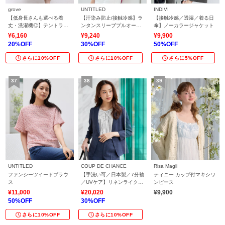
grove
UNTITLED
INDIVI
【低身長さんも選べる着
【汗染み防止/接触冷感】ラ
【接触冷感／透湿／着る日
丈・洗濯機◎】テントライ
ンタンスリーブプルオーバ
傘】ノーカラージャケット
ンワンピース
ー
¥6,160
¥9,240
¥9,900
20%OFF
30%OFF
50%OFF
さらに10%OFF
さらに10%OFF
さらに5%OFF
UNTITLED
COUP DE CHANCE
Risa Magli
ファンシーツイードブラウ
【手洗い可／日本製／7分袖
ティニー カップ付マキシワ
ス
／UVケア】リネンライク
ンピース
テーラードジャケット
¥11,000
¥20,020
¥9,900
50%OFF
30%OFF
さらに10%OFF
さらに10%OFF