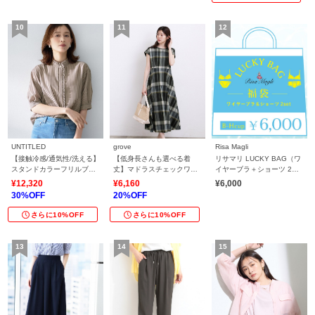
UNTITLED
grove
Risa Magli
【接触冷感/通気性/洗える】
【低身長さんも選べる着
リサマリ LUCKY BAG（ワ
スタンドカラーフリルブラ
丈】マドラスチェックワン
イヤーブラ＋ショーツ 2セ
ウス
ピース
ット）
¥12,320
¥6,160
¥6,000
30%OFF
20%OFF
さらに10%OFF
さらに10%OFF