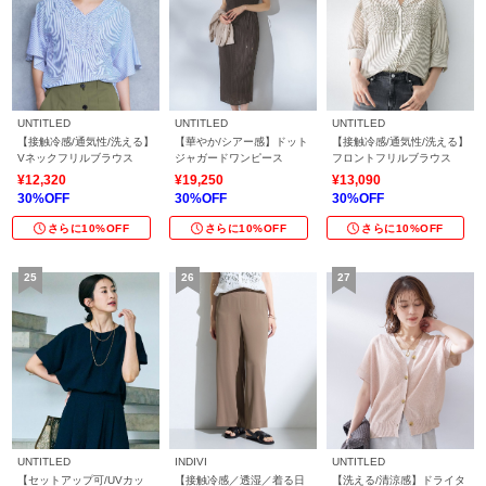
UNTITLED
UNTITLED
UNTITLED
【接触冷感/通気性/洗える】
【華やか/シアー感】ドット
【接触冷感/通気性/洗える】
Vネックフリルブラウス
ジャガードワンピース
フロントフリルブラウス
¥12,320
¥19,250
¥13,090
30%OFF
30%OFF
30%OFF
さらに10%OFF
さらに10%OFF
さらに10%OFF
UNTITLED
INDIVI
UNTITLED
【セットアップ可/UVカッ
【接触冷感／透湿／着る日
【洗える/清涼感】ドライタ