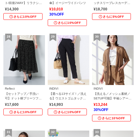
ト/前後2WAY】リラクシー
傘】イージーワイドパンツ
ッチスリーブレスカーディ
フレンチスリーブブラウス
ガン
¥14,300
¥10,010
¥18,700
30%OFF
さらに10%OFF
さらに5%OFF
さらに10%OFF
Reflect
INDIVI
INDIVI
【セットアップ／手洗い
【選べる13サイズ！／洗え
【洗える／メッシュ素材／
可】ドット柄プリーツフレ
る】ウエストゴムタックテ
SETUP可能】半袖シアージ
アスカート
ーパード褒められパンツ
ャケット
¥17,600
¥14,993
¥13,244
30%OFF
さらに10%OFF
さらに10%OFF
さらに10%OFF