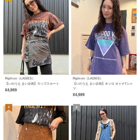
Right-on（LADIES）
Right-on（LADIES）
【いのうえ まい企画】ラップスカート
【いのうえ まい企画】オソロ オトナTシャ
ツ
¥4,989
¥4,989