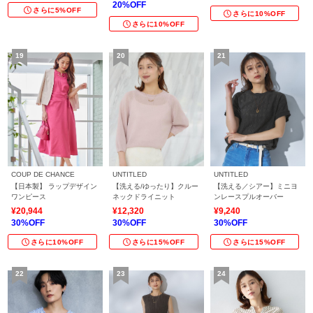
20%OFF
さらに5%OFF
さらに10%OFF
さらに10%OFF
COUP DE CHANCE
UNTITLED
UNTITLED
【日本製】 ラップデザイン
【洗える/ゆったり】クルー
【洗える／シアー】ミニヨ
ワンピース
ネックドライニット
ンレースプルオーバー
¥20,944
¥12,320
¥9,240
30%OFF
30%OFF
30%OFF
さらに10%OFF
さらに15%OFF
さらに15%OFF