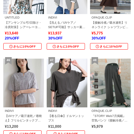
UNTITLED
INDIVI
OPAQUE.CLIP
【アンサンブル可/日除け・
【洗える／UVケア／
【接触冷感／吸水速乾】リ
冷房対策】シアーレーヨン
SETUP可能】サッカー素材
ネンライク シャツワンピー
ZIPカーディガン
テーラードジャケット
ス《洗濯機OK》
¥13,640
¥13,937
¥5,775
20%OFF
30%OFF
30%OFF
さらに10%OFF
さらに10%OFF
さらに10%OFF
INDIVI
INDIVI
OPAQUE.CLIP
【UVケア／吸汗速乾／着映
【着る日傘】ドルマントッ
『STORY Web7月掲載』
え】フリルピンタックブラ
プス
空気パンツ《接触冷感／UV
ウス
ケア／吸水速乾／防シワ／
¥13,200
¥11,000
¥5,979
洗濯機OK》
さらに15%OFF
さらに5%OFF