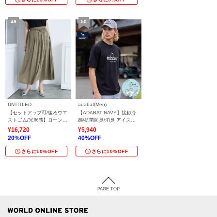
UNTITLED
adabat(Men)
【セットアップ可/後ろウエ
【ADABAT NAVY】接触冷
ストゴム/光沢感】ローンフ
感/抗菌防臭/消臭 アイスク
レアスカート
リアコットン半袖ロゴT
¥16,720
¥5,940
20%OFF
40%OFF
さらに10%OFF
さらに10%OFF
PAGE TOP