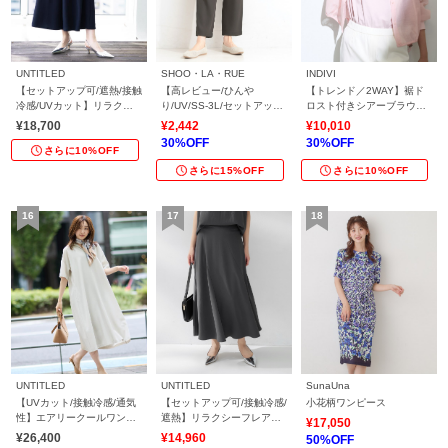
UNTITLED
SHOO・LA・RUE
INDIVI
【セットアップ可/遮熱/接触
【高レビュー/ひんや
【トレンド／2WAY】裾ド
冷感/UVカット】リラクシ
り/UV/SS-3L/セットアップ
ロスト付きシアーブラウス
ーガウチョパンツ
可】さらさらぷるん イージ
ブルゾン
¥18,700
¥2,442
¥10,010
ーテーパードパンツ
30%OFF
30%OFF
さらに10%OFF
さらに15%OFF
さらに10%OFF
UNTITLED
UNTITLED
SunaUna
【UVカット/接触冷感/通気
【セットアップ可/接触冷感/
小花柄ワンピース
性】エアリークールワンピ
遮熱】リラクシーフレアス
¥17,050
ース
カート
¥26,400
¥14,960
50%OFF