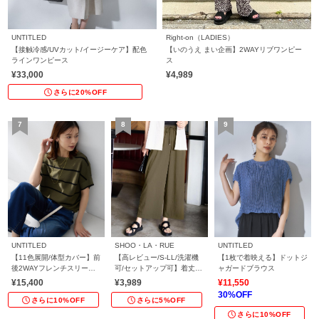
UNTITLED
Right-on（LADIES）
【接触冷感/UVカット/イージーケア】配色
【いのうえ まい企画】2WAYリブワンピー
ラインワンピース
ス
¥33,000
¥4,989
さらに20%OFF
UNTITLED
SHOO・LA・RUE
UNTITLED
【11色展開/体型カバー】前
【高レビュー/S-LL/洗濯機
【1枚で着映える】ドットジ
後2WAYフレンチスリーブ
可/セットアップ可】着丈選
ャガードブラウス
ニット
べる 軽凛(かろりん) ひんや
¥15,400
¥3,989
¥11,550
りフラップイージーパンツ
30%OFF
さらに10%OFF
さらに5%OFF
さらに10%OFF