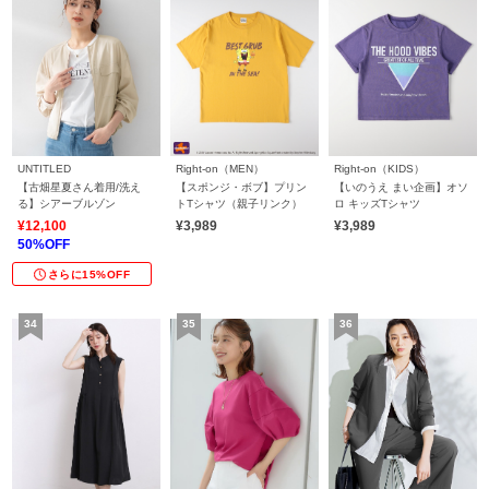
UNTITLED
Right-on（MEN）
Right-on（KIDS）
【古畑星夏さん着用/洗え
【スポンジ・ボブ】プリン
【いのうえ まい企画】オソ
る】シアーブルゾン
トTシャツ（親子リンク）
ロ キッズTシャツ
¥12,100
¥3,989
¥3,989
50%OFF
さらに15%OFF