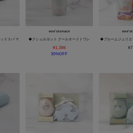
one'sterrace
one'st
ッドスパ マ
◆クシェルヨット クールオードトワレ
◆ブルームジュリエ
¥1,386
¥7
30%OFF