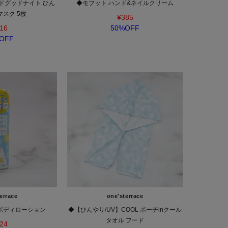
ドグッドナイト ひん
◆モフット ハンド&ネイルクリーム
スク 5枚
¥385
16
50%OFF
OFF
errace
one'sterrace
ボディローション
◆【ひんやり/UV】COOL ポーチinクール
タオル フード
24