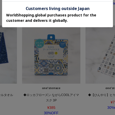
¥990
30%
50%OFF
one'sterrace
one'st
ールタオル
◆ロッカフローズン ながらCOOLアイマ
◆【ひんやり】ヒヤ
スク 3P
¥7
¥385
30%
30%OFF