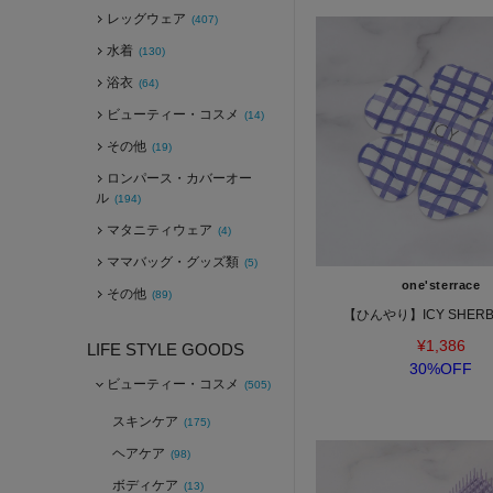
レッグウェア
(407)
水着
(130)
浴衣
(64)
ビューティー・コスメ
(14)
その他
(19)
ロンパース・カバーオー
ル
(194)
マタニティウェア
(4)
ママバッグ・グッズ類
(5)
one'sterrace
その他
(89)
【ひんやり】ICY SHERBE
¥1,386
LIFE STYLE GOODS
30%OFF
ビューティー・コスメ
(505)
スキンケア
(175)
ヘアケア
(98)
ボディケア
(13)