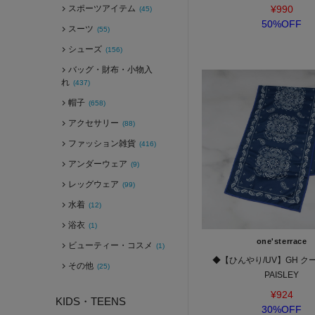
スポーツアイテム
¥990
(45)
50%OFF
スーツ
(55)
シューズ
(156)
バッグ・財布・小物入
れ
(437)
帽子
(658)
アクセサリー
(88)
ファッション雑貨
(416)
アンダーウェア
(9)
レッグウェア
(99)
水着
(12)
浴衣
(1)
one'sterrace
ビューティー・コスメ
(1)
◆【ひんやり/UV】GH ク
その他
(25)
PAISLEY
¥924
KIDS・TEENS
30%OFF