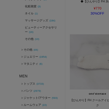
◆【ひんやり】FH 
化粧雑貨
(3)
¥770
30%OFF
ネイル
(1)
マッサージグッズ
(184)
ビューティーアクセサリ
ー
(16)
その他
(10)
その他
(44)
ジュエリー
(1954)
マタニティ
(6)
MEN
トップス
(3733)
パンツ
(2979)
one'sterrace
ジャケット/アウター
(593)
【ひんやり】FH クールアイ
ルームウェア
(22)
ク