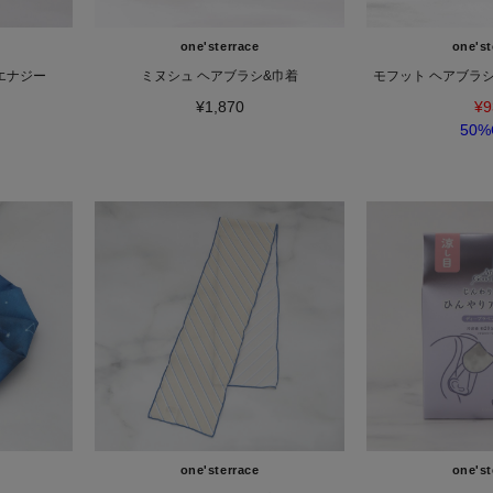
one'sterrace
one'st
 エナジー
ミヌシュ ヘアブラシ&巾着
モフット ヘアブラ
¥1,870
¥9
50%
one'sterrace
one'st