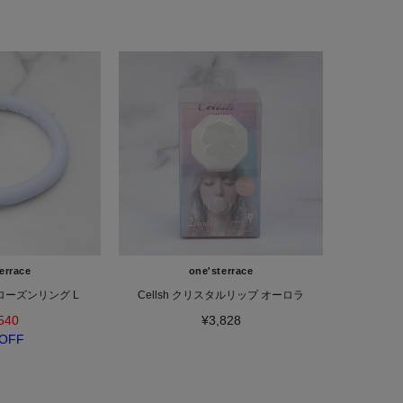
errace
one'sterrace
ーズンリング L
Cellsh クリスタルリップ オーロラ
540
¥3,828
OFF