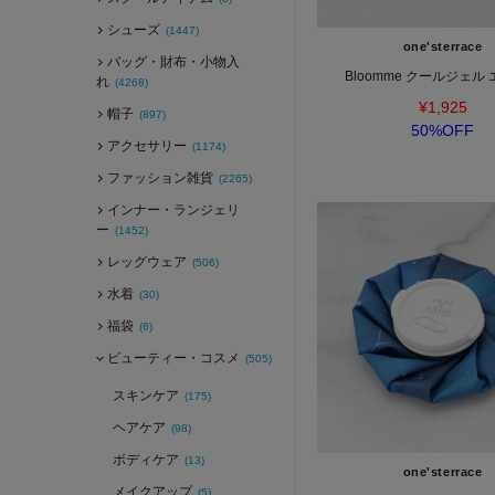
シューズ
(1447)
one'sterrace
バッグ・財布・小物入
Bloomme クールジェル
れ
(4268)
¥1,925
帽子
(897)
50%OFF
アクセサリー
(1174)
ファッション雑貨
(2265)
インナー・ランジェリ
ー
(1452)
レッグウェア
(506)
水着
(30)
福袋
(6)
ビューティー・コスメ
(505)
スキンケア
(175)
ヘアケア
(98)
ボディケア
(13)
one'sterrace
メイクアップ
(5)