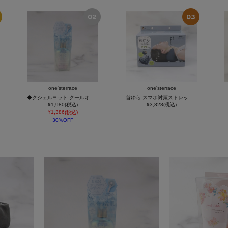
one'sterrace
one'sterrace
◆クシェルヨット クールオードトワレ
首ゆら スマホ対策ストレッチャー
¥1,980(税込)
¥3,828(税込)
¥1,386(税込)
30%OFF