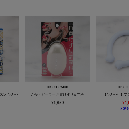
one'sterrace
one'st
ズン ひんや
かかとピーラー 角質けずりま専科
【ひんやり】フロ
ト
¥1,650
¥1,
30%