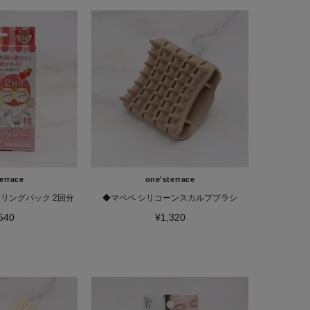
errace
one'sterrace
リングパック 2回分
◆マペペ シリコーンスカルプブラシ
540
¥1,320