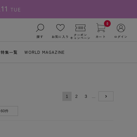
0
クーポン
探す
お気に入り
カート
ログイン
キャンペーン
特集一覧
WORLD MAGAZINE
1
2
3
...
NEXT
60件