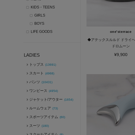
KIDS・TEENS
GIRLS
BOYS
LIFE GOODS
one'sterrace
◆アテックスルルド ドライヘ
ドロムーン
¥9,900
LADIES
トップス
(13691)
スカート
(4968)
パンツ
(10431)
ワンピース
(4954)
ジャケット/アウター
(1654)
ルームウェア
(73)
スポーツアイテム
(60)
スーツ
(180)
スクールアイテム
(8)