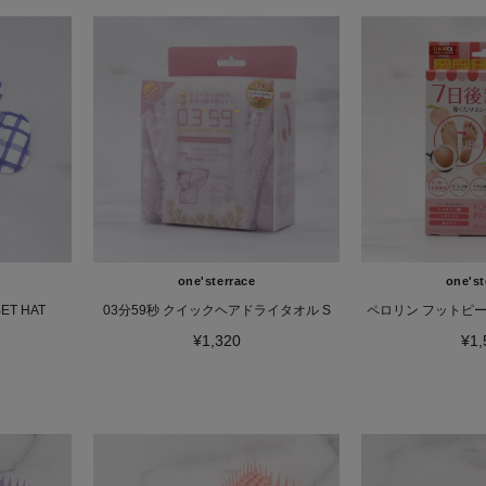
one'sterrace
one'st
T HAT
03分59秒 クイックヘアドライタオル S
ペロリン フットピー
¥1,320
¥1,