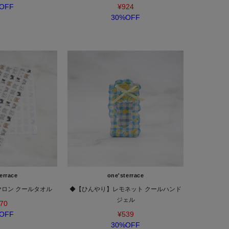
OFF
¥924
30%OFF
errace
one'sterrace
ロン クールタオル
◆【ひんやり】レモネット クールハンド
ジェル
70
OFF
¥539
30%OFF