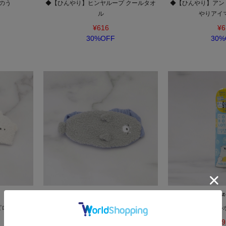
氷のう
◆【ひんやり】ヒンヤループ クールタオ
◆【ひんやり】アン
ル
やりアイマ
¥616
¥6
30%OFF
30%
one'sterrace
one'st
ピロー ダイフ
【ひんやり】FH クールアイピロー ギュウ
◆かき氷 クール
ヒ
¥9