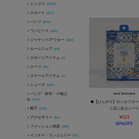
トップス
(2525)
スカート
(317)
パンツ
(945)
ワンピース
(494)
ジャケット/アウター
(260)
ルームウェア
(45)
スポーツアイテム
(2)
スーツ
(38)
スクールアイテム
(1)
シューズ
(192)
バッグ・財布・小物入
one'sterrace
れ
(704)
◆【ひんやり】ロッカフロー
帽子
り足に貼るシー
(234)
¥523
アクセサリー
(91)
30%OFF
ファッション雑貨
(385)
インナー・ランジェリー
(34)