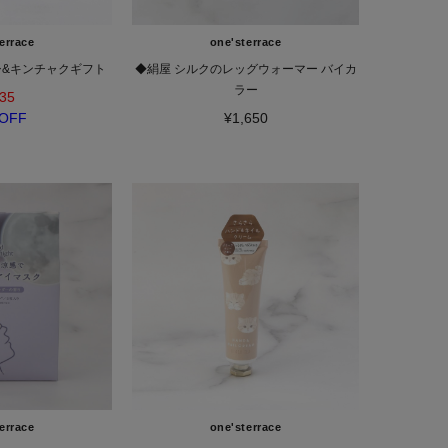
errace
one'sterrace
シ&キンチャクギフト
◆絹屋 シルクのレッグウォーマー バイカ
ラー
35
OFF
¥1,650
errace
one'sterrace