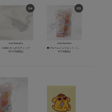
one'sterrace
one'sterrace
Cellsh かっさスティック
◆ブルームジュリエット ハンドクリーム
¥3,278(税込)
¥715(税込)