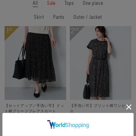
All
Sale
Tops
One piece
Skirt
Pants
Outer / Jacket
【セットアップ／手洗い可】ドッ
【手洗い可】プリント柄ワンピー
ト柄プリーツフレアスカート
ス
¥17,600
¥29,700
さらに10%OFF
さらに10%OFF