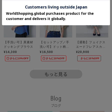
【手洗い可】異素材
【セットアップ／手
【通勤】フェイクス
ドッキングブラウス
洗い可】ドット柄シ
エードフレアスカー
アーブラウス
ト
¥14,300
¥16,500
¥20,900
さらに10%OFF
さらに10%OFF
さらに10%OFF
もっと見る
Blog
ブログ