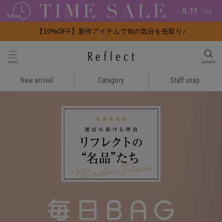
【10%OFF】新作アイテムで旬の気分を先取り♪
New arrival
Category
Staff snap