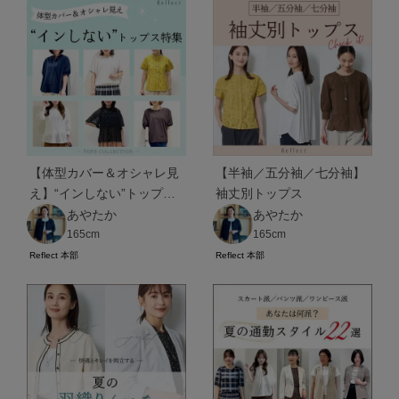
【体型カバー＆オシャレ見
【半袖／五分袖／七分袖】
え】“インしない”トップス
袖丈別トップス
特集
あやたか
あやたか
165cm
165cm
Reflect 本部
Reflect 本部