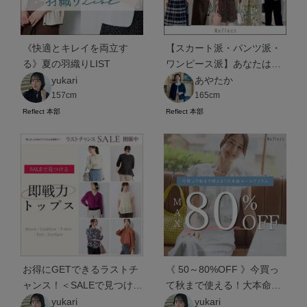
《快適とキレイを両立す
【スカート派・パンツ派・
る》夏の羽織りLIST
ワンピース派】あなたは何
派？夏の通勤スタイル22選
yukari
あやたか
157cm
165cm
Reflect 本部
Reflect 本部
お得にGETできるラストチ
《 50～80%OFF 》今買っ
ャンス！＜SALEで見つける
て秋まで使える！大本命セ
＞即戦力トップス
ールアイテム
yukari
yukari