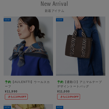
New Arrival
新着アイテム
NEW
NEW
予約
【AULENTTI】ウールスカ
予約
【通勤◎】アニマルテープ
ーフ
デザイントートバッグ
¥11,990
¥11,000
さらに10%OFF
さらに10%OFF
NEW
NEW