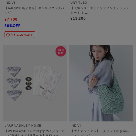
INDIVI
UNTITLED
【A4収納可能／合皮】キャリアタックバ
【人気シリーズ】ボンディングメッシュ
ッグ
トート ミニ
¥13,200
¥7,700
50%OFF
さらに20%OFF
LAURA ASHLEY HOME
INDIVI
【WEB限定/ギフトにおすすめ！／ラッピ
【大人カジュアル】メタリックかぎ編み
ング資材付き／3種選べる】同柄パッカブ
ボトルバッグ