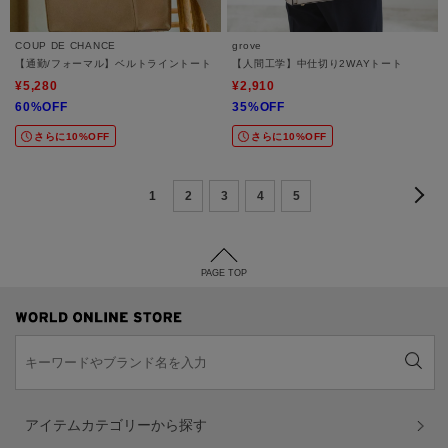
COUP DE CHANCE
grove
【通勤/フォーマル】ベルトライントート
【人間工学】中仕切り2WAYトート
¥5,280
¥2,910
60%OFF
35%OFF
さらに10%OFF
さらに10%OFF
1
2
3
4
5
PAGE TOP
アイテムカテゴリーから探す