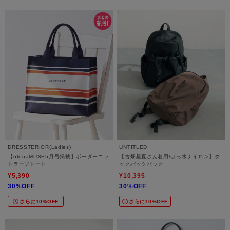
DRESSTERIOR(Ladies)
UNTITLED
【otonaMUSE5月号掲載】ボーダーニッ
【古畑星夏さん着用/はっ水ナイロン】タ
トラージトート
ックバックパック
¥5,390
¥10,395
30%OFF
30%OFF
さらに10%OFF
さらに10%OFF