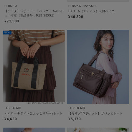
HIROFU
HIROKO HAYASHI
【チッタ】レザートートバッグ L A4サイ
STILLA（スティラ）長財布ミニ
ズ 本革（商品番号：P25‐35552）
¥46,200
¥71,500
NEW
ITS' DEMO
ITS' DEMO
＜ハローキティ＞ひょっこり2wayトート
【撥水／13ポケット】ガバッとトート
¥4,620
¥5,170