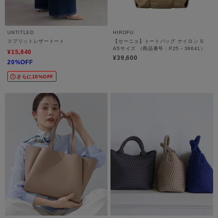
UNTITLED
HIROFU
スプリットレザートート
【セーニョ】トートバッグ ナイロン S
A5サイズ （商品番号：P25－39641）
¥15,840
¥39,600
20%OFF
さらに10%OFF