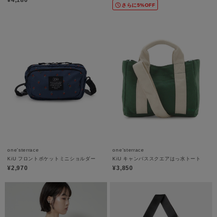
さらに5%OFF
one'sterrace
one'sterrace
KiU フロントポケットミニショルダー
KiU キャンバススクエアはっ水トート
¥2,970
¥3,850