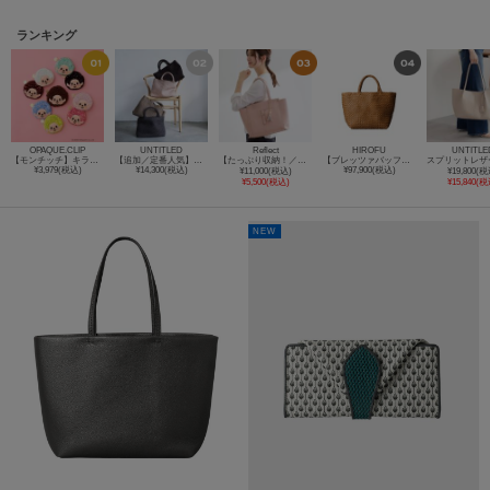
ランキング
OPAQUE.CLIP
UNTITLED
Reflect
HIROFU
UNTITLE
【モンチッチ】キラふわフェイス型ポーチ
【追加／定番人気】ボンディングメッシュトート
【たっぷり収納！／通勤におすすめ】’26春夏毎日バッグ
【ブレッツァバッファロー】レザーメッシュトートバッグ S 本革 ステッチ（商品番号：P25-30416）
¥3,979(税込)
¥14,300(税込)
¥97,900(税込)
¥11,000(税込)
¥19,800(税
¥5,500(税込)
¥15,840(税
NEW