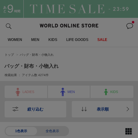
9
あ
と
時間
WOMEN
MEN
KIDS
LIFE GOODS
SALE
トップ
バッグ・財布・小物入れ
バッグ・財布・小物入れ
検索結果 ： アイテム数
4274
件
LADIES
MEN
KIDS
絞り込む
表示順
1色表示
全色表示