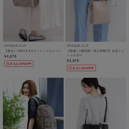
OPAQUE.CLIP
OPAQUE.CLIP
【撥水／2WAY】8ポケットミドルトート
【軽量／3層収納／長さ調整可】合皮ミニ
ショルダー
¥4,479
¥3,979
さらに10%OFF
さらに10%OFF