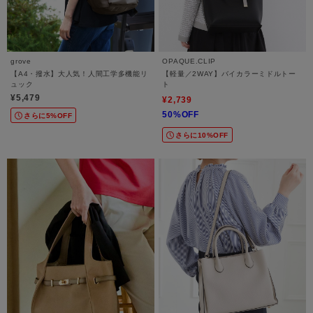
grove
OPAQUE.CLIP
【A4・撥水】大人気！人間工学多機能リ
【軽量／2WAY】バイカラーミドルトー
ュック
ト
¥5,479
¥2,739
50%OFF
さらに5%OFF
さらに10%OFF