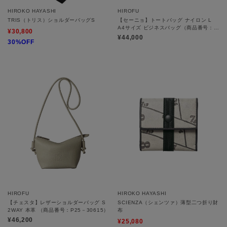
HIROKO HAYASHI
HIROFU
TRIS（トリス）ショルダーバッグS
【セーニョ】トートバッグ ナイロン L
A4サイズ ビジネスバッグ（商品番号：
¥30,800
P25－39642）
¥44,000
30%OFF
HIROFU
HIROKO HAYASHI
【チェスタ】レザーショルダーバッグ S
SCIENZA（シェンツァ）薄型二つ折り財
2WAY 本革 （商品番号：P25－30615）
布
¥46,200
¥25,080