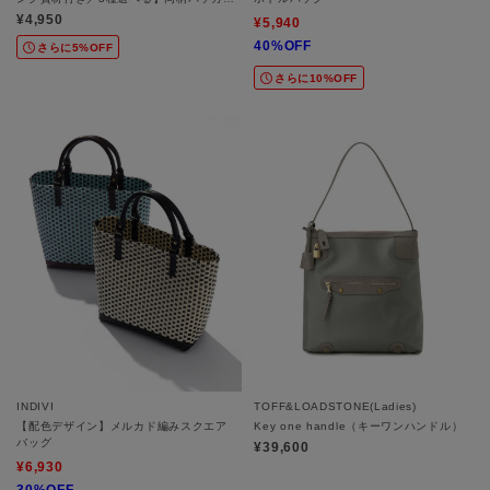
ル 3個入りセット
¥4,950
¥5,940
40%OFF
さらに5%OFF
さらに10%OFF
INDIVI
TOFF&LOADSTONE(Ladies)
【配色デザイン】メルカド編みスクエア
Key one handle（キーワンハンドル）
バッグ
¥39,600
¥6,930
30%OFF