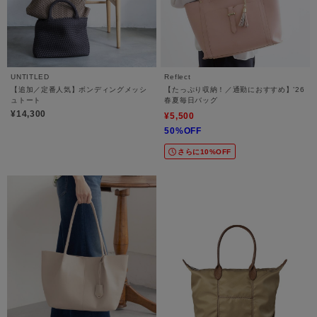
UNTITLED
Reflect
【追加／定番人気】ボンディングメッシ
【たっぷり収納！／通勤におすすめ】’26
ュトート
春夏毎日バッグ
¥14,300
¥5,500
50%OFF
さらに10%OFF