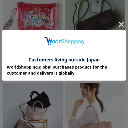
Right-on（LIFE GOODS）
CODE A
【パワーパフガールズ】キラキラポーチ
＆MyuQ｜MARU NY bag
¥1,980
¥19,800