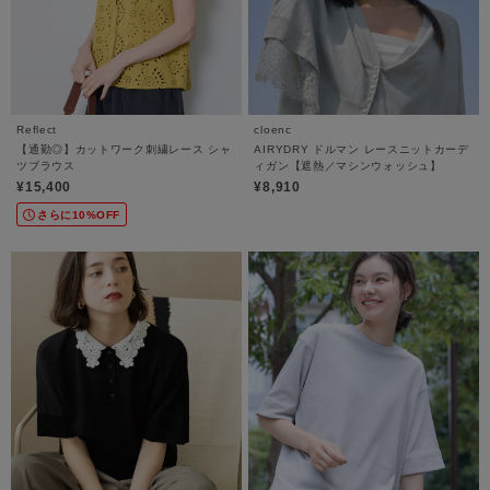
Reflect
cloenc
【通勤◎】カットワーク刺繍レース シャ
AIRYDRY ドルマン レースニットカーデ
ツブラウス
ィガン【遮熱／マシンウォッシュ】
¥15,400
¥8,910
さらに10%OFF