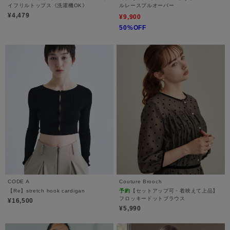
イフリルトップス《洗濯機OK》
ルレースプルオーバー
¥4,479
¥9,900
50%OFF
CODE A
Couture Brooch
【Re】stretch hook cardigan
予約
【セットアップ可・着映えて上品】
フロッキードットブラウス
¥16,500
¥5,990