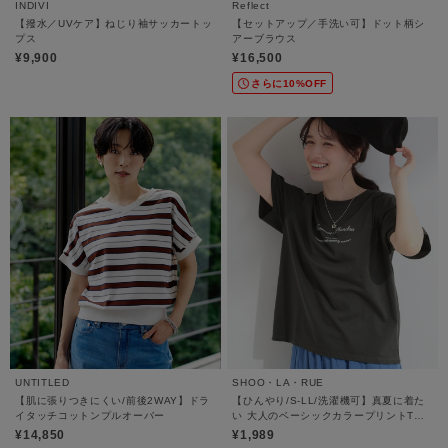
INDIVI
Reflect
【撥水／UVケア】ねじり袖サッカートッ
【セットアップ／手洗い可】ドット柄シ
プス
アーブラウス
¥9,900
¥16,500
さらに10%OFF
UNTITLED
SHOO・LA・RUE
【肌に張りつきにくい/前後2WAY】ドラ
【ひんやり/S-LL/洗濯機可】真夏に着た
イタッチコットンプルオーバー
い 大人のベーシックカラープリントTシ
ャツ
¥14,850
¥1,989