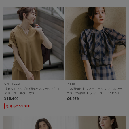
UNTITLED
index
【セットアップ可/通気性/UVカット】エ
【高通気性】シアーチェックフリルブラ
アリークールブラウス
ウス《洗濯機OK／イージーアイロン》
¥15,400
¥4,979
さらに5%OFF