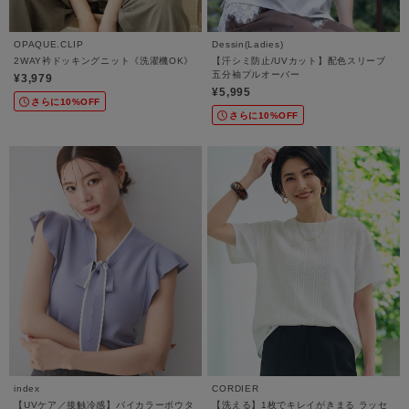
OPAQUE.CLIP
Dessin(Ladies)
2WAY衿ドッキングニット《洗濯機OK》
【汗シミ防止/UVカット】配色スリーブ
五分袖プルオーバー
¥3,979
¥5,995
さらに10%OFF
さらに10%OFF
index
CORDIER
【UVケア／接触冷感】バイカラーボウタ
【洗える】1枚でキレイがきまる ラッセ