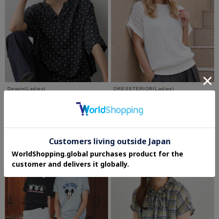
Dessin(Ladies)
DRESSTERIOR(Ladies)
【セットアップ可】小紋柄プリント スキ
【体型カバー/日除け】ドルマンスリーブ
ッパーシャツ
シアーメッシュプルオーバー
¥5,995
¥7,920
さらに10%OFF