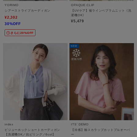
YORIMO
OPAQUE.CLIP
シアーストライプカーディガン
【UVケア】裾ラインペプラムニット《洗
濯機OK》
¥2,302
¥5,479
30%OFF
さらに20%OFF
NEW
index
ITS' DEMO
ビジューホックショートカーディガン
【冷感】袖スカラップカットプルオーバ
【洗濯機OK／抗ピリング／6col】
ー