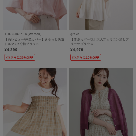
THE SHOP TK(Women)
grove
【高レビュー/体型カバー】さらっと快適
【体系カバー◎】大人フェミニン消しプ
ドルマン5分袖ブラウス
リーツブラウス
¥4,290
¥4,979
さらに30%OFF
さらに10%OFF