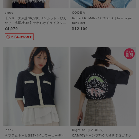
grove
CODE A
【シリーズ累計36万枚／UVカット・ひん
Robert P. Miller＊CODE A｜twin layer
やり・洗濯機OK】やわらかドライタッチ
tank set
レースドッキングニット
¥4,979
¥12,100
さらに5%OFF
index
Right-on（LADIES）
ペプラムキャミSETバイカラーカーディ
CAMP7(キャンプ7)ＣＡＭＰ７ロゴＴシ