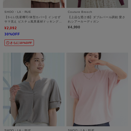
SHOO・LA・RUE
Couture Brooch
【S-LL/洗濯機可/体型カバー】インせず
【上品な透け感】ダブルパール調釦 愛さ
サマ見え ビスチェ風異素材ドッキングT
れシアーカーディガン
シャツ
¥4,990
¥2,092
30%OFF
さらに10%OFF
SHOO・LA・RUE
SHOO・LA・RUE