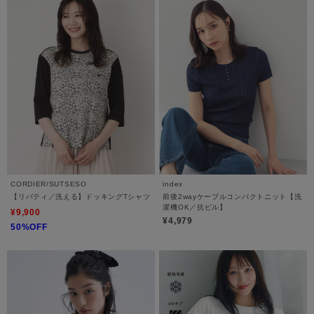
CORDIER/SUTSESO
index
【リバティ／洗える】ドッキングTシャツ
前後2wayケーブルコンパクトニット【洗
濯機OK／抗ピル】
¥9,900
¥4,979
50%OFF