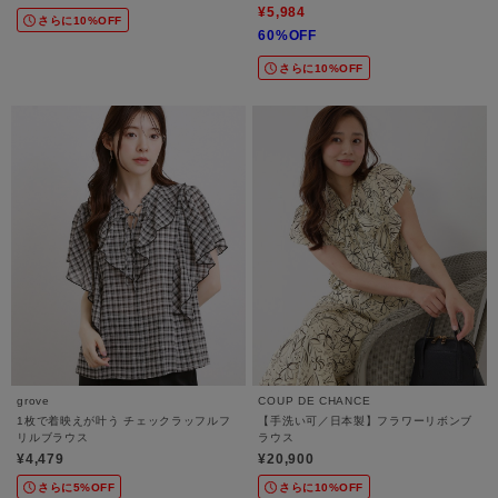
¥5,984
さらに10%OFF
60%OFF
さらに10%OFF
grove
COUP DE CHANCE
1枚で着映えが叶う チェックラッフルフ
【手洗い可／日本製】フラワーリボンブ
リルブラウス
ラウス
¥4,479
¥20,900
さらに5%OFF
さらに10%OFF