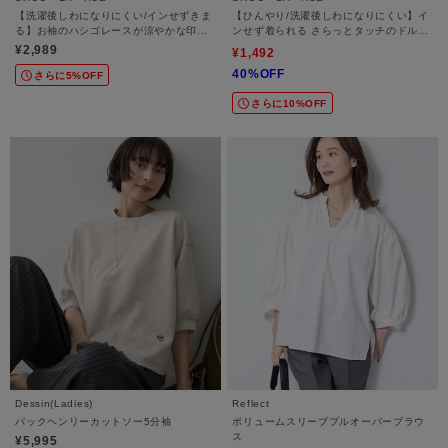
【洗濯後しわになりにくい/インせずきま
【ひんやり/洗濯後しわになりにくい】イ
る】お袖のハシゴレースが涼やかな印象
ンせず着られる さらっとタッチのドルマ
麻調スキッパーブラウス
ンブラウス
¥2,989
¥1,492
40%OFF
さらに5%OFF
さらに10%OFF
Dessin(Ladies)
Reflect
バックヘンリーカットソー5分袖
ボリュームスリーブプルオーバーブラウ
ス
¥5,995