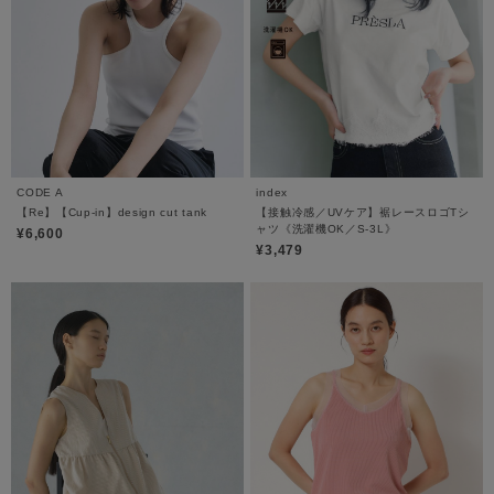
CODE A
index
【Re】【Cup-in】design cut tank
【接触冷感／UVケア】裾レースロゴTシ
ャツ《洗濯機OK／S-3L》
¥6,600
¥3,479