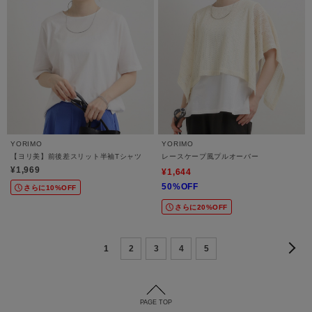
YORIMO
YORIMO
【ヨリ美】前後差スリット半袖Tシャツ
レースケープ風プルオーバー
¥1,969
¥1,644
50%OFF
さらに10%OFF
さらに20%OFF
1
2
3
4
5
PAGE TOP