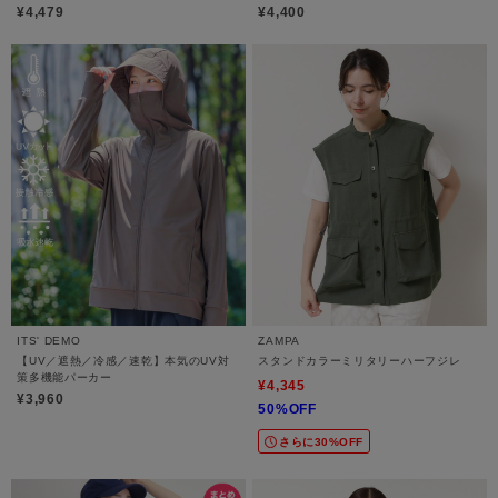
¥4,479
¥4,400
ITS' DEMO
ZAMPA
【UV／遮熱／冷感／速乾】本気のUV対
スタンドカラーミリタリーハーフジレ
策多機能パーカー
¥4,345
¥3,960
50%OFF
さらに30%OFF