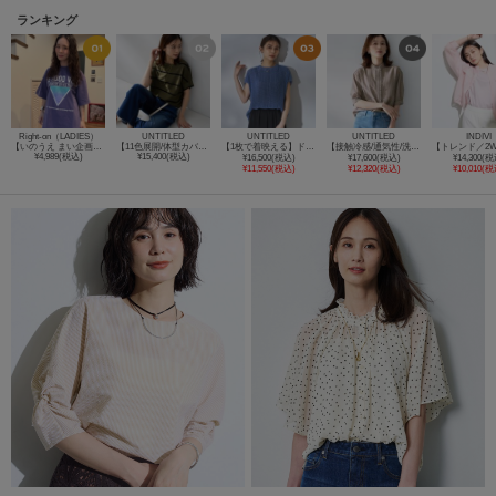
ランキング
Right-on（LADIES）
UNTITLED
UNTITLED
UNTITLED
INDIVI
【いのうえ まい企画】オソロ オトナTシャツ
【11色展開/体型カバー】前後2WAYフレンチスリーブニット
【1枚で着映える】ドットジャガードブラウス
【接触冷感/通気性/洗える】スタンドカラーフリルブラウス
¥4,989(税込)
¥15,400(税込)
¥16,500(税込)
¥17,600(税込)
¥14,300(税
¥11,550(税込)
¥12,320(税込)
¥10,010(税