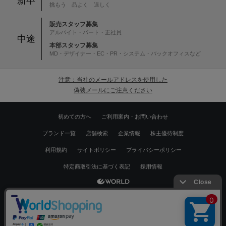
新卒
挑もう 品よく 逞しく
販売スタッフ募集
アルバイト・パート・正社員
中途
本部スタッフ募集
MD・デザイナー・EC・PR・システム・バックオフィスなど
注意：当社のメールアドレスを使用した
偽装メールにご注意ください
初めての方へ
ご利用案内・お問い合わせ
ブランド一覧
店舗検索
企業情報
株主優待制度
利用規約
サイトポリシー
プライバシーポリシー
特定商取引法に基づく表記
採用情報
Copyrights © WORLD CO.,LTD. All rights reserved.
絞り込む
スマートフォン ｜
PC