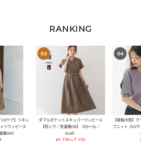
RANKING
UVケア】リネン
ダブルポケットスキッパーワンピース
【接触冷感】ク
ャツワンピース
【防シワ／洗濯機OK】《XS～3L／
ブニット《UVケ
濯機OK》
6col》
0
¥5,720〜7,150