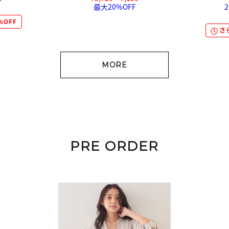
最大20%OFF
%OFF
さ
MORE
PRE ORDER