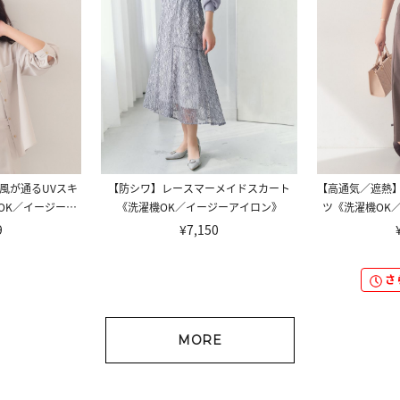
風が通るUVスキ
【防シワ】レースマーメイドスカート
【高通気／遮熱】
OK／イージーア
《洗濯機OK／イージーアイロン》
ツ《洗濯機OK
シワ》
9
¥7,150
さ
MORE