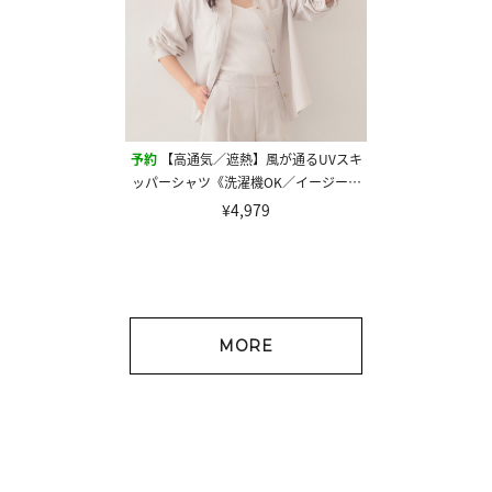
予約
【高通気／遮熱】風が通るUVスキ
ッパーシャツ《洗濯機OK／イージーア
イロン／防シワ》
¥4,979
MORE