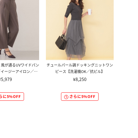
風が通るUVワイドパン
チュールパール調ドッキングニットワン
／イージーアイロン／防
ピース【洗濯機OK／抗ピル】
シワ》
¥5,979
¥8,250
らに5%OFF
さらに5%OFF