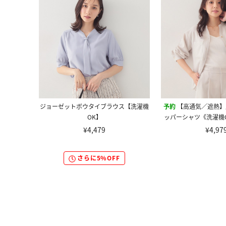
ジョーゼットボウタイブラウス【洗濯機
予約
【高通気／遮熱】
OK】
ッパーシャツ《洗濯機
イロン／防
¥4,479
¥4,97
さらに5%OFF