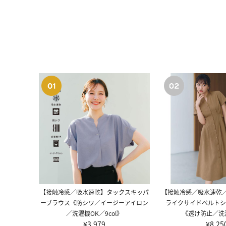
【接触冷感／吸水速乾】タックスキッパ
【接触冷感／吸水速乾／
ーブラウス《防シワ／イージーアイロン
ライクサイドベルトシ
／洗濯機OK／9col》
《透け防止／洗
¥3,979
¥8,25