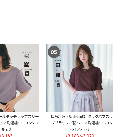
ールタッチラップスリー
【接触冷感／吸水速乾】タックパフスリ
ア／洗濯機OK／XS～3L
ーブブラウス《防シワ／洗濯機OK／XS
／9col》
～3L／8col》
¥3,183
¥3,183〜3,979