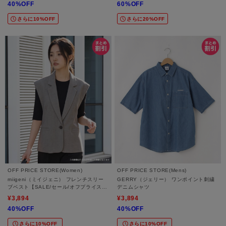
40%OFF
60%OFF
さらに10%OFF
さらに20%OFF
OFF PRICE STORE(Women)
OFF PRICE STORE(Mens)
miigeni（ミイジェニ） フレンチスリー
GERRY（ジェリー） ワンポイント刺繍
ブベスト【SALE/セール/オフプライス/
デニムシャツ
カジュアル/デイリー/トレンド/通勤】
¥3,894
¥3,894
40%OFF
40%OFF
さらに10%OFF
さらに10%OFF