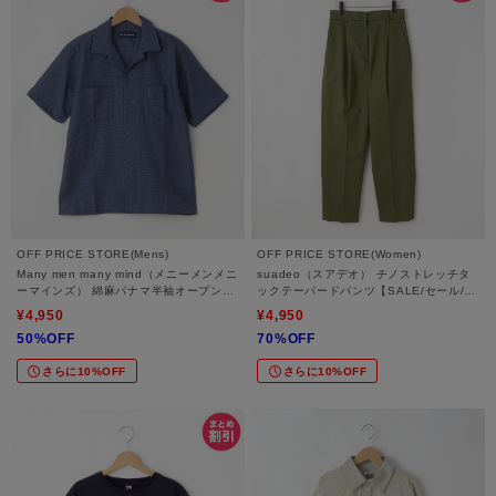
OFF PRICE STORE(Mens)
OFF PRICE STORE(Women)
Many men many mind（メニーメンメニ
suadeo（スアデオ） チノストレッチタ
ーマインズ） 綿麻パナマ半袖オープンカ
ックテーパードパンツ【SALE/セール/オ
ラーシャツ【SALE/セール/オフプライ
フプライス/カジュアル/デイリー/トレン
¥4,950
¥4,950
ス/カジュアル/デイリー/トレンド/ユニセ
ド】
50%OFF
70%OFF
ックス】
さらに10%OFF
さらに10%OFF