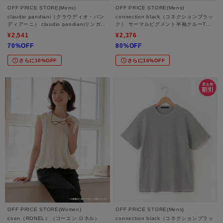
OFF PRICE STORE(Mens)
OFF PRICE STORE(Mens)
claudio pandiani（クラウディオ・パン
connection black（コネクションブラッ
ディアーニ） claudio pandianiリンガー
ク） サーマルピグメント半袖クルーTシ
Tシャツ【SALE/セール/オフプライス/カ
ャツ【SALE/セール/オフプライス/カジ
¥2,541
¥2,376
ジュアル/デイリー/トレンド/ユニセック
ュアル/デイリー/トレンド/ユニセック
70%OFF
80%OFF
ス】
ス】
さらに10%OFF
さらに10%OFF
OFF PRICE STORE(Women)
OFF PRICE STORE(Mens)
coen（RONEL）（コーエン ロネル）
connection black（コネクションブラッ