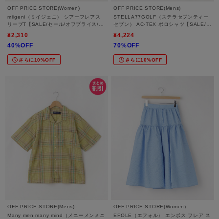
OFF PRICE STORE(Women)
OFF PRICE STORE(Mens)
miigeni（ミイジェニ） シアーフレアス
STELLA77GOLF（ステラセブンティー
リーブT【SALE/セール/オフプライス/カ
セブン） AC-TEX ポロシャツ【SALE/セ
ジュアル/デイリー/トレンド】
ール/オフプライス/カジュアル/デイリー/
¥2,310
¥4,224
トレンド】
40%OFF
70%OFF
さらに10%OFF
さらに10%OFF
OFF PRICE STORE(Mens)
OFF PRICE STORE(Women)
Many men many mind（メニーメンメニ
EFOLE（エフォル） エンボス フレア ス