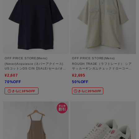
OFF PRICE STORE(Mens)
OFF PRICE STORE(Mens)
(Never)Acquiesce (ネバーアクイース)
ROUGH TRADE（ラフトレード） シア
USコットンDS C/N【SALE/セール/オフ
サッカーギンガムチェックドローコード
プライス/カジュアル/デイリー/トレンド/
付き半袖シャツ
¥2,607
¥2,695
ユニセックス】
70%OFF
50%OFF
さらに10%OFF
さらに20%OFF