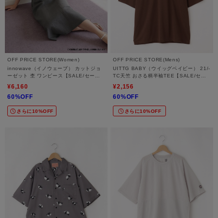
OFF PRICE STORE(Women)
OFF PRICE STORE(Mens)
innowave（イノウェーブ） カットジョ
UITTG BABY（ウイッグベイビー） 21/-
ーゼット 杢 ワンピース【SALE/セール/
TC天竺 おさる柄半袖TEE【SALE/セー
オフプライス/カジュアル/デイリー/トレ
ル/オフプライス/カジュアル/デイリー/ト
¥6,160
¥2,156
ンド/通勤】
レンド/ユニセックス】
60%OFF
60%OFF
さらに10%OFF
さらに10%OFF