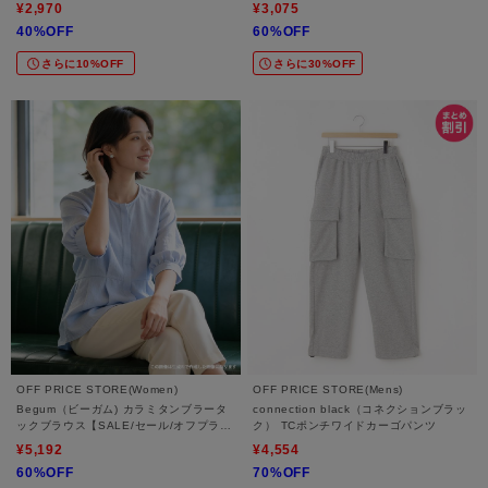
アル/デイリー/トレンド】
ール/オフプライス/カジュアル/デイリー/
¥2,970
¥3,075
トレンド/通勤】
40%OFF
60%OFF
さらに10%OFF
さらに30%OFF
OFF PRICE STORE(Women)
OFF PRICE STORE(Mens)
Begum（ビーガム) カラミタンブラータ
connection black（コネクションブラッ
ックブラウス【SALE/セール/オフプライ
ク） TCポンチワイドカーゴパンツ
ス/カジュアル/デイリー/トレンド/通勤】
¥5,192
¥4,554
60%OFF
70%OFF