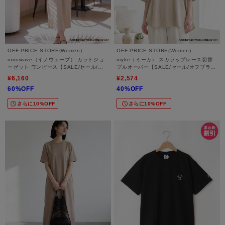
OFF PRICE STORE(Women)
OFF PRICE STORE(Women)
innowave（イノウェーブ） カットジョ
myke（ミーカ） スカラップレース切替
ーゼット ワンピース【SALE/セール/オ
プルオーバー【SALE/セール/オフプライ
フプライス/カジュアル/デイリー/トレン
ス/カジュアル/デイリー/トレンド/ゆった
¥6,160
¥2,574
ド/通勤】
り/体型カバー】
60%OFF
40%OFF
さらに10%OFF
さらに10%OFF