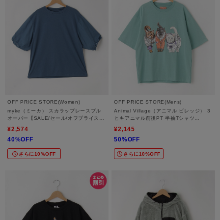
OFF PRICE STORE(Women)
OFF PRICE STORE(Mens)
myke（ミーカ） スカラップレースプル
Animal Village（アニマル ビレッジ） 3
オーバー【SALE/セール/オフプライス/
ヒキアニマル前後PT 半袖Tシャツ
カジュアル/デイリー/トレンド/ゆった
【SALE/セール/オフプライス/カジュア
¥2,574
¥2,145
り】
ル/デイリー/トレンド/ユニセックス】
40%OFF
50%OFF
さらに10%OFF
さらに10%OFF