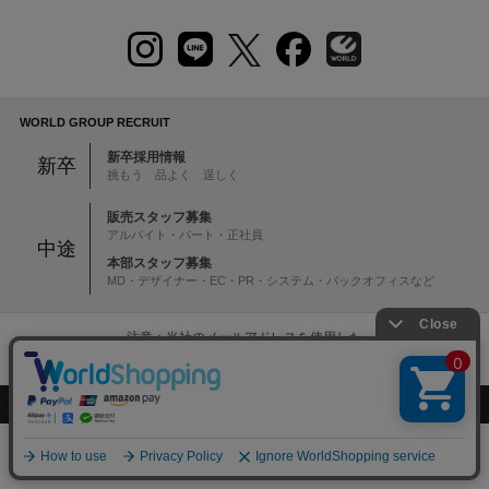
WORLD GROUP RECRUIT
新卒採用情報
新卒
挑もう 品よく 逞しく
販売スタッフ募集
アルバイト・パート・正社員
中途
本部スタッフ募集
MD・デザイナー・EC・PR・システム・バックオフィスなど
注意：当社のメールアドレスを使用した
偽装メールにご注意ください
絞り込む
初めての方へ
ご利用案内・お問い合わせ
0
ブランド一覧
店舗検索
企業情報
株主優待制度
メニュー
スナップ
探す
お気に入り
カート