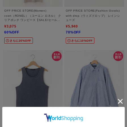
OFF PRICE STORE(Women)
OFF PRICE STORE(Fashion Goods)
coen（RONEL）（コーエン ロネル） ク
with drop（ウィズドロップ） レインシ
リアポンチ ワンピース【SALE/セール/
ューズ
オフプライス/カジュアル/デイリー/トレ
¥3,075
¥5,940
ンド】
60%OFF
70%OFF
さらに20%OFF
さらに10%OFF
OFF PRICE STORE(Mens)
OFF PRICE STORE(Mens)