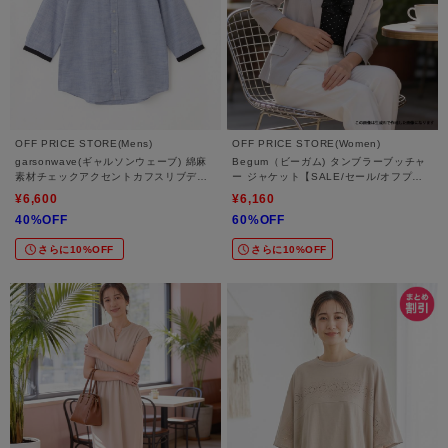
OFF PRICE STORE(Mens)
OFF PRICE STORE(Women)
garsonwave(ギャルソンウェーブ) 綿麻
Begum（ビーガム) タンブラーブッチャ
素材チェックアクセントカフスリブデザ
ー ジャケット【SALE/セール/オフプラ
イン七分袖シャツ
イス/カジュアル/デイリー/トレンド/通
¥6,600
¥6,160
勤】
40%OFF
60%OFF
さらに10%OFF
さらに10%OFF