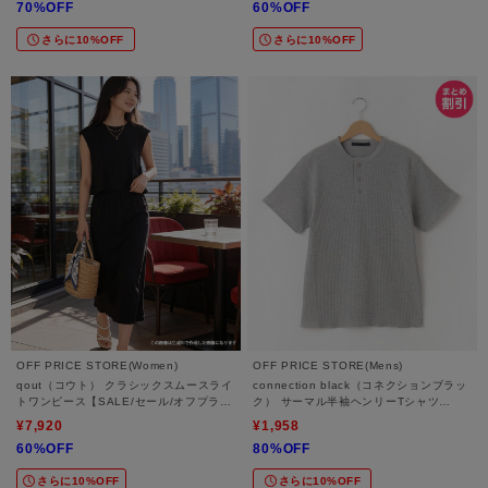
70%OFF
60%OFF
さらに10%OFF
さらに10%OFF
OFF PRICE STORE(Women)
OFF PRICE STORE(Mens)
qout（コウト） クラシックスムースライ
connection black（コネクションブラッ
トワンピース【SALE/セール/オフプライ
ク） サーマル半袖ヘンリーTシャツ
ス/カジュアル/デイリー/トレンド】
【SALE/セール/オフプライス/カジュア
¥7,920
¥1,958
ル/デイリー/トレンド/ユニセックス】
60%OFF
80%OFF
さらに10%OFF
さらに10%OFF