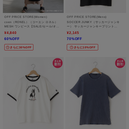
OFF PRICE STORE(Women)
OFF PRICE STORE(Mens)
coen（RONEL）（コーエン ロネル）
SOCCER JUNKY（サッカージャンキ
MESH ワンピース【SALE/セール/オフ
ー） サッカージャンキープリント
プライス/カジュアル/デイリー/トレンド/
R/T【SALE/セール/オフプライス/カジュ
¥4,840
¥2,145
ゆったり】
アル/デイリー/トレンド/ユニセックス】
60%OFF
70%OFF
さらに30%OFF
さらに10%OFF