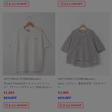
さらに10%OFF
さらに10%OFF
OFF PRICE STORE(Women)
OFF PRICE STORE(Women)
Ocean Pacific(オーシャンパシフィッ
qout（コウト） 度詰め天竺 プルオーバ
ク） TT ハンソデTシャツ【SALE/セー
ー
ル/オフプライス/カジュアル/デイリー/ト
¥1,584
¥3,960
レンド】
60%OFF
60%OFF
さらに10%OFF
さらに10%OFF