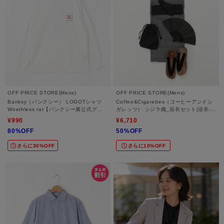
OFF PRICE STORE(Mens)
OFF PRICE STORE(Mens)
Banksy（バンクシー） LOGOTシャツ
Coffee&Cigarettes（コーヒーアンドシ
Woethless rat【バンクシー展公式グッ
ガレッツ） シジラ織_浴衣セット(浴衣-
ズ/SALE/セール/オフプライス/カジュア
帯-下駄-信玄袋-扇子)【SALE/セール/オ
¥990
¥6,710
ル/デイリー/トレンド/ストリート/ユニセ
フプライス/トレンド】
80%OFF
50%OFF
ックス】
さらに30%OFF
さらに10%OFF