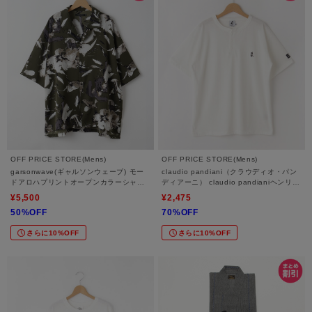
OFF PRICE STORE(Mens)
OFF PRICE STORE(Mens)
garsonwave(ギャルソンウェーブ) モー
claudio pandiani（クラウディオ・パン
ドアロハプリントオープンカラーシャツ
ディアーニ） claudio pandianiヘンリー
【SALE/セール/オフプライス/カジュア
Tシャツ【SALE/セール/オフプライス/カ
¥5,500
¥2,475
ル/デイリー/トレンド/ユニセックス】
ジュアル/デイリー/トレンド/ユニセック
50%OFF
70%OFF
ス】
さらに10%OFF
さらに10%OFF