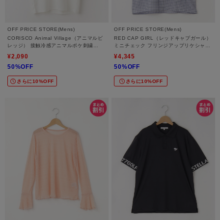
OFF PRICE STORE(Mens)
OFF PRICE STORE(Mens)
CORISCO Animal Village（アニマルビ
RED CAP GIRL（レッドキャプガール）
レッジ） 接触冷感アニマルポケ刺繍
ミニチェック フリンジアップリケシャツ
TEE【SALE/セール/オフプライス/カジ
【SALE/セール/オフプライス/カジュア
¥2,090
¥4,345
ュアル/デイリー/トレンド/ユニセック
ル/デイリー/トレンド/ユニセックス】
50%OFF
50%OFF
ス】
さらに10%OFF
さらに10%OFF