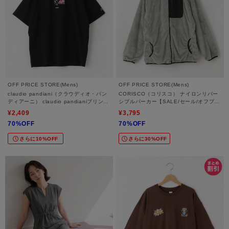
OFF PRICE STORE(Mens)
OFF PRICE STORE(Mens)
claudio pandiani（クラウディオ・パン
CORISCO（コリスコ） ナイロンリバー
ディアーニ） claudio pandianiプリント
シブルパーカー【SALE/セール/オフプラ
S/T【SALE/セール/オフプライス/カジュ
イス/カジュアル/デイリー/トレンド/ユニ
¥2,409
¥3,795
アル/デイリー/トレンド/ユニセックス】
セックス】
70%OFF
70%OFF
さらに10%OFF
さらに30%OFF