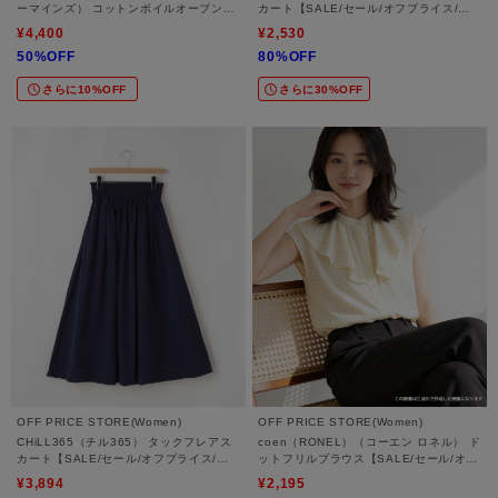
ーマインズ） コットンボイルオープンカ
カート【SALE/セール/オフプライス/カ
ラーシャツ(マドラスチェック)
ジュアル/デイリー/トレンド】
¥4,400
¥2,530
50%OFF
80%OFF
さらに10%OFF
さらに30%OFF
OFF PRICE STORE(Women)
OFF PRICE STORE(Women)
CHiLL365（チル365） タックフレアス
coen（RONEL）（コーエン ロネル） ド
カート【SALE/セール/オフプライス/カ
ットフリルブラウス【SALE/セール/オフ
ジュアル/デイリー/トレンド】
プライス/カジュアル/デイリー/トレンド/
¥3,894
¥2,195
通勤】