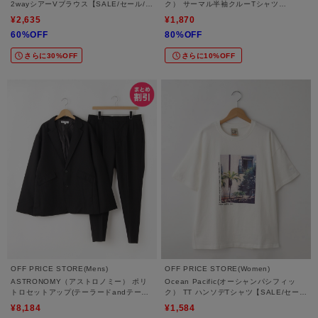
2wayシアーVブラウス【SALE/セール/オ
ク） サーマル半袖クルーTシャツ
フプライス/カジュアル/デイリー/トレン
【SALE/セール/オフプライス/カジュア
¥2,635
¥1,870
ド】
ル/デイリー/トレンド/ユニセックス】
60%OFF
80%OFF
さらに30%OFF
さらに10%OFF
OFF PRICE STORE(Mens)
OFF PRICE STORE(Women)
ASTRONOMY（アストロノミー） ポリ
Ocean Pacific(オーシャンパシフィッ
トロセットアップ(テーラードandテーパ
ク） TT ハンソデTシャツ【SALE/セー
ードパンツ)
ル/オフプライス/カジュアル/デイリー/ト
¥8,184
¥1,584
レンド】