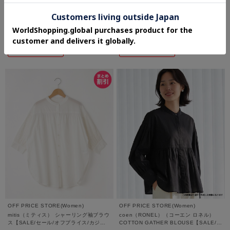
connection black（コネクションブラッ
(Never)Acquiesce (ネバーアクイース)
ク） サーマルピグメントタンクトップ
ビッグシャツ【SALE/セール/オフプライ
【SALE/セール/オフプライス/カジュア
ス/カジュアル/デイリー/トレンド/通勤】
¥1,958
¥3,036
ル/デイリー/トレンド/ユニセックス】
80%OFF
80%OFF
さらに10%OFF
さらに10%OFF
OFF PRICE STORE(Women)
OFF PRICE STORE(Women)
mitis（ミティス） シャーリング袖ブラウ
coen（RONEL）（コーエン ロネル）
ス【SALE/セール/オフプライス/カジュ
COTTON GATHER BLOUSE【SALE/セ