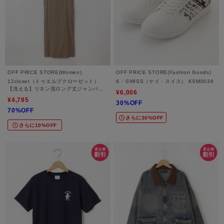
OFF PRICE STORE(Women)
OFF PRICE STORE(Fashion Goods)
12closet（トゥエルブクローゼット）
K・SWISS（ケイ・スイス） KSM0036
【洗える】リネン混ロング丈ジャンパー
¥6,006
スカート【SALE/セール/オフプライス/
¥4,785
30%OFF
カジュアル/デイリー/トレンド】
70%OFF
さらに30%OFF
さらに10%OFF