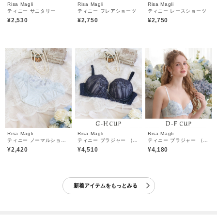
Risa Magli
Risa Magli
Risa Magli
ティニー サニタリー
ティニー フレアショーツ
ティニー レースショーツ
¥2,530
¥2,750
¥2,750
Risa Magli
Risa Magli
Risa Magli
ティニー ノーマルショーツ
ティニー ブラジャー （G－H） ＜Glamor Bra／バストアップタイプ＞
ティニー ブラジャー （D－F） ＜Sweet Rich（スウィートリッチ）＞
¥2,420
¥4,510
¥4,180
新着アイテムをもっとみる