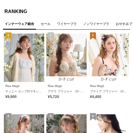
RANKING
インナーウェア総合
セール
ワイヤーブラ
ノンワイヤーブラ
おやすみブ
Risa Magli
Risa Magli
Risa Magli
ティニー カップ付マキシワンピース
アデラ ブラジャー （D－F） ＜D Make Type＞
ブライア ブラジャー （D－F） ＜リサマリミラクル谷間ブラ＞
¥9,900
¥5,720
¥4,400