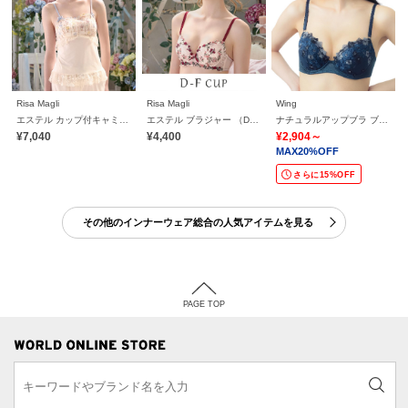
Risa Magli
Risa Magli
Wing
エステル カップ付キャミソール
エステル ブラジャー （D－F） ＜Sweet Rich（スウィートリッチ）＞
ナチュラルアップブラ ブラジャー ふっくら自然なまるみでバストアップ KB2060
¥7,040
¥4,400
¥2,904～
MAX20%OFF
さらに15%OFF
その他のインナーウェア総合の人気アイテムを見る
PAGE TOP