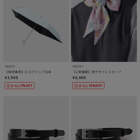
INDIVI
INDIVI
【晴雨兼用】ロゴクリップ日傘
【2柄展開】柄デザインスカーフ
¥3,960
¥6,600
さらに5%OFF
さらに10%OFF