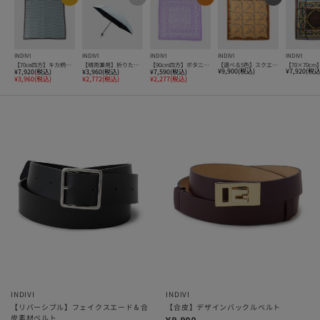
INDIVI
INDIVI
INDIVI
INDIVI
INDIVI
【70㎝四方】キカ柄スカーフ
【晴雨兼用】折りたたみ遮光日傘
【90cm四方】ボタニカル柄大判スカーフ
【選べる5色】スクエアスカーフ
¥9,900(税込)
¥7,920(税込
¥7,920(税込)
¥3,960(税込)
¥7,590(税込)
¥3,960(税込)
¥2,772(税込)
¥2,277(税込)
INDIVI
INDIVI
【リバーシブル】フェイクスエード＆合
【合皮】デザインバックルベルト
皮素材ベルト