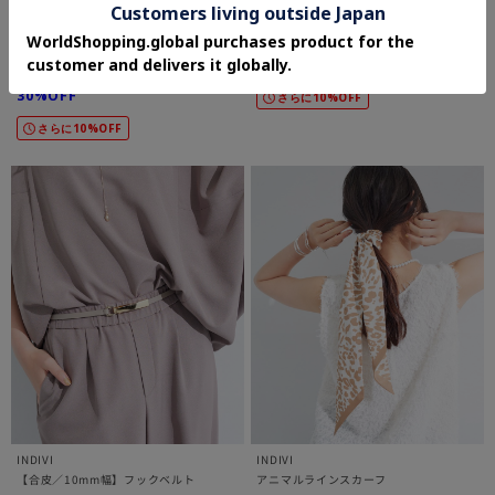
INDIVI
INDIVI
ウォッシャブルウールストール
リネン調ペーズリースカーフ
¥7,590
¥5,544
30%OFF
さらに10%OFF
さらに10%OFF
INDIVI
INDIVI
【合皮／10mm幅】フックベルト
アニマルラインスカーフ