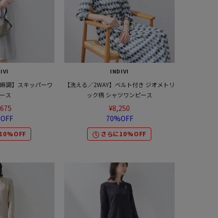
IVI
INDIVI
／麻調】スキッパーワ
【洗える／2WAY】ベルト付き ジオメトリ
ース
ック柄 シャツワンピース
,675
¥8,250
OFF
70%OFF
10%OFF
さらに10%OFF