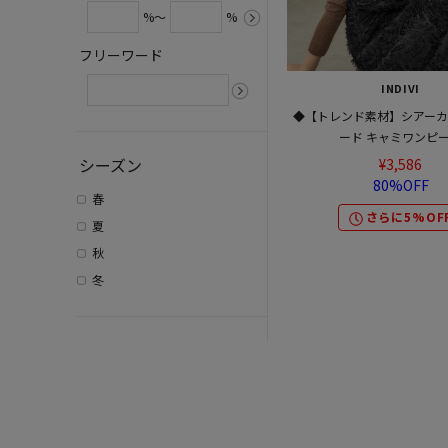
%～
%
フリーワード
INDIVI
◆【トレンド素材】シアー
ード キャミワンピ
シーズン
¥3,586
80%OFF
春
さらに5%OF
夏
秋
冬