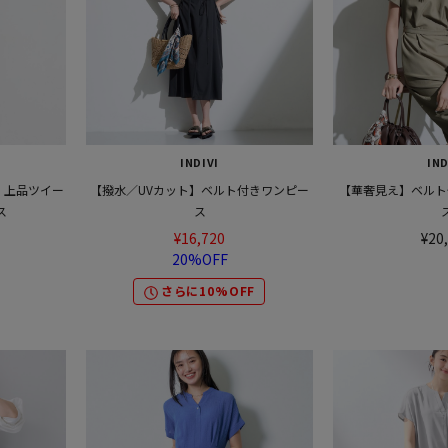
INDIVI
IND
】上品ツイー
【撥水／UVカット】ベルト付きワンピー
【華奢見え】ベルト
ス
ス
¥16,720
¥20
20%OFF
さらに10%OFF