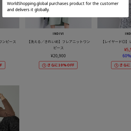
INDIVI
IND
ワンピース
【洗える／きれいめ】フレアニットワン
【レイヤード◎】
ピース
¥5,
¥20,900
60%
F
さらに10%OFF
さらに