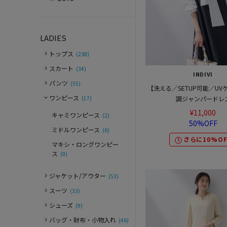
LADIES
トップス
(238)
スカート
(34)
INDIVI
パンツ
(55)
【洗える／SETUP可能／UV
ワンピース
(17)
調ジャンパードレ
¥11,000
キャミワンピース
(2)
50%OFF
ミドルワンピース
(6)
さらに10%OF
マキシ・ロングワンピー
ス
(9)
ジャケット/アウター
(53)
スーツ
(33)
シューズ
(9)
バッグ・財布・小物入れ
(46)