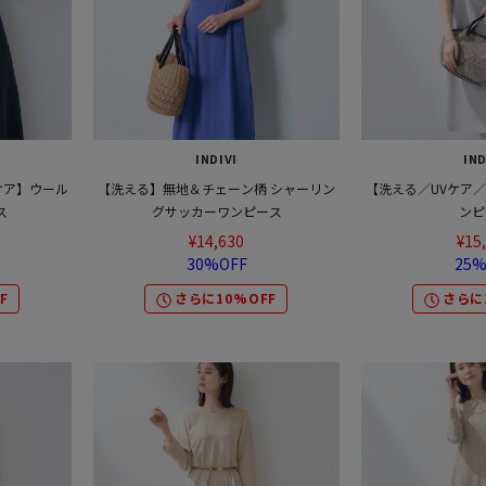
INDIVI
IND
ケア】ウール
【洗える】無地＆チェーン柄 シャーリン
【洗える／UVケア
ス
グサッカーワンピース
ンピ
¥14,630
¥15
30%OFF
25%
F
さらに10%OFF
さらに