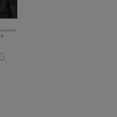
カットジャカ
ース
F