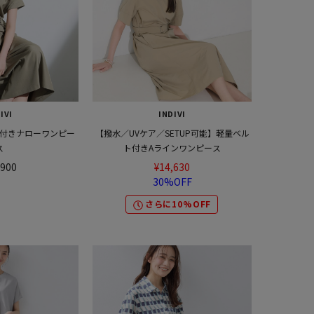
IVI
INDIVI
付きナローワンピー
【撥水／UVケア／SETUP可能】軽量ベル
ス
ト付きAラインワンピース
,900
¥14,630
30%OFF
さらに10%OFF