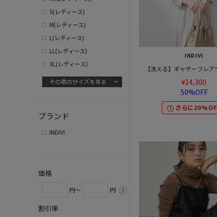
S(レディース)
M(レディース)
L(レディース)
LL(レディース)
INDIVI
3L(レディース)
【洗える】ギャザーフレア
¥14,300
50%OFF
さらに20%OF
ブランド
INDIVI
価格
円～
円
割引率