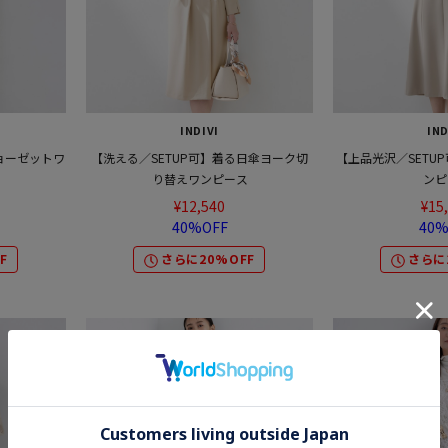
INDIVI
IND
ョーゼットワ
【洗える／SETUP可】着る日傘ヨーク切
【上品光沢／SETU
り替えワンピース
ンピ
¥12,540
¥15
40%OFF
40%
F
さらに20%OFF
さらに