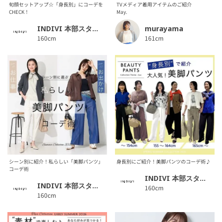
旬顔セットアップ☆「身長別」にコーデを
TVメディア着用アイテムのご紹介
CHECK！
May.
INDIVI 本部スタッフ
murayama
160cm
161cm
シーン別に紹介！私らしい「美脚パンツ」
身長別にご紹介！美脚パンツのコーデ術♪
コーデ術
INDIVI 本部スタッフ
INDIVI 本部スタッフ
160cm
160cm