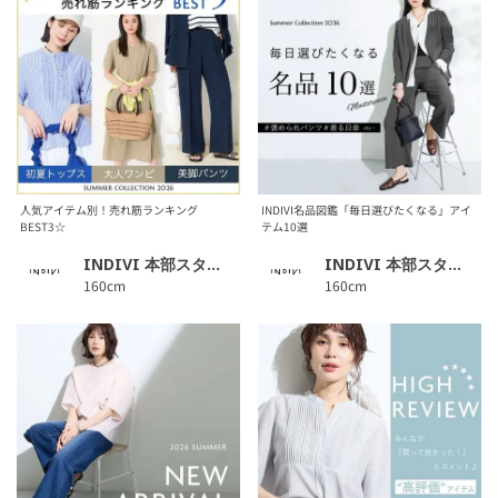
人気アイテム別！売れ筋ランキング
INDIVI名品図鑑「毎日選びたくなる」アイ
BEST3☆
テム10選
INDIVI 本部スタッフ
INDIVI 本部スタッフ
160cm
160cm