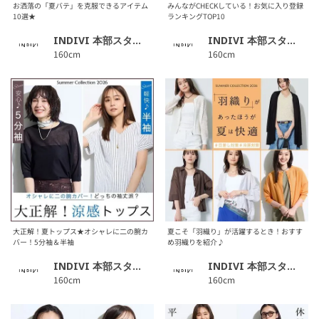
お洒落の「夏バテ」を克服できるアイテム
みんながCHECKしている！お気に入り登録
10選★
ランキングTOP10
INDIVI 本部スタッフ
INDIVI 本部スタッフ
160cm
160cm
大正解！夏トップス★オシャレに二の腕カ
夏こそ「羽織り」が活躍するとき！おすす
バー！5分袖＆半袖
め羽織りを紹介♪
INDIVI 本部スタッフ
INDIVI 本部スタッフ
160cm
160cm