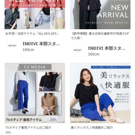
お手頃！注目アイテム『ALL 40% OFF』
【新作情報】着る日傘の最新作が快適さUP
で入荷！
INDIVI 本部スタッフ
INDIVI 本部スタッフ
160cm
160cm
TVメディア着用アイテムのご紹介
美リラックス♪快適服をご紹介
Jun.