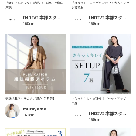
「褒められパンツ」が愛される訳。を徹底
「身長別」にコーデをCHECK！大人オシャ
解説！
レ機能服
INDIVI 本部スタッフ
INDIVI 本部スタッフ
160cm
160cm
雑誌掲載アイテムのご紹介【7月号】
さらっとキレイが叶う♪「セットアップ」
７選
murayama
INDIVI 本部スタッフ
161cm
160cm