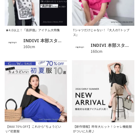
★4.0以上！「高評価」アイテム大特集
Tシャツだけじゃない！『大人のTトップ
ス』
INDIVI 本部スタッフ
INDIVI 本部スタッフ
160cm
160cm
【MAX 70% OFF】これから“ちょうどい
【新作情報】昨年大ヒット！シャレ機能服
い”初夏服
がついに入荷♪