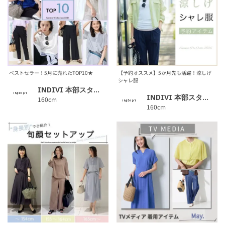
ベストセラー！5月に売れたTOP10★
【予約オススメ】5か月先も活躍！涼しげ
シャレ服
INDIVI 本部スタッフ
INDIVI 本部スタッフ
160cm
160cm