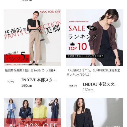
圧倒的な美脚！狙い目SALEパンツ5選★
「人気NO.1は？☆」SUMMER SALE売れ筋
ランキングTOP10
INDIVI 本部スタッフ
INDIVI 本部スタッフ
160cm
160cm