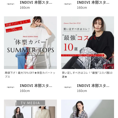
INDIVI 本部スタッフ
INDIVI 本部スタッフ
160cm
160cm
再値下げ！最大70% OFF★体型カバートッ
買い足しすべきはコレ！“最強”コスパ服10
プス
選★
INDIVI 本部スタッフ
INDIVI 本部スタッフ
160cm
160cm