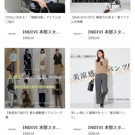
COOLに決まる！「接触冷感」アイテムを
【MAX 80% OFF】瞬発力のある！夏アイテ
ご紹介
ム大特集
INDIVI 本部スタッフ
INDIVI 本部スタッフ
160cm
160cm
【身長別で紹介】夏の通勤服リアルコーデ
涼しい顔して美脚が叶う！「美涼感パン
集
ツ」
INDIVI 本部スタッフ
INDIVI 本部スタッフ
160cm
160cm