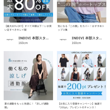
【最大80% OFF】すべて半額以下！いま買
気になる「二の腕」をカバー！おすすめト
い足すべきキレイ服
ップス集
INDIVI 本部スタッフ
INDIVI 本部スタッフ
160cm
160cm
夏の通勤をもっと快適に！「涼しげ通勤
【お気に入り登録キャンペーン】抽選で
服」
「200pt」プレゼントのチャンス！