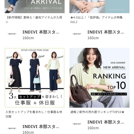
【新作情報】夏映え！最旬アイテムが入荷
★4.0以上！「高評価」アイテム大特集
☆
Vol.2
INDIVI 本部スタッフ
INDIVI 本部スタッフ
160cm
160cm
人気セットアップを着まわし！仕事服＆休
速報♪新作の売れ筋ランキングTOP10★
日服
INDIVI 本部スタッフ
INDIVI 本部スタッフ
160cm
160cm