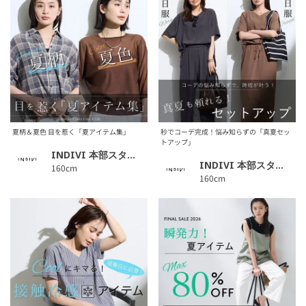
夏柄＆夏色 目を惹く「夏アイテム集」
秒でコーデ完成！悩み知らずの「真夏セッ
トアップ」
INDIVI 本部スタッフ
INDIVI 本部スタッフ
160cm
160cm