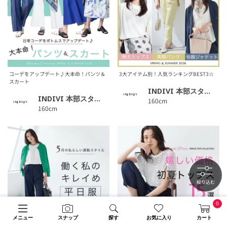
コーデをアップデート♪大本命！パンツ＆
3大アイテム別！人気ランキングBEST3☆
スカート
INDIVI 本部スタッフ
INDIVI 本部スタッフ
160cm
160cm
絞り込む
0
メニュー
スナップ
探す
お気に入り
カート