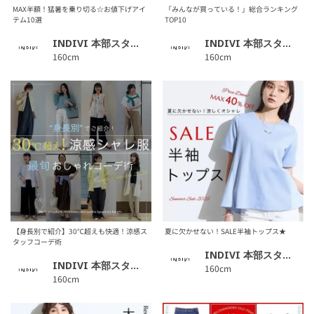
MAX半額！猛暑を乗り切る☆お値下げアイ
「みんなが買っている！」総合ランキング
テム10選
TOP10
INDIVI 本部スタッフ
INDIVI 本部スタッフ
160cm
160cm
【身長別で紹介】30℃超えも快適！涼感ス
夏に欠かせない！SALE半袖トップス★
タッフコーデ術
INDIVI 本部スタッフ
INDIVI 本部スタッフ
160cm
160cm