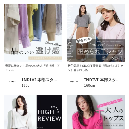
春夏に着たい！品のいい大人「透け感」ア
新色登場！ON/OFF使える『褒められTシャ
イテム
ツ』着まわし術
INDIVI 本部スタッフ
INDIVI 本部スタッフ
160cm
160cm