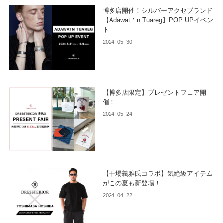
博多店開催！シルバーアクセブランド
【Adawat＇n Tuareg】POP UPイベン
ト
2024. 05. 30
【博多店限定】プレゼントフェア開
催！
2024. 05. 24
【干場義雅氏コラボ】気絶級アイテム
がこの夏も新登場！
2024. 04. 22