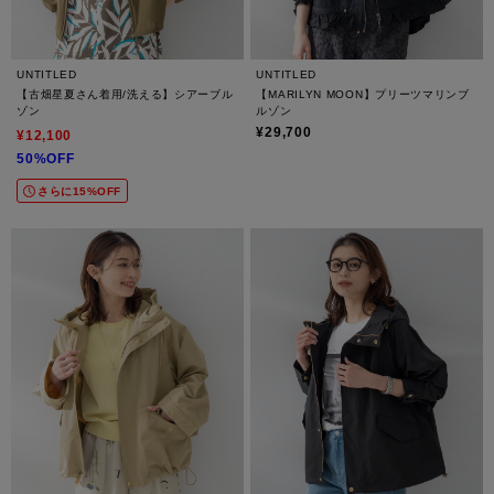
UNTITLED
UNTITLED
【古畑星夏さん着用/洗える】シアーブル
【MARILYN MOON】プリーツマリンブ
ゾン
ルゾン
¥29,700
¥12,100
50%OFF
さらに15%OFF