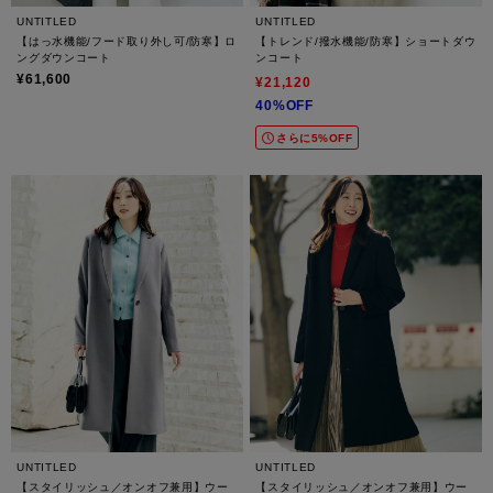
UNTITLED
UNTITLED
【はっ水機能/フード取り外し可/防寒】ロ
【トレンド/撥水機能/防寒】ショートダウ
ングダウンコート
ンコート
¥61,600
¥21,120
40%OFF
さらに5%OFF
UNTITLED
UNTITLED
【スタイリッシュ／オンオフ兼用】ウー
【スタイリッシュ／オンオフ兼用】ウー