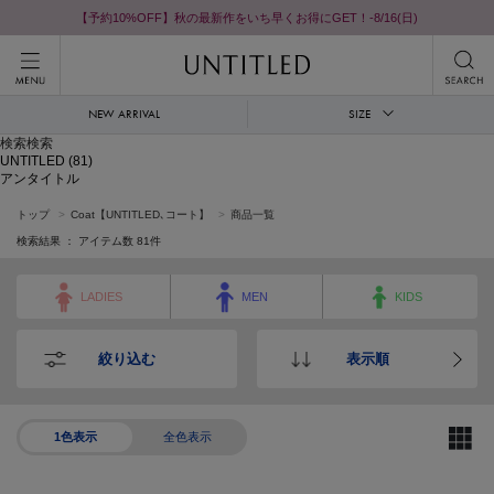
【予約10%OFF】秋の最新作をいち早くお得にGET！-8/16(日)
NEW ARRIVAL
SIZE
検索検索
UNTITLED
(81)
アンタイトル
トップ
Coat【UNTITLED､コート】
商品一覧
検索結果 ： アイテム数
81
件
LADIES
MEN
KIDS
絞り込む
表示順
1色表示
全色表示