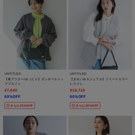
UNTITLED
UNTITLED
【春アウター/ゆったり】ダンボールジッ
【きれいめカジュアル】ツイードカラー
プブルゾン
レスジレ
¥7,040
¥16,720
60%OFF
60%OFF
さらに20%OFF
さらに20%OFF