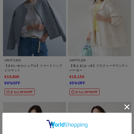
UNTITLED
UNTITLED
【きれいめカジュアル】ツイードジップ
【洗える/はっ水】リラクシーマウンテン
ジャケット
パーカー
¥19,800
¥18,150
60%OFF
45%OFF
さらに20%OFF
さらに20%OFF