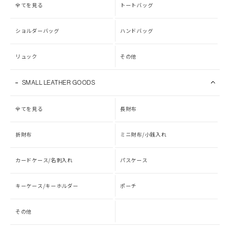
全てを見る
トートバッグ
ショルダーバッグ
ハンドバッグ
リュック
その他
SMALL LEATHER GOODS
全てを見る
長財布
折財布
ミニ財布/小銭入れ
カードケース/名刺入れ
パスケース
キーケース/キーホルダー
ポーチ
その他