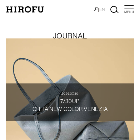
JP
|
EN
MENU
JOURNAL
2026.07.30
7/30UP
CITTA NEW COLOR VENEZIA