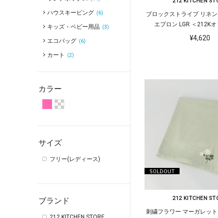
212 KITCHEN ST
ハウスキーピング
(6)
ブロックストライプ リネン
エプロン LGR ＜212
キッズ・ベビー用品
(3)
¥4,620
エコバッグ
(6)
カート
(2)
カラー
サイズ
フリー(レディース)
SOLDOUT
212 KITCHEN ST
ブランド
刺繍フラワー マーガレット
212 KITCHEN STORE