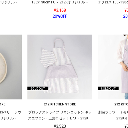
2Kオリジナル＞
130x130cm PU ＜212Kオリジナル＞
チクロス 130x130
¥3,168
¥
20%OFF
20
SOLDOUT
SOLDOUT
ORE
212 KITCHEN STORE
212 KIT
ロベリー ラウ
ブロックストライプ リネンコットン キッ
刺繍フラワー ミモザ
Kオリジナル＞
ズエプロン・三角巾セット LPU ＜212Kオ
212K
リジナル＞
¥3,520
¥