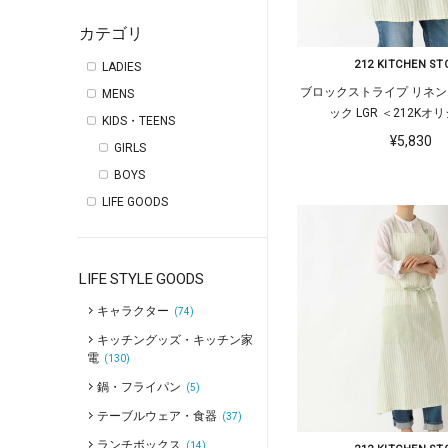
カテゴリ
212 KITCHEN ST
LADIES
ブロックストライプ リネン
MENS
ック LGR ＜212Kオ
KIDS・TEENS
¥5,830
GIRLS
BOYS
LIFE GOODS
LIFE STYLE GOODS
キャラクター
(74)
キッチングッズ・キッチン家
電
(130)
鍋・フライパン
(5)
テーブルウェア・食器
(37)
ランチボックス
(14)