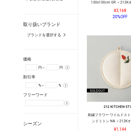
130x130cm GR ＜21
¥3,168
20%OFF
取り扱いブランド
ブランドを選択する
価格
円～
円
割引率
%～
%
SOLDOUT
フリーワード
212 KITCHEN ST
刺繍フラワー ワイルドスト
ンドミトン NA ＜212
シーズン
¥1,144