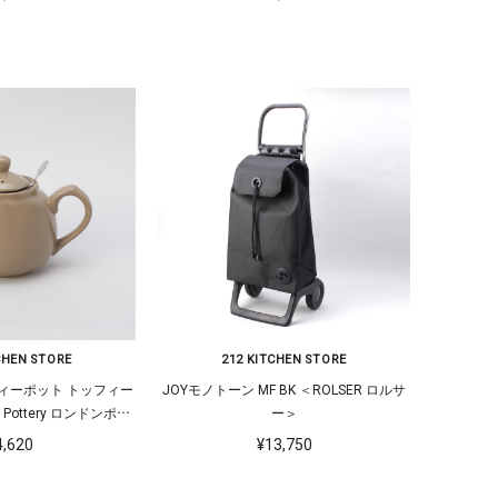
CHEN STORE
212 KITCHEN STORE
ィーポット トッフィー
JOYモノトーン MF BK ＜ROLSER ロルサ
 Pottery ロンドンポタ
ー＞
リー＞
4,620
¥13,750