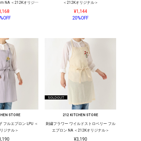
cm NA ＜212Kオリジナ
＜212Kオリジナル＞
ル＞
3,168
¥1,144
%OFF
20%OFF
SOLDOUT
CHEN STORE
212 KITCHEN STORE
 フルエプロン LPU ＜
刺繍フラワー ワイルドストロベリー フル
オリジナル＞
エプロン NA ＜212Kオリジナル＞
3,190
¥3,190