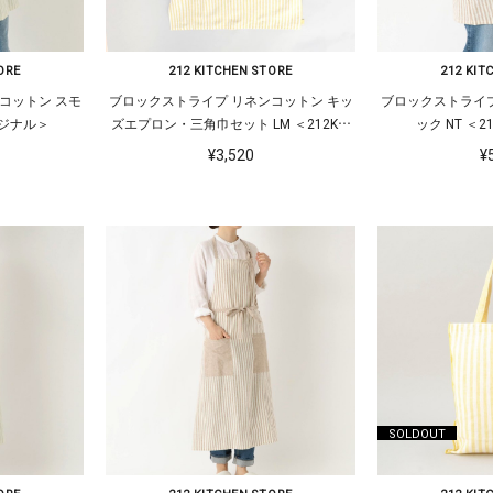
ORE
212 KITCHEN STORE
212 KIT
コットン スモ
ブロックストライプ リネンコットン キッ
ブロックストライプ
リジナル＞
ズエプロン・三角巾セット LM ＜212Kオ
ック NT ＜
リジナル＞
¥3,520
¥
SOLDOUT