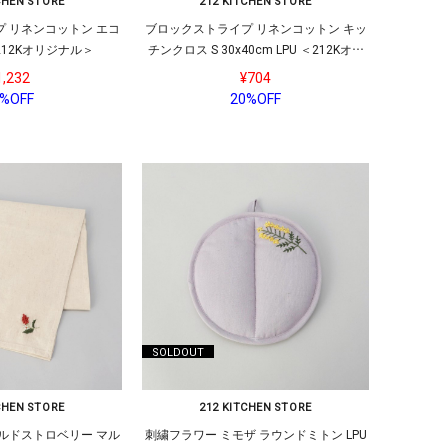
CHEN STORE
212 KITCHEN STORE
 リネンコットン エコ
ブロックストライプ リネンコットン キッ
212Kオリジナル＞
チンクロス S 30x40cm LPU ＜212Kオリ
ジナル＞
1,232
¥704
%OFF
20%OFF
SOLDOUT
CHEN STORE
212 KITCHEN STORE
ルドストロベリー マル
刺繍フラワー ミモザ ラウンドミトン LPU