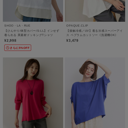
SHOO・LA・RUE
OPAQUE.CLIP
【ひんやり/体型カバー/S-LL】インせず
【接触冷感／UV】着る冷感スーパーアイ
着られる 異素材ドッキングTシャツ
ス ペプラムカットソー《洗濯機OK》
¥2,998
¥3,479
さらに5%OFF