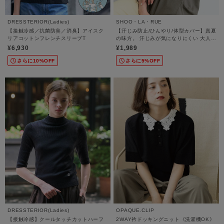
DRESSTERIOR(Ladies)
SHOO・LA・RUE
【接触冷感／抗菌防臭／消臭】アイスク
【汗じみ防止/ひんやり/体型カバー】真夏
リアコットンフレンチスリーブT
の味方。 汗じみが気になりにくい 大人の
刺繍ロゴTシャツ
¥6,930
¥1,989
さらに10%OFF
さらに5%OFF
DRESSTERIOR(Ladies)
OPAQUE.CLIP
【接触冷感】クールタッチカットハーフ
2WAY衿ドッキングニット《洗濯機OK》