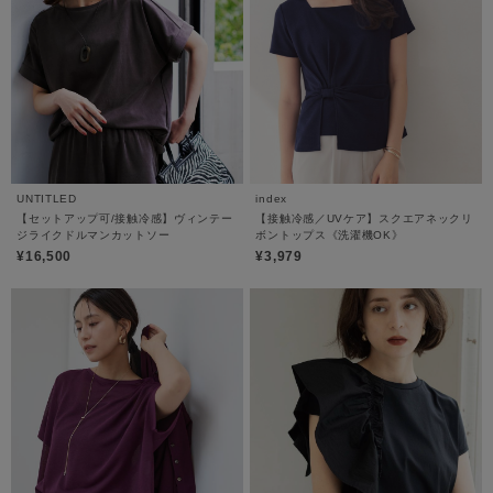
UNTITLED
index
【セットアップ可/接触冷感】ヴィンテー
【接触冷感／UVケア】スクエアネックリ
ジライクドルマンカットソー
ボントップス《洗濯機OK》
¥16,500
¥3,979