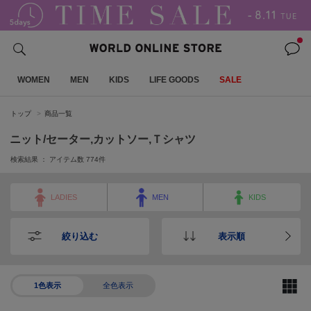
WOMEN
MEN
KIDS
LIFE GOODS
SALE
トップ
商品一覧
ニット/セーター,カットソー,Ｔシャツ
検索結果 ： アイテム数
774
件
LADIES
MEN
KIDS
絞り込む
表示順
1色表示
全色表示