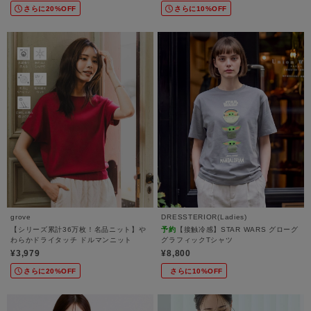
さらに20%OFF
さらに10%OFF
grove
DRESSTERIOR(Ladies)
【シリーズ累計36万枚！名品ニット】や
予約
【接触冷感】STAR WARS グローグ
わらかドライタッチ ドルマンニット
グラフィックTシャツ
¥3,979
¥8,800
さらに20%OFF
さらに10%OFF