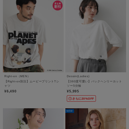
Right-on（MEN）
Dessin(Ladies)
【Right-on別注】ムービープリントTシ
【360度可愛い】バックヘンリーカット
ャツ
ソー5分袖
¥6,490
¥5,995
さらに20%OFF
NEW