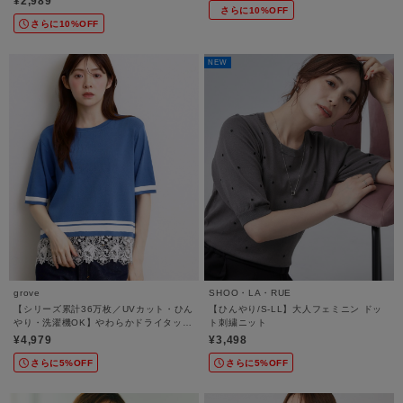
¥2,989
さらに10%OFF
さらに10%OFF
NEW
grove
SHOO・LA・RUE
【シリーズ累計36万枚／UVカット・ひん
【ひんやり/S-LL】大人フェミニン ドッ
やり・洗濯機OK】やわらかドライタッチ
ト刺繍ニット
レースドッキングニット
¥4,979
¥3,498
さらに5%OFF
さらに5%OFF