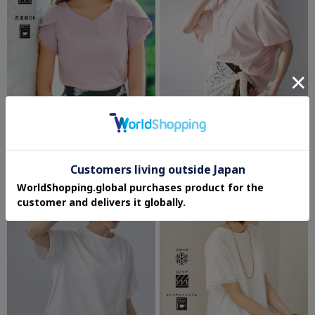
index
UNTITLED
【接触冷感／UVケア】ハートネックレー
【汗染み防止/接触冷感】ドルマンプルオ
スレイヤードトップス《洗濯機OK／
ーバー
6col》
¥3,479
¥12,100
さらに15%OFF