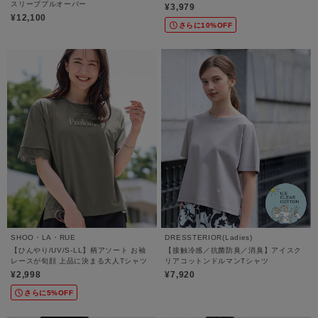
スリーブプルオーバー
¥3,979
¥12,100
さらに10%OFF
SHOO・LA・RUE
DRESSTERIOR(Ladies)
【ひんやり/UV/S-LL】柄アソート お袖
【接触冷感／抗菌防臭／消臭】アイスク
レースが旬顔 上品に決まる大人Tシャツ
リアコットンドルマンTシャツ
¥2,998
¥7,920
さらに5%OFF