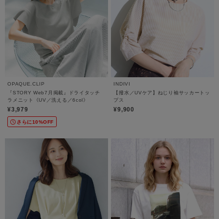
OPAQUE.CLIP
INDIVI
『STORY Web7月掲載』ドライタッチ
【撥水／UVケア】ねじり袖サッカートッ
ラメニット《UV／洗える／6col》
プス
¥3,979
¥9,900
さらに10%OFF