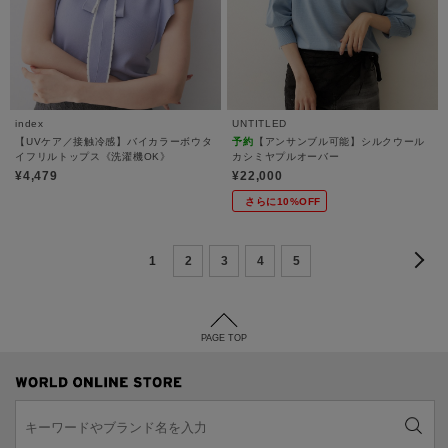
index
UNTITLED
【UVケア／接触冷感】バイカラーボウタ
予約
【アンサンブル可能】シルクウール
イフリルトップス《洗濯機OK》
カシミヤプルオーバー
¥4,479
¥22,000
さらに10%OFF
1
2
3
4
5
PAGE TOP