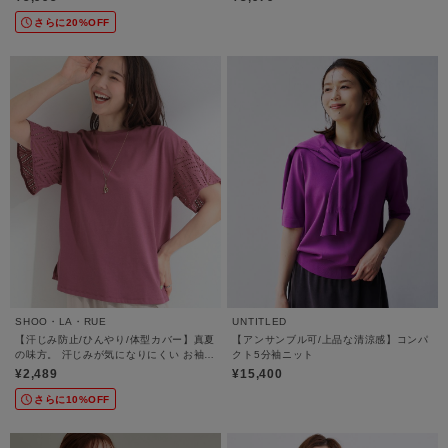
さらに20%OFF
SHOO・LA・RUE
UNTITLED
【汗じみ防止/ひんやり/体型カバー】真夏
【アンサンブル可/上品な清涼感】コンパ
の味方。 汗じみが気になりにくい お袖レ
クト5分袖ニット
ースフレアTシャツ
¥2,489
¥15,400
さらに10%OFF