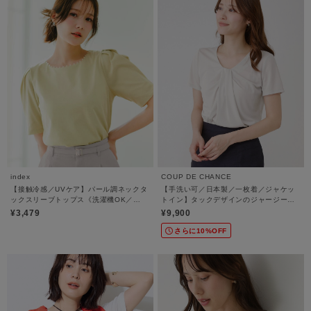
index
COUP DE CHANCE
【接触冷感／UVケア】パール調ネックタ
【手洗い可／日本製／一枚着／ジャケッ
ックスリーブトップス《洗濯機OK／
トイン】タックデザインのジャージート
6col》
ップス
¥3,479
¥9,900
さらに10%OFF