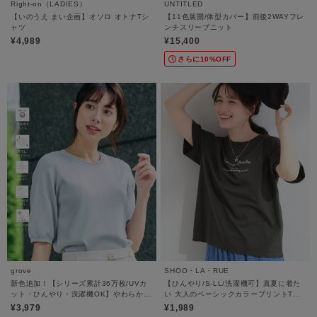
Right-on（LADIES）
UNTITLED
【いのうえ まい企画】オソロ オトナTシ
【11色展開/体型カバー】前後2WAYフレ
ャツ
ンチスリーブニット
¥4,989
¥15,400
さらに10%OFF
grove
SHOO・LA・RUE
新色追加！【シリーズ累計36万枚/UVカ
【ひんやり/S-LL/洗濯機可】真夏に着た
ット・ひんやり・洗濯機OK】やわらかド
い 大人のベーシックカラープリントTシ
ライタッチ 五分袖ニット
ャツ
¥3,979
¥1,989