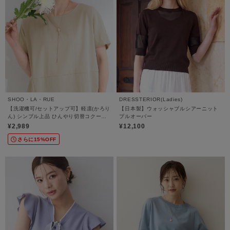
SHOO・LA・RUE
DRESSTERIOR(Ladies)
【洗濯機可/セットアップ可】軽凛(かろり
【日本製】ウォッシャブルシアーニット
ん) シンプル上品 ひんやり切替コクーン
プルオーバー
トップス
¥2,989
¥12,100
さらに15%OFF