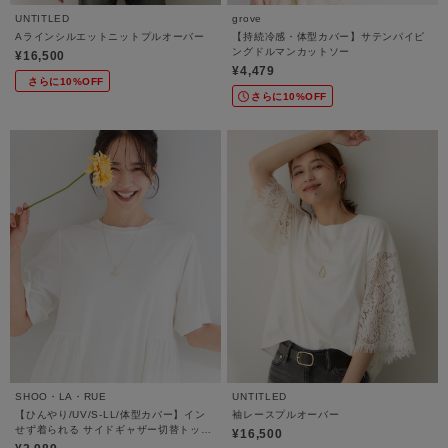
UNTITLED
grove
Aラインシルエットニットプルオーバー
【持続冷感・体型カバー】サテンパイピ
ングドルマンカットソー
¥16,500
¥4,479
さらに10%OFF
さらに10%OFF
SHOO・LA・RUE
UNTITLED
【ひんやり/UV/S-LL/体型カバー】イン
袖レースプルオーバー
せず着られる サイドギャザー切替トップ
¥16,500
ス