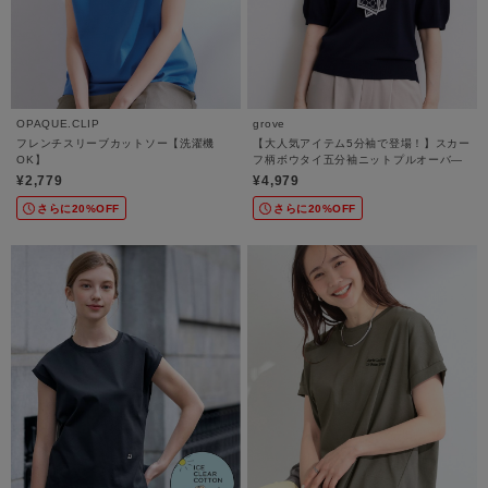
OPAQUE.CLIP
grove
フレンチスリーブカットソー【洗濯機
【大人気アイテム5分袖で登場！】スカー
OK】
フ柄ボウタイ五分袖ニットプルオーバ―
¥2,779
¥4,979
さらに20%OFF
さらに20%OFF