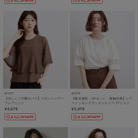
さらに10%OFF
さらに20%OFF
grove
grove
【涼しく二の腕カバー】フロントシアー
【吸水速乾・UVカット・接触冷感】シア
フレアニット
ードッキングランタンスリーブTシャツ
¥4,479
¥3,479
さらに10%OFF
さらに20%OFF