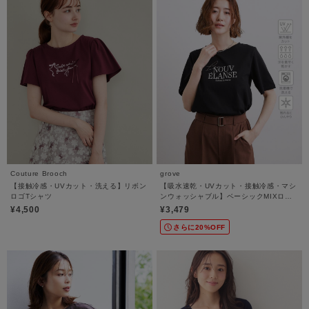
Couture Brooch
grove
【接触冷感・UVカット・洗える】リボン
【吸水速乾・UVカット・接触冷感・マシ
ロゴTシャツ
ンウォッシャブル】ベーシックMIXロゴ
プリントT
¥4,500
¥3,479
さらに20%OFF