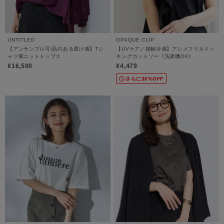
UNTITLED
OPAQUE.CLIP
【アンサンブル可/品のある透け感】Tシ
【UVケア／接触冷感】アシメフリルドッ
ャツ風ニットトップス
キングカットソー《洗濯機OK》
¥16,500
¥4,479
さらに30%OFF