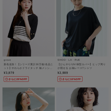
grove
SHOO・LA・RUE
新色追加！【シリーズ累計36万枚/名品ニ
【ひんやり/UV/体型カバー】ヒップ周り
ット】やわらかドライタッチ 袖メッシュ
が隠せる お袖レースTシャツ
編みニット
¥3,979
¥2,989
さらに20%OFF
さらに10%OFF