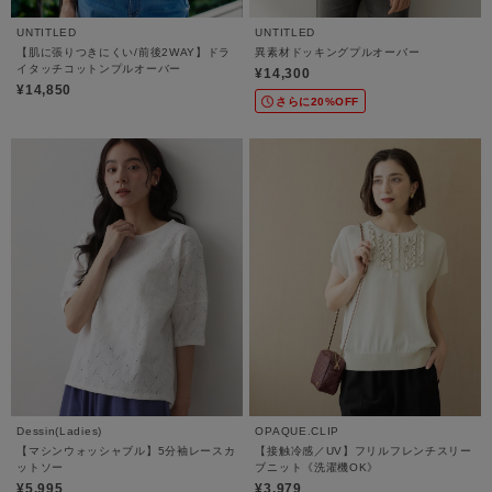
UNTITLED
UNTITLED
【肌に張りつきにくい/前後2WAY】ドラ
異素材ドッキングプルオーバー
イタッチコットンプルオーバー
¥14,300
¥14,850
さらに20%OFF
Dessin(Ladies)
OPAQUE.CLIP
【マシンウォッシャブル】5分袖レースカ
【接触冷感／UV】フリルフレンチスリー
ットソー
ブニット《洗濯機OK》
¥5,995
¥3,979