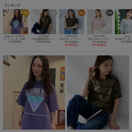
ランキング
Right-on（LADIES）
UNTITLED
UNTITLED
UNTITLED
grove
【いのうえ まい企画】オソロ オトナTシャツ
【11色展開/体型カバー】前後2WAYフレンチスリーブニット
【洗える／シアー】ミニヨンレースプルオーバー
【洗える/ゆったり】クルーネックドライニット
¥4,989(税込)
¥15,400(税込)
¥3,979(税
¥13,200(税込)
¥17,600(税込)
¥9,240(税込)
¥12,320(税込)