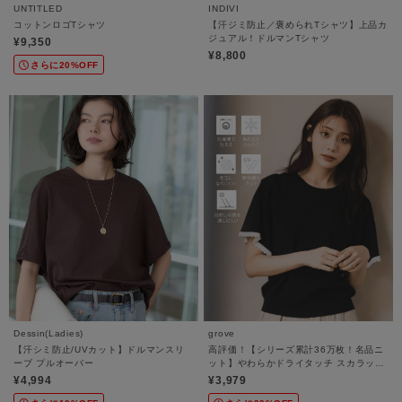
UNTITLED
INDIVI
コットンロゴTシャツ
【汗ジミ防止／褒められTシャツ】上品カ
ジュアル！ドルマンTシャツ
¥9,350
¥8,800
さらに20%OFF
Dessin(Ladies)
grove
【汗シミ防止/UVカット】ドルマンスリ
高評価！【シリーズ累計36万枚！名品ニ
ーブ プルオーバー
ット】やわらかドライタッチ スカラップ
スリーブニット
¥4,994
¥3,979