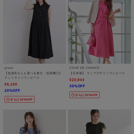
grove
COUP DE CHANCE
【低身長さんも選べる着丈・洗濯機◎】
【日本製】 ラップデザインワンピース
テントラインワンピース
¥20,944
¥6,160
30%OFF
20%OFF
さらに10%OFF
さらに10%OFF