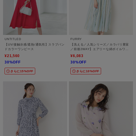
UNTITLED
FURRY
【UV/接触冷感/遮熱/通気性】スラブバン
【洗える／人気シリーズ／カラバリ豊富
ドカラーワンピース
／前後2WAY】エアリーな綿ボイルワン
ピース
¥21,560
¥6,083
30%OFF
30%OFF
さらに15%OFF
さらに10%OFF