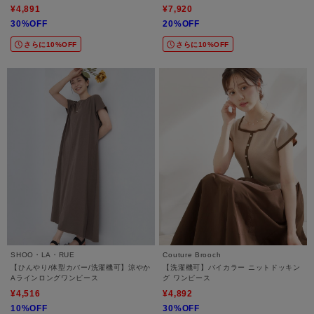
¥4,891
¥7,920
30%OFF
20%OFF
さらに10%OFF
さらに10%OFF
SHOO・LA・RUE
Couture Brooch
【ひんやり/体型カバー/洗濯機可】涼やか
【洗濯機可】バイカラー ニットドッキン
Aラインロングワンピース
グ ワンピース
¥4,516
¥4,892
10%OFF
30%OFF