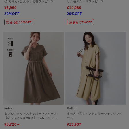
(かろりん) ひんやり切替ワンピース
サム柄スムースワンピース
¥3,990
¥14,080
20%OFF
20%OFF
さらに10%OFF
さらに5%OFF
index
Reflect
ダブルポケットスキッパーワンピース
すっきり見えバンドカラーシャツワンピ
【防シワ／洗濯機OK】《XS～3L／
ース
6col》
¥5,720～
¥13,937