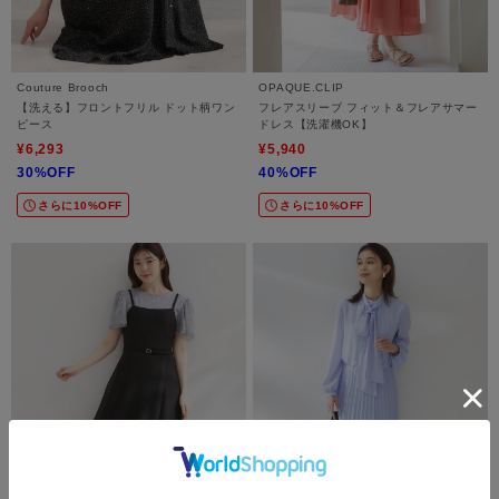
Couture Brooch
OPAQUE.CLIP
【洗える】フロントフリル ドット柄ワン
フレアスリーブ フィット＆フレアサマー
ピース
ドレス【洗濯機OK】
¥6,293
¥5,940
30%OFF
40%OFF
さらに10%OFF
さらに10%OFF