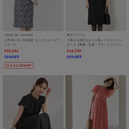
COUP DE CHANCE
東京ソワール
【手洗い可／日本製】タック入タイトワ
【洗える/夏】2ピース風ノーカラーワン
ンピース
ピース【喪服・礼服・ブラックフォーマ
ル】
¥20,251
¥18,700
30%OFF
50%OFF
さらに10%OFF