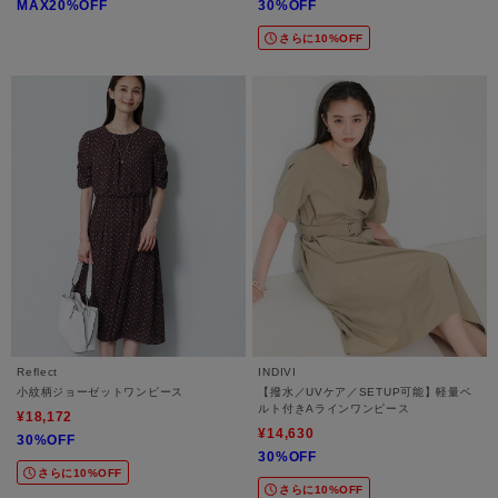
MAX20%OFF
30%OFF
さらに10%OFF
Reflect
INDIVI
小紋柄ジョーゼットワンピース
【撥水／UVケア／SETUP可能】軽量ベ
ルト付きAラインワンピース
¥18,172
¥14,630
30%OFF
30%OFF
さらに10%OFF
さらに10%OFF