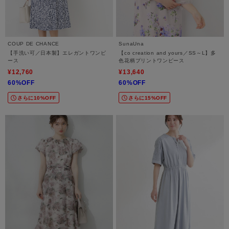
COUP DE CHANCE
SunaUna
【手洗い可／日本製】エレガントワンピ
【co creation and yours／SS～L】多
ース
色花柄プリントワンピース
¥12,760
¥13,640
60%OFF
60%OFF
さらに10%OFF
さらに15%OFF