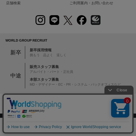
店舗検索
ご利用案内・お問い合わせ
WORLD GROUP RECRUIT
新卒採用情報
新卒
挑もう 品よく 逞しく
販売スタッフ募集
アルバイト・パート・正社員
中途
本部スタッフ募集
MD・デザイナー・EC・PR・システム・バックオフィスなど
注意：当社のメールアドレスを使用した
偽装メールにご注意ください
絞り込む
0
初めての方へ
ご利用案内・お問い合わせ
メニュー
スナップ
探す
お気に入り
カート
ブランド一覧
店舗検索
企業情報
株主優待制度