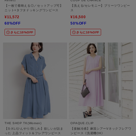
Reflect
COUP DE CHANCE
【一枚で着映える◎／セットアップ可】
【洗える/セレモニー】プリーツワンピー
ニット×タフタドッキングワンピース
ス
¥11,572
¥16,500
60%OFF
50%OFF
さらに10%OFF
さらに10%OFF
THE SHOP TK(Women)
OPAQUE.CLIP
【S-XL/ひんやり/防しわ】欲しいが詰ま
【接触冷感】麻混シアーVネックフレアワ
った 上品フィット＆フレアワンピース
ンピース《洗濯機OK》