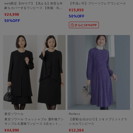
web限定【UVケア】【洗える】体型も年
【手洗い可】プリーツフレアワンピース
齢もカバーするワンピース 【喪服・礼
¥15,950
服・ブラックフォーマル・セレモニー・
¥24,998
50%OFF
学校行事・卒入学式・七五三】
50%OFF
さらに10%OFF
東京ソワール
Reflect
東京ソワール ウォッシャブル 通年物アン
【通勤/お出かけ◎】ジオメプリントクラ
サンブル＆夏物ワンピース 3点セット
シカルワンピース
【喪服・礼服・ブラックフォーマル】
¥44,990
¥12,364