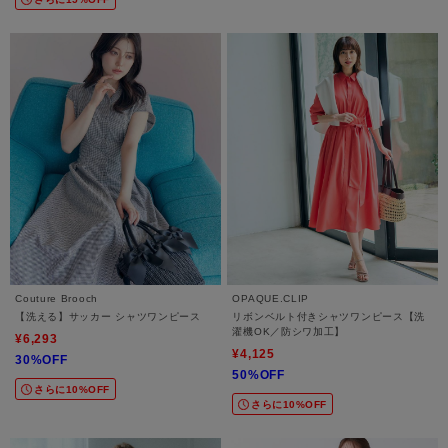
Couture Brooch
OPAQUE.CLIP
【洗える】サッカー シャツワンピース
リボンベルト付きシャツワンピース【洗
濯機OK／防シワ加工】
¥6,293
¥4,125
30%OFF
50%OFF
さらに10%OFF
さらに10%OFF