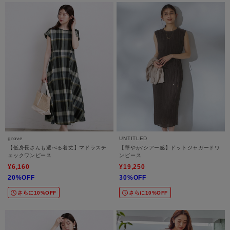
grove
UNTITLED
【低身長さんも選べる着丈】マドラスチ
【華やか/シアー感】ドットジャガードワ
ェックワンピース
ンピース
¥6,160
¥19,250
20%OFF
30%OFF
さらに10%OFF
さらに10%OFF