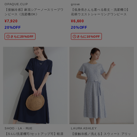
OPAQUE.CLIP
grove
【接触冷感】麻混シアーノースリーブワ
【低身長さんも選べる着丈・洗濯機◎】
ンピース《洗濯機OK》
花柄ウエストシャーリングワンピース
¥7,920
¥6,600
20%OFF
20%OFF
さらに20%OFF
さらに10%OFF
SHOO・LA・RUE
LAURA ASHLEY
【S-LL/洗濯機可/セットアップ可】軽凛
【接触冷感／洗える】スウィート アリッ