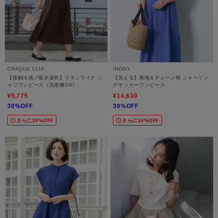
OPAQUE.CLIP
INDIVI
【接触冷感／吸水速乾】リネンライク シ
【洗える】無地＆チェーン柄 シャーリン
ャツワンピース《洗濯機OK》
グサッカーワンピース
¥5,775
¥14,630
30%OFF
30%OFF
さらに10%OFF
さらに10%OFF