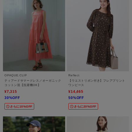
OPAQUE.CLIP
Reflect
ティアードサマードレス／オーガニック
【ウエストリボン付き】フレアプリント
コットン混【洗濯機OK】
ワンピース
¥7,315
¥14,465
30%OFF
50%OFF
さらに10%OFF
さらに20%OFF