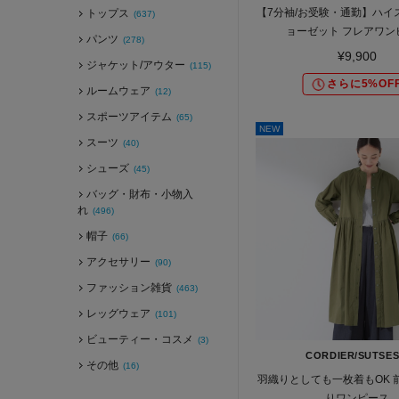
【7分袖/お受験・通勤】ハイ
トップス
(637)
ョーゼット フレアワン
パンツ
(278)
¥9,900
ジャケット/アウター
(115)
さらに5%OF
ルームウェア
(12)
スポーツアイテム
(65)
NEW
スーツ
(40)
シューズ
(45)
バッグ・財布・小物入
れ
(496)
帽子
(66)
アクセサリー
(90)
ファッション雑貨
(463)
レッグウェア
(101)
ビューティー・コスメ
(3)
CORDIER/SUTSE
その他
(16)
羽織りとしても一枚着もOK 
りワンピース