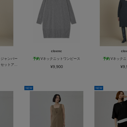
cloenc
clo
ックジャンパー
予約
Vネックニットワンピース
予約
Vネック
／セットアッ
¥9,900
¥9,
NEW
NEW