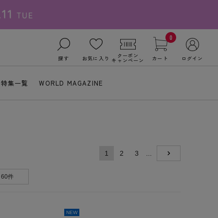
0
クーポン
探す
お気に入り
カート
ログイン
キャンペーン
特集一覧
WORLD MAGAZINE
1
2
3
...
NEXT
60件
NEW