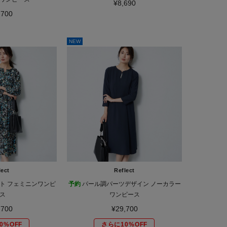
¥8,690
,700
NEW
lect
Reflect
ト フェミニンワンピ
予約
パール調パーツデザイン ノーカラー
ス
ワンピース
,700
¥29,700
0%OFF
さらに10%OFF