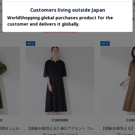
ストレッチジ
【7分袖/お受験・通勤】ハイストレッチジ
羽織りとしても一枚着
ピース
ョーゼット フレアワンピース
りワン
¥9,900
¥19
F
さらに5%OFF
NEW
NEW
SO
CORDIER
COR
前開きふんわ
【接触冷感/洗える】袖口アクセント フレ
【接触冷感/洗える】
アジャージワンピース
アジャージ