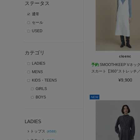
ステータス
通常
セール
USED
カテゴリ
cloenc
LADIES
予約
SMOOTHKEEP Vネ
スカート【360°ストレッチ
MENS
プ対応】
¥9,900
KIDS・TEENS
GIRLS
BOYS
NEW
LADIES
トップス
(4588)