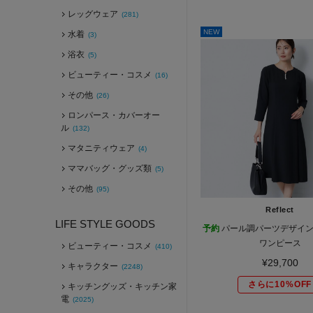
レッグウェア
(281)
NEW
水着
(3)
浴衣
(5)
ビューティー・コスメ
(16)
その他
(26)
ロンパース・カバーオー
ル
(132)
マタニティウェア
(4)
ママバッグ・グッズ類
(5)
その他
(95)
Reflect
LIFE STYLE GOODS
予約
パール調パーツデザイン
ワンピース
ビューティー・コスメ
(410)
¥29,700
キャラクター
(2248)
さらに10%OFF
キッチングッズ・キッチン家
電
(2025)