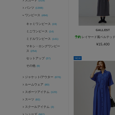
スカート
(519)
パンツ
(1398)
ワンピース
(494)
キャミワンピース
(19)
GALLEST
ミニワンピース
(14)
予約
レイヤード風ベルテッ
ミドルワンピース
(141)
¥15,400
マキシ・ロングワンピー
ス
(254)
セットアップ
NEW
(57)
その他
(9)
ジャケット/アウター
(676)
ルームウェア
(80)
スポーツアイテム
(120)
スーツ
(82)
スクールアイテム
(3)
シューズ
(982)