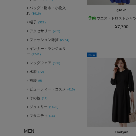
バッグ・財布・小物入
grove
れ
(3916)
予約
ウエストドロストシャ
帽子
(322)
¥7,700
アクセサリー
(902)
ファッション雑貨
(2254)
インナー・ランジェリ
ー
(1741)
NEW
レッグウェア
(530)
水着
(72)
福袋
(6)
ビューティー・コスメ
(410)
その他
(41)
ジュエリー
(1620)
マタニティ
(14)
MEN
Emilyan