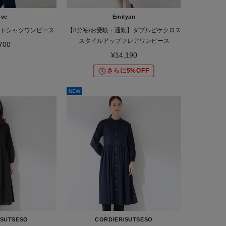
ove
Emilyan
トシャツワンピース
【8分袖/お受験・通勤】ダブルピケクロス
スタイルアップフレアワンピース
700
¥14,190
さらに5%OFF
NEW
/SUTSESO
CORDIER/SUTSESO