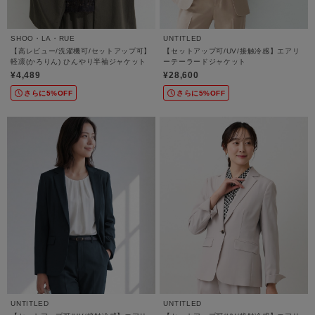
SHOO・LA・RUE
UNTITLED
【高レビュー/洗濯機可/セットアップ可】
【セットアップ可/UV/接触冷感】エアリ
軽凛(かろりん) ひんやり半袖ジャケット
ーテーラードジャケット
¥4,489
¥28,600
さらに5%OFF
さらに5%OFF
UNTITLED
UNTITLED