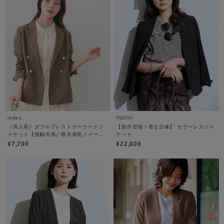
index
INDIVI
《再入荷》ダブルブレストテーラードジ
【新作登場！着る日傘】 カラーレスジャ
ャケット【接触冷感／吸水速乾／イージ
ケット
ーアイロン／防シワ／洗濯機OK】
¥7,700
¥22,000