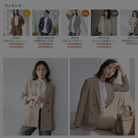
ランキング
INDIVI
TAKEO KIKUCHI
INDIVI
UNTITLED
UNTITLE
【洗える／メッシュ素材／SETUP可能】半袖シアージャケット
【抗菌防臭】COOL DOTS（R）ドビープリント ジャケット
【洗える／UVケア／SETUP可能】サッカー素材テーラードジャケット
【さらりと快適/セットアップ可/UV/接触冷感】スラブカラーレスジャケット
¥28,600(税
¥18,920(税込)
¥41,800(税込)
¥19,910(税込)
¥29,700(税込)
¥13,244(税込)
¥29,260(税込)
¥13,937(税込)
¥14,850(税込)