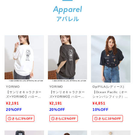
Apparel
アパレル
YORIMO
YORIMO
Op/FILA(レディース)
【サンリオキャラクター
【サンリオキャラクター
【Ocean Pacific（オー
ズ×YORIMO】ハローキ
ズ×YORIMO】ハローキ
シャンパシフィック）×
ティ モノクロバックプ
ティ モノクロバックプ
ハローキティ】ラッシュ
¥2,191
¥2,191
¥4,851
リントTシャツ
リントTシャツ
Tシャツ
20%OFF
20%OFF
10%OFF
さらに5%OFF
さらに5%OFF
さらに10%OFF