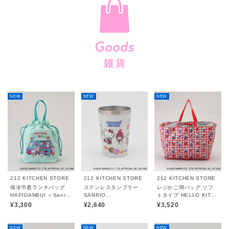
Goods
雑 貨
NEW
NEW
NEW
212 KITCHEN STORE
212 KITCHEN STORE
212 KITCHEN STORE
保冷巾着ランチバッグ
ステンレスタンブラー
レジかご用バッグ ソフ
HAPIDANBUI ＜Sanrio
SANRIO
トタイプ HELLO KITTY
サンリオ＞
CHARACTERS ＜
＜Sanrio サンリオ＞
¥3,300
¥2,640
¥3,520
Sanrio サンリオ＞
NEW
NEW
NEW