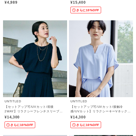
¥4,989
¥15,400
さらに10%OFF
UNTITLED
UNTITLED
【セットアップ可/UVカット/前後
【セットアップ可/UVカット/接触冷
2WAY】リラクシーフレンチスリーブブ
感/UVカット】リラクシーキーVネックブ
ラウス
ラウス
¥14,300
¥14,300
さらに10%OFF
さらに10%OFF