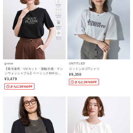
grove
UNTITLED
【吸水速乾・UVカット・接触冷感・マシ
コットンロゴTシャツ
ンウォッシャブル】ベーシックMIXロゴ
¥9,350
プリントT
¥3,479
さらに20%OFF
さらに20%OFF