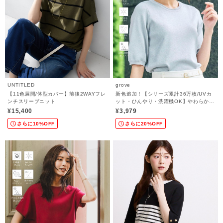
UNTITLED
grove
【11色展開/体型カバー】前後2WAYフレ
新色追加！【シリーズ累計36万枚/UVカ
ンチスリーブニット
ット・ひんやり・洗濯機OK】やわらかド
ライタッチ 五分袖ニット
¥15,400
¥3,979
さらに10%OFF
さらに20%OFF