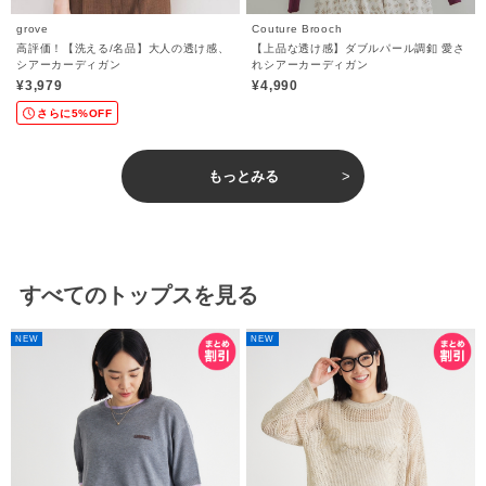
grove
Couture Brooch
高評価！【洗える/名品】大人の透け感、
【上品な透け感】ダブルパール調釦 愛さ
シアーカーディガン
れシアーカーディガン
¥3,979
¥4,990
さらに5%OFF
もっとみる
すべてのトップスを見る
NEW
NEW