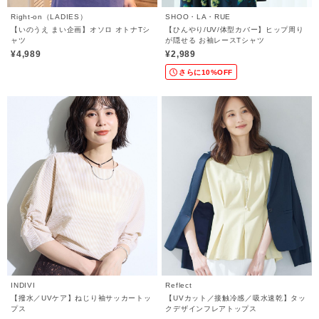
Right-on（LADIES）
SHOO・LA・RUE
【いのうえ まい企画】オソロ オトナTシ
【ひんやり/UV/体型カバー】ヒップ周り
ャツ
が隠せる お袖レースTシャツ
¥4,989
¥2,989
さらに10%OFF
INDIVI
Reflect
【撥水／UVケア】ねじり袖サッカートッ
【UVカット／接触冷感／吸水速乾】タッ
プス
クデザインフレアトップス