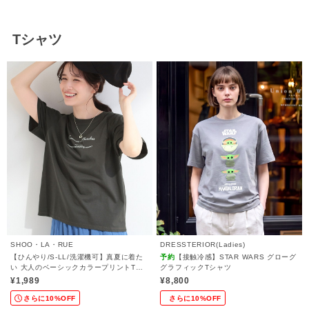
Tシャツ
SHOO・LA・RUE
DRESSTERIOR(Ladies)
【ひんやり/S-LL/洗濯機可】真夏に着た
予約
【接触冷感】STAR WARS グローグ
い 大人のベーシックカラープリントTシ
グラフィックTシャツ
ャツ
¥1,989
¥8,800
さらに10%OFF
さらに10%OFF