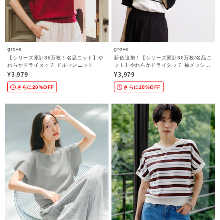
grove
grove
【シリーズ累計36万枚！名品ニット】や
新色追加！【シリーズ累計36万枚/名品ニ
わらかドライタッチ ドルマンニット
ット】やわらかドライタッチ 袖メッシュ
編みニット
¥3,979
¥3,979
さらに20%OFF
さらに20%OFF