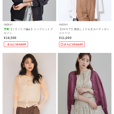
INDIVI
INDIVI
予約
【ミラノリブ編み】ジップニットブ
【UVケア】着流しミドル丈カーディガン
ルゾン
ジャージ
¥16,500
¥11,000
さらに10%OFF
さらに15%OFF