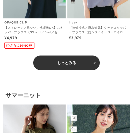
OPAQUE.CLIP
index
【ストレッチ／防シワ／洗濯機OK】スキ
【接触冷感／吸水速乾】タックスキッパ
ッパーブラウス《SS～LL／5col／セッ
ーブラウス《防シワ／イージーアイロン
トアップ可》
／洗濯機OK／9col》
¥4,979
¥3,979
さらに20%OFF
もっとみる
サマーニット