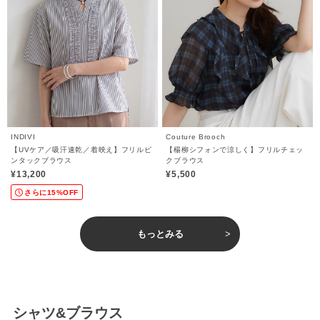
INDIVI
Couture Brooch
【UVケア／吸汗速乾／着映え】フリルピ
【楊柳シフォンで涼しく】フリルチェッ
ンタックブラウス
クブラウス
¥13,200
¥5,500
さらに15%OFF
もっとみる
シャツ&ブラウス