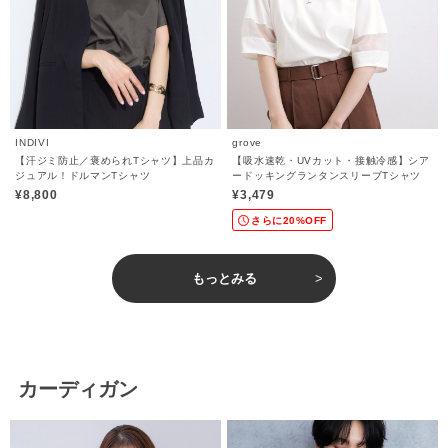
INDIVI
grove
【汗ジミ防止／褒められTシャツ】上品カ
【吸水速乾・UVカット・接触冷感】シア
ジュアル！ドルマンTシャツ
ードッキングランタンスリーブTシャツ
¥8,800
¥3,479
さらに20%OFF
もっとみる
カーディガン