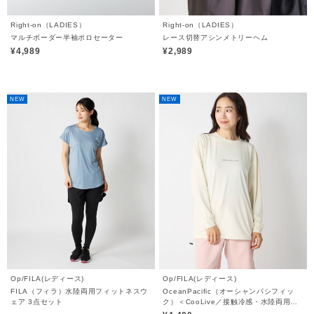
Right-on（LADIES）
Right-on（LADIES）
マルチボーダー半袖ポロセーター
レース切替アシンメトリーヘム
¥4,989
¥2,989
NEW
NEW
Op/FILA(レディース)
Op/FILA(レディース)
FILA（フィラ）水陸両用フィットネスウ
OceanPacific（オーシャンパシフィッ
ェア 3点セット
ク）＜CooLive／接触冷感・水陸両用＞
ロゴロンT