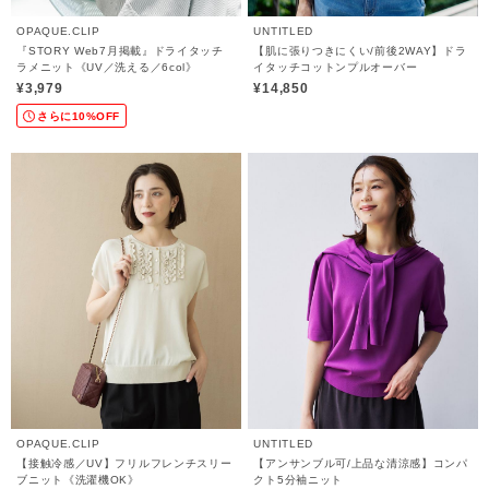
OPAQUE.CLIP
UNTITLED
『STORY Web7月掲載』ドライタッチ
【肌に張りつきにくい/前後2WAY】ドラ
ラメニット《UV／洗える／6col》
イタッチコットンプルオーバー
¥3,979
¥14,850
さらに10%OFF
OPAQUE.CLIP
UNTITLED
【接触冷感／UV】フリルフレンチスリー
【アンサンブル可/上品な清涼感】コンパ
ブニット《洗濯機OK》
クト5分袖ニット