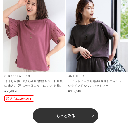
SHOO・LA・RUE
UNTITLED
【汗じみ防止/ひんやり/体型カバー】真夏
【セットアップ可/接触冷感】ヴィンテー
の味方。 汗じみが気になりにくい お袖レ
ジライクドルマンカットソー
ースフレアTシャツ
¥2,489
¥16,500
さらに10%OFF
もっとみる