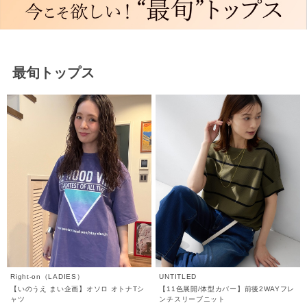
最旬トップス
Right-on（LADIES）
UNTITLED
【いのうえ まい企画】オソロ オトナTシ
【11色展開/体型カバー】前後2WAYフレ
ャツ
ンチスリーブニット