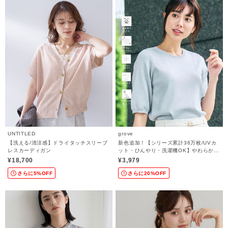
UNTITLED
grove
【洗える/清涼感】ドライタッチスリーブ
新色追加！【シリーズ累計36万枚/UVカ
レスカーディガン
ット・ひんやり・洗濯機OK】やわらかド
ライタッチ 五分袖ニット
¥18,700
¥3,979
さらに5%OFF
さらに20%OFF