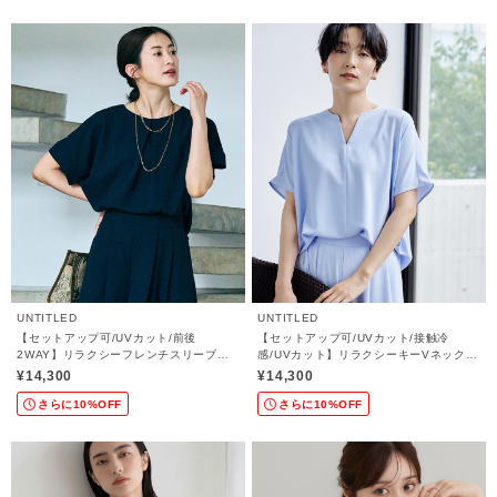
UNTITLED
UNTITLED
【セットアップ可/UVカット/前後
【セットアップ可/UVカット/接触冷
2WAY】リラクシーフレンチスリーブブ
感/UVカット】リラクシーキーVネックブ
ラウス
ラウス
¥14,300
¥14,300
さらに10%OFF
さらに10%OFF