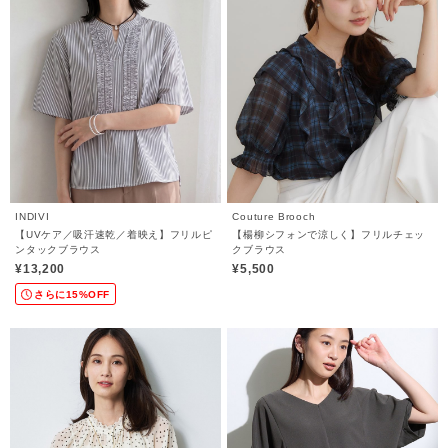
INDIVI
Couture Brooch
【UVケア／吸汗速乾／着映え】フリルピ
【楊柳シフォンで涼しく】フリルチェッ
ンタックブラウス
クブラウス
¥13,200
¥5,500
さらに15%OFF