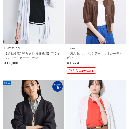
UNTITLED
grove
【接触冷感/UVカット/遮熱機能】フライ
【洗える】大人のシアーニットカーディ
スジャージカーディガン
ガン
¥11,000
¥3,979
さらに10%OFF
NEW