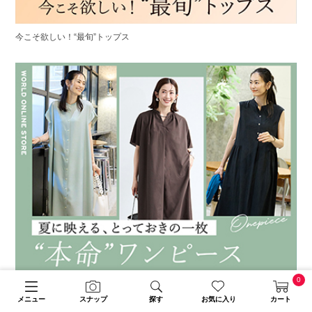
今こそ欲しい！“最旬”トップス
0
夏に映える、とっておきの一枚“本命”ワンピース
メニュー
スナップ
探す
お気に入り
カート