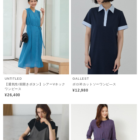
UNTITLED
GALLEST
【通気性/前開きボタン】シアーVネック
ポロ衿カットソーワンピ―ス
ワンピース
¥12,980
¥26,400