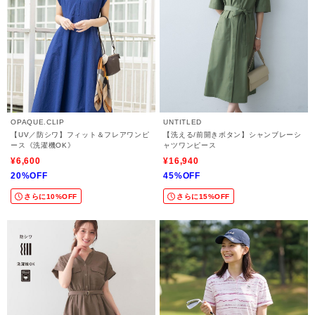
OPAQUE.CLIP
UNTITLED
【UV／防シワ】フィット＆フレアワンピ
【洗える/前開きボタン】シャンブレーシ
ース《洗濯機OK》
ャツワンピース
¥6,600
¥16,940
20%OFF
45%OFF
さらに10%OFF
さらに15%OFF