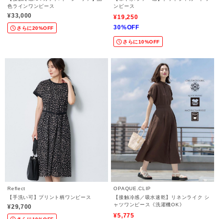
色ラインワンピース
ンピース
¥33,000
¥19,250
30%OFF
さらに20%OFF
さらに10%OFF
Reflect
OPAQUE.CLIP
【手洗い可】プリント柄ワンピース
【接触冷感／吸水速乾】リネンライク シ
ャツワンピース《洗濯機OK》
¥29,700
¥5,775