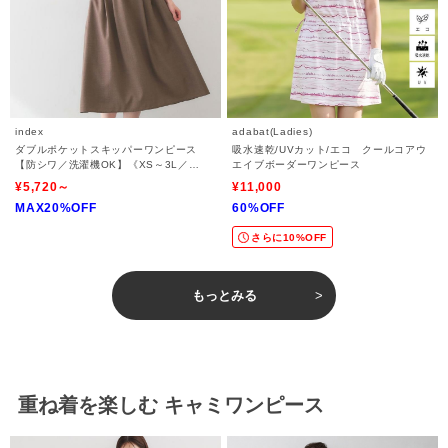
index
adabat(Ladies)
ダブルポケットスキッパーワンピース
吸水速乾/UVカット/エコ クールコアウ
【防シワ／洗濯機OK】《XS～3L／
エイブボーダーワンピース
6col》
¥5,720～
¥11,000
MAX20%OFF
60%OFF
さらに10%OFF
もっとみる
重ね着を楽しむ キャミワンピース