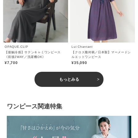
OPAQUE.CLIP
Lui Chantant
【接触冷感】サテンキャミワンピース
【クロス幾何柄／日本製】マーメードシ
《前後2WAY／洗濯機OK》
ルエットワンピース
¥7,700
¥35,090
もっとみる
ワンピース関連特集