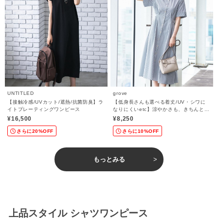
UNTITLED
grove
【接触冷感/UVカット/遮熱/抗菌防臭】ラ
【低身長さんも選べる着丈/UV・シワに
イトプレーティングワンピース
なりにくいetc】涼やかさも、きちんとも
叶うワンピース
¥16,500
¥8,250
さらに20%OFF
さらに10%OFF
もっとみる
上品スタイル シャツワンピース