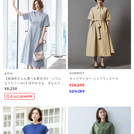
grove
AUBRIOT
【低身長さんも選べる着丈/UV・シワに
タイプライター シャツワンピース
なりにくいetc】涼やかさも、きちんとも
¥28,600
叶うワンピース
¥8,250
50%OFF
さらに10%OFF