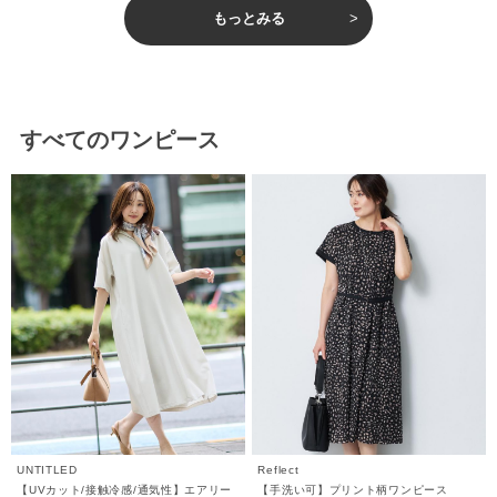
もっとみる
すべてのワンピース
UNTITLED
Reflect
【UVカット/接触冷感/通気性】エアリー
【手洗い可】プリント柄ワンピース