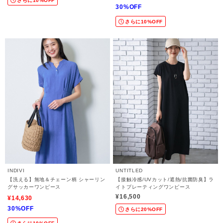
さらに10%OFF
30%OFF
さらに10%OFF
INDIVI
UNTITLED
【洗える】無地＆チェーン柄 シャーリン
【接触冷感/UVカット/遮熱/抗菌防臭】ラ
グサッカーワンピース
イトプレーティングワンピース
¥16,500
¥14,630
30%OFF
さらに20%OFF