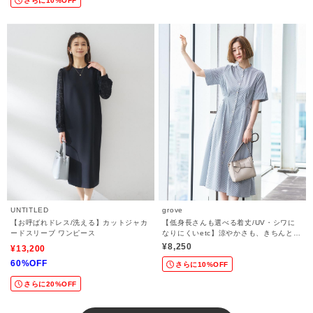
さらに10%OFF
UNTITLED
grove
【お呼ばれドレス/洗える】カットジャカ
【低身長さんも選べる着丈/UV・シワに
ードスリーブ ワンピース
なりにくいetc】涼やかさも、きちんとも
叶うワンピース
¥8,250
¥13,200
60%OFF
さらに10%OFF
さらに20%OFF