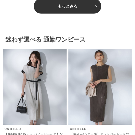
もっとみる
迷わず選べる 通勤ワンピース
UNTITLED
UNTITLED
【接触冷感/UVカット/イージーケア】配
【華やか/シアー感】ドットジャガードワ