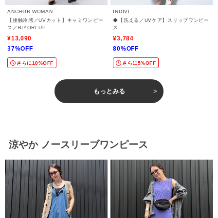
ANCHOR WOMAN
INDIVI
【接触冷感／UVカット】キャミワンピー
◆【洗える／UVケア】スリップワンピー
ス／BIYORI UP
ス
¥13,090
¥3,784
37%OFF
80%OFF
さらに10%OFF
さらに5%OFF
もっとみる
涼やか ノースリーブワンピース