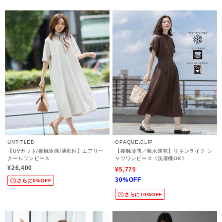
UNTITLED
OPAQUE.CLIP
【UVカット/接触冷感/通気性】エアリー
【接触冷感／吸水速乾】リネンライク シ
クールワンピース
ャツワンピース《洗濯機OK》
¥26,400
¥5,775
30%OFF
さらに5%OFF
さらに10%OFF