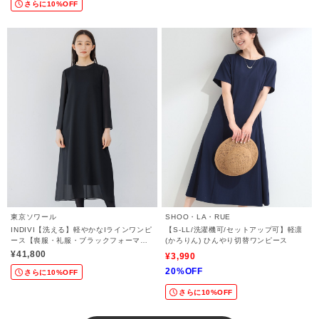
さらに10%OFF
東京ソワール
SHOO・LA・RUE
INDIVI【洗える】軽やかなIラインワンピ
【S-LL/洗濯機可/セットアップ可】軽凛
ース【喪服・礼服・ブラックフォーマ
(かろりん) ひんやり切替ワンピース
ル・学校行事・セレモニー 】
¥41,800
¥3,990
20%OFF
さらに10%OFF
さらに10%OFF