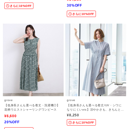
30%OFF
さらに10%OFF
さらに10%OFF
grove
grove
【低身長さんも選べる着丈・洗濯機◎】
【低身長さんも選べる着丈/UV・シワに
花柄ウエストシャーリングワンピース
なりにくいetc】涼やかさも、きちんとも
叶うワンピース
¥8,250
¥6,600
20%OFF
さらに10%OFF