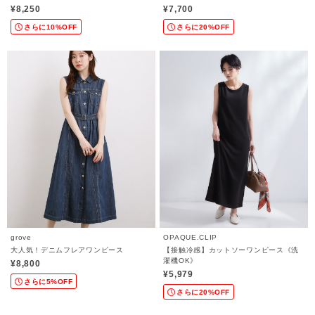
¥8,250
¥7,700
さらに10%OFF
さらに20%OFF
grove
OPAQUE.CLIP
大人気！デニムフレアワンピース
【接触冷感】カットソーワンピース《洗
濯機OK》
¥8,800
¥5,979
さらに5%OFF
さらに20%OFF