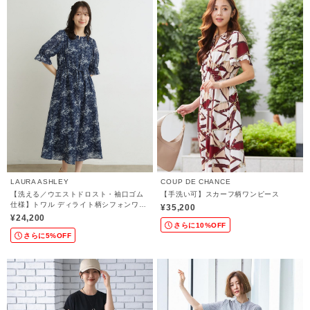
LAURA ASHLEY
COUP DE CHANCE
【洗える／ウエストドロスト・袖口ゴム
【手洗い可】スカーフ柄ワンピース
仕様】トワル ディライト柄シフォンワン
¥35,200
ピース
¥24,200
さらに10%OFF
さらに5%OFF