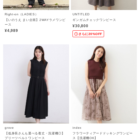
Right-on（LADIES）
UNTITLED
【いのうえ まい企画】2WAYラメワンピ
ギンガムチェックワンピース
ース
¥30,800
¥4,989
さらに20%OFF
grove
index
【低身長さんも選べる着丈・洗濯機◎】
フラワーティアードドッキングワンピー
プリーツベルトワンピース
ス【洗濯機OK】