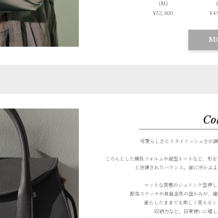
(M)
¥52,800
¥49
M
Co
可愛らしさとスタイリッシュさが調
ころんとした横長フォルムや縦型トートなど、形を
と洗練されたバランス。
宙に浮かぶよ
マットな質感のシュリンク型押し
配色ステッチや真鍮金具の温かみが、
細
垂らしたままでも美しく見えるシ
収納力など、日常使いに嬉し