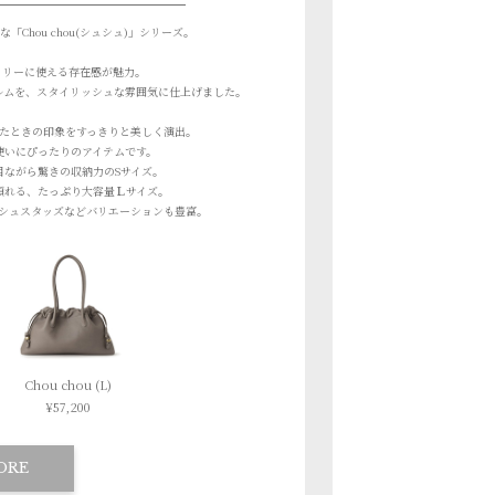
な
「Chou chou(シュシュ)」シリーズ。
イリーに使える存在感が魅力。
ルムを、
スタイリッシュな雰囲気に仕上げました。
たときの印象をすっきりと美しく演出。
使いにぴったりのアイテムです。
目ながら驚きの収納力のSサイズ。
頼れる、たっぷり大容量Ｌサイズ。
シュスタッズなどバリエーションも豊富。
Chou chou (L)
¥57,200
ORE