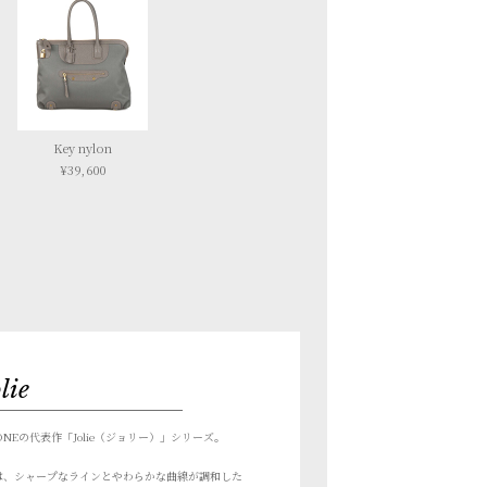
Key nylon
¥39,600
lie
ONEの代表作
「Jolie（ジョリー）」シリーズ。
は、シャープなラインと
やわらかな曲線が調和した