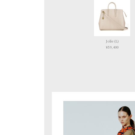
Jolie (L)
¥59,400