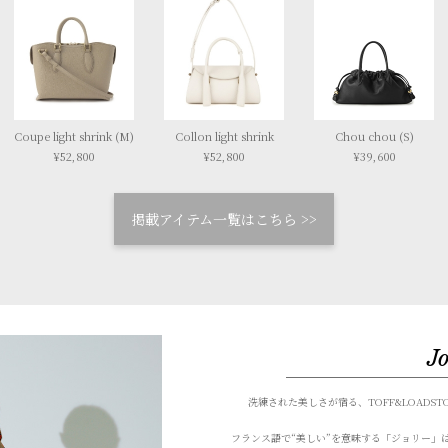
Coupe light shrink (M)
Collon light shrink
Chou chou (S)
¥52,800
¥52,800
¥39,600
掲載アイテム一覧はこちら >>
Jo
洗練された美しさが宿る、TOFF&LOADST
フランス語で“美しい”を意味する「ジョリー」