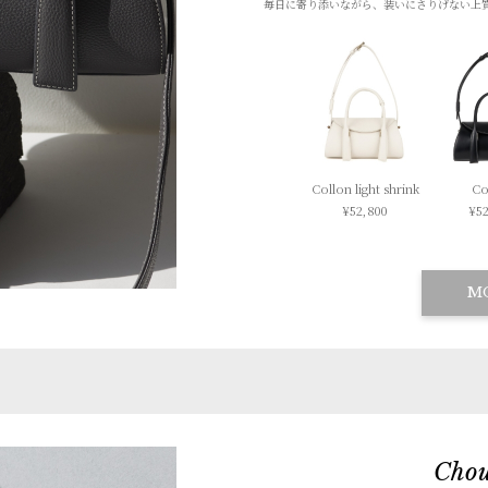
毎日に寄り添いながら、装いにさりげない上
Collon light shrink
Co
¥52,800
¥52
M
Chou