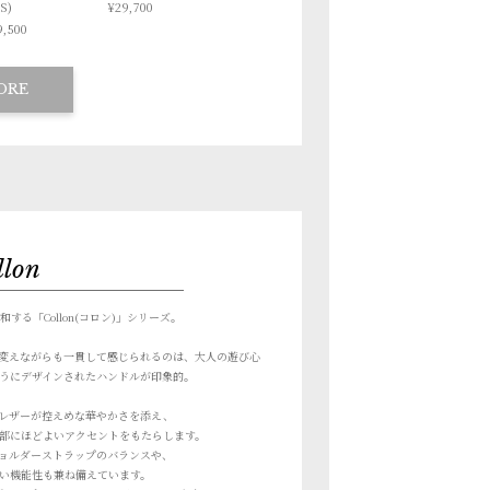
(S)
¥29,700
,500
ORE
llon
和する
「Collon(コロン)」シリーズ。
変えながらも
一貫して感じられるのは、大人の遊び心
うにデザインされたハンドルが印象的。
レザーが控えめな華やかさを添え、
部にほどよいアクセントをもたらします。
ョルダーストラップのバランスや、
い機能性も兼ね備えています。