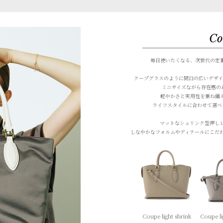
Co
毎日使いたくなる、次世代の定番
クープグラスのように間口の広いデザイ
ミニサイズながら存在感の
軽やかさと実用性を兼ね備
ライフスタイルに合わせて選べ
マットなシュリンク型押し
しなやかなフォルムやディテールにこだ
Coupe light shrink
Coupe li