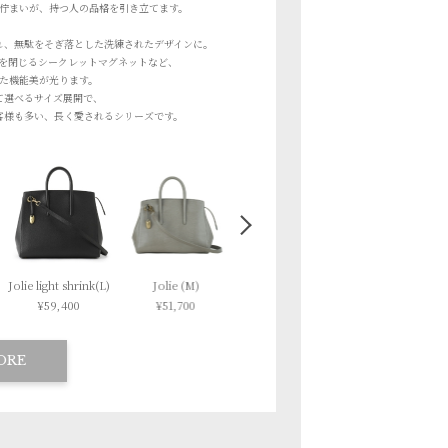
佇まいが、持つ人の品格を引き立てます。
れ、
無駄をそぎ落とした洗練されたデザインに。
を閉じるシークレットマグネットなど、
た機能美が光ります。
て選べるサイズ展開で、
客様も多い、長く愛されるシリーズです。
Jolie (M)
Jolie (S)
Jolie (L)
Jolie light shri
¥51,700
¥42,900
¥59,400
¥51,700
ORE