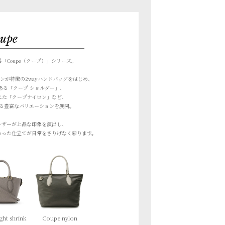
upe
「Coupe（クープ）」シリーズ。
ンが特徴の2wayハンドバッグを
はじめ、
ある「クープ ショルダー」、
えた「クープナイロン」など、
る豊富なバリエーションを展開。
レザーが上品な印象を演出し、
わった仕立てが
日常をさりげなく彩ります。
ght shrink
Coupe nylon