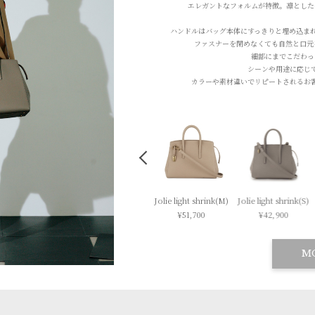
エレガントなフォルムが特徴。
凛とした
ハンドルはバッグ本体にすっきりと埋め込ま
ファスナーを閉めなくても
自然と口元
細部にまでこだわっ
シーンや用途に応じ
カラーや素材違いで
リピートされるお
Jolie (L)
Jolie light shrink(M)
Jolie light shrink(S)
Jolie light shrink(L)
¥59,400
¥51,700
¥42,900
¥59,400
M