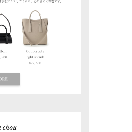
質さをプラスしてくれる、
心ときめく存在です。
llon
Collon tote
,800
light shrink
¥72,600
ORE
 chou