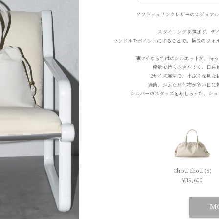
ソフトシュリンクレザーのカジュアル
スタイリングを選ばず、デ
ハンドルをポイントにすることで、横長のフォ
薄マチならではのシルエットが、
持っ
軽量で持ち歩きやすく、日常
2サイズ展開で、小ぶりな見た
通勤、ジムなど荷物が多い日に
シルバーのスタッズをあしらった、
シュ
Chou chou (S)
¥39,600
M