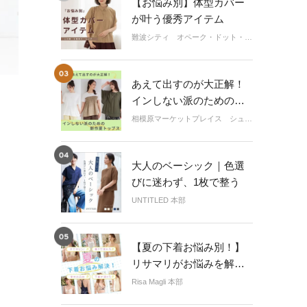
【お悩み別】体型カバー
が叶う優秀アイテム
難波シティ オペーク・ドット・クリップ
あえて出すのが大正解！
インしない派のための新
作夏トップス
相模原マーケットプレイス シューラルー
大人のベーシック｜色選
びに迷わず、1枚で整う
UNTITLED 本部
【夏の下着お悩み別！】
リサマリがお悩みを解消
できるアイテムをご提案
Risa Magli 本部
♡