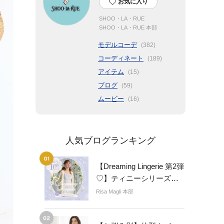
お気に入り
SHOO・LA・RUE
SHOO・LA・RUE 本部
モデルコーデ
(382)
コーディネート
(189)
アイテム
(15)
ブログ
(59)
ムービー
(16)
人気ブログランキング
【Dreaming Lingerie 第2弾
♡】ティニーシリーズ３
点以上ご購入で
Risa Magli 本部
10％OFF！