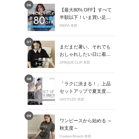
【最大80% OFF】すべて
半額以下！いま買い足す
べきキレイ服
INDIVI 本部
まだまだ暑い、それでも
おしゃれしたい日に着
る、一枚映えトップス
OPAQUE.CLIP 本部
「ラクに決まる！」上品
セットアップで夏支度を
始める
UNTITLED 本部
ワンピースから始める ～
秋支度～
Couture Brooch 本部