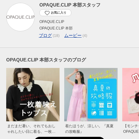
OPAQUE.CLIP 本部スタッフ
お気に入り
OPAQUE.CLIP
OPAQUE.CLIP 本部
ブログ
ムービー
(18)
(4)
OPAQUE.CLIP 本部スタッフのブログ
まだまだ暑い、それでもおし
着たほうが、涼しい。『真夏
【モンチ
ゃれしたい日に着る、一枚映
の攻略服』
OPAQU
えトップス
ョンアイテ