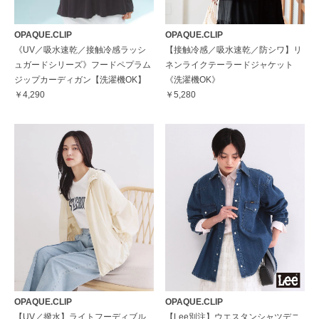
OPAQUE.CLIP
OPAQUE.CLIP
《UV／吸水速乾／接触冷感ラッシ
【接触冷感／吸水速乾／防シワ】リ
ュガードシリーズ》フードペプラム
ネンライクテーラードジャケット
ジップカーディガン【洗濯機OK】
《洗濯機OK》
￥4,290
￥5,280
OPAQUE.CLIP
OPAQUE.CLIP
【UV／撥水】ライトフーディブル
【Lee別注】ウエスタンシャツデニ