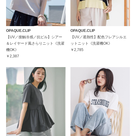
OPAQUE.CLIP
OPAQUE.CLIP
【UV／接触冷感／抗ピル】シアー
【UV／遮熱性】配色フレアシルエ
＆レイヤード風さらりニット《洗濯
ットニット《洗濯機OK》
機OK》
￥2,785
￥2,387