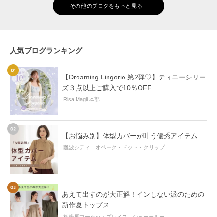
売♪
その他のブログをもっと見る
人気ブログランキング
【Dreaming Lingerie 第2弾♡】ティニーシリー
ズ３点以上ご購入で10％OFF！
Risa Magli 本部
【お悩み別】体型カバーが叶う優秀アイテム
難波シティ オペーク・ドット・クリップ
あえて出すのが大正解！インしない派のための
新作夏トップス
相模原マーケットプレイス シューラルー