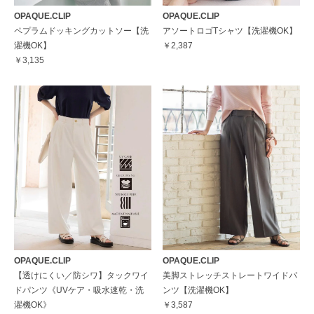
OPAQUE.CLIP
OPAQUE.CLIP
ペプラムドッキングカットソー【洗
アソートロゴTシャツ【洗濯機OK】
濯機OK】
￥2,387
￥3,135
OPAQUE.CLIP
OPAQUE.CLIP
【透けにくい／防シワ】タックワイ
美脚ストレッチストレートワイドパ
ドパンツ《UVケア・吸水速乾・洗
ンツ【洗濯機OK】
濯機OK》
￥3,587