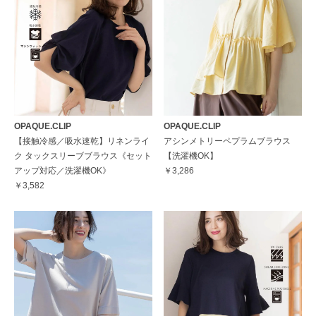
OPAQUE.CLIP
OPAQUE.CLIP
【接触冷感／吸水速乾】リネンライ
アシンメトリーペプラムブラウス
ク タックスリーブブラウス《セット
【洗濯機OK】
アップ対応／洗濯機OK》
￥3,286
￥3,582