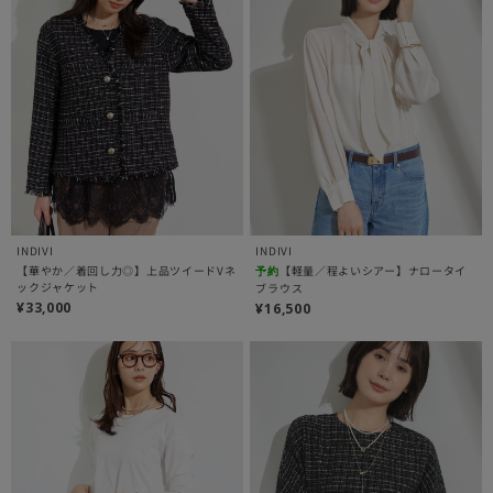
INDIVI
INDIVI
【華やか／着回し力◎】上品ツイードVネ
【軽量／程よいシアー】ナロータイ
予約
ックジャケット
ブラウス
¥33,000
¥16,500