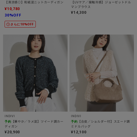
【清涼感◎】和紙混ニットカーディガン
【UVケア／接触冷感】ジョーゼットドル
マンブラウス
¥10,780
¥14,300
30%OFF
さらに10%OFF
INDIVI
INDIVI
【華やか／ラメ混】ツイード調カー
【合皮／ショルダー付】スエード調
予約
予約
ディガン
ミドルバッグ
¥20,900
¥12,100