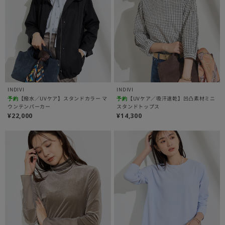
INDIVI
INDIVI
【撥水／UVケア】スタンドカラー マ
【UVケア／吸汗速乾】凹凸素材ミニ
予約
予約
ウンテンパーカー
スタンドトップス
¥22,000
¥14,300