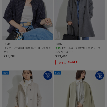
INDIVI
INDIVI
【シアー／7分袖】体型カバーゆったりシ
【ウール混／2WAY衿】エアリーウー
予約
ャツ
ルリバーコート
¥18,700
¥59,400
さらに10%OFF
NEW
NEW