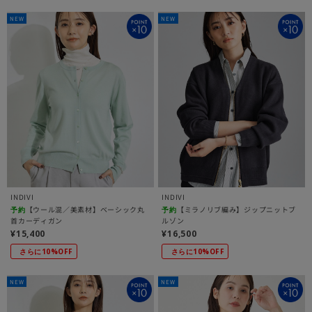
NEW
NEW
INDIVI
INDIVI
【ウール混／美素材】ベーシック丸
【ミラノリブ編み】ジップニットブ
予約
予約
首カーディガン
ルゾン
¥15,400
¥16,500
さらに10%OFF
さらに10%OFF
NEW
NEW