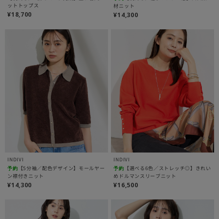
ットトップス
材ニット
¥18,700
¥14,300
INDIVI
INDIVI
【5分袖／配色デザイン】モールヤー
【選べる6色／ストレッチ◎】きれい
予約
予約
ン襟付きニット
めドルマンスリーブニット
¥14,300
¥16,500