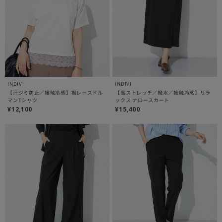
INDIVI
INDIVI
【汗ジミ防止／接触冷感】裾レースドル
【高ストレッチ／撥水／接触冷感】リラ
マンTシャツ
ックス ナロースカート
¥12,100
¥15,400