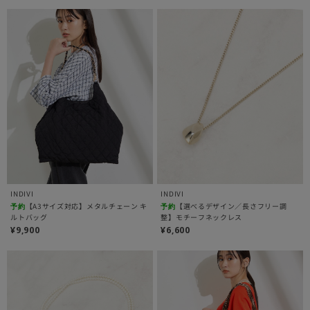
INDIVI
INDIVI
【A3サイズ対応】メタルチェーン キ
【選べるデザイン／長さフリー調
予約
予約
ルトバッグ
整】モチーフネックレス
¥9,900
¥6,600