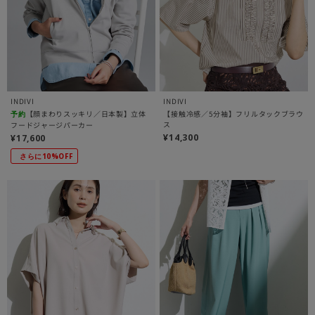
INDIVI
INDIVI
【顔まわりスッキリ／日本製】立体
【接触冷感／5分袖】フリルタックブラウ
予約
ス
フードジャージパーカー
¥14,300
¥17,600
さらに10%OFF