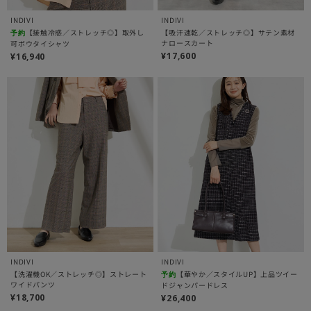
INDIVI
INDIVI
【接触冷感／ストレッチ◎】取外し
【吸汗速乾／ストレッチ◎】サテン素材
予約
ナロースカート
可ボウタイシャツ
¥17,600
¥16,940
INDIVI
INDIVI
【洗濯機OK／ストレッチ◎】ストレート
【華やか／スタイルUP】上品ツイー
予約
ワイドパンツ
ドジャンパードレス
¥18,700
¥26,400