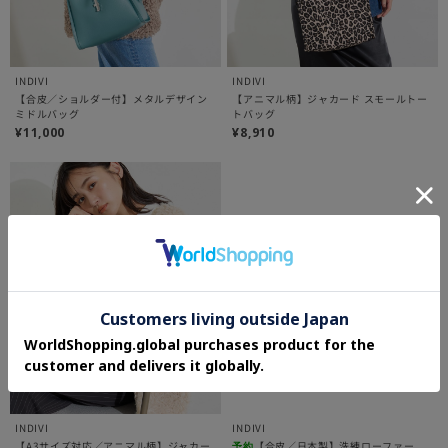
INDIVI
INDIVI
【合皮／ショルダー付】メタルデザイン
【アニマル柄】ジャカード スモールトー
ミドルバッグ
トバッグ
¥11,000
¥8,910
INDIVI
INDIVI
【A3サイズ対応／アニマル柄】ジャカー
【合皮／日本製】洗練ローファー
予約