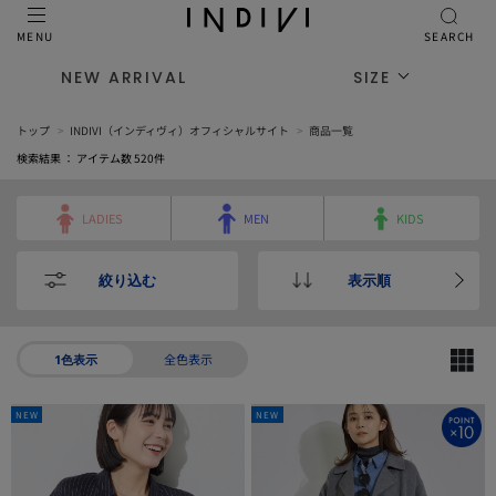
MENU
SEARCH
NEW ARRIVAL
SIZE
トップ
INDIVI（インディヴィ）オフィシャルサイト
商品一覧
検索結果 ： アイテム数
520
件
LADIES
MEN
KIDS
絞り込む
表示順
全色表示
1色表示
NEW
NEW