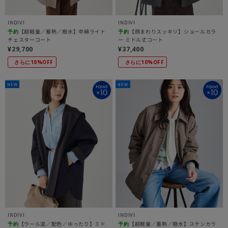
INDIVI
INDIVI
【超軽量／蓄熱／撥水】中綿ライト
【顔まわりスッキリ】ショールカラ
予約
予約
チェスターコート
ー ミドル丈コート
¥29,700
¥37,400
さらに10%OFF
さらに10%OFF
NEW
NEW
INDIVI
INDIVI
【ウール混／配色／ゆったり】ミド
【超軽量／蓄熱／撥水】ステンカラ
予約
予約