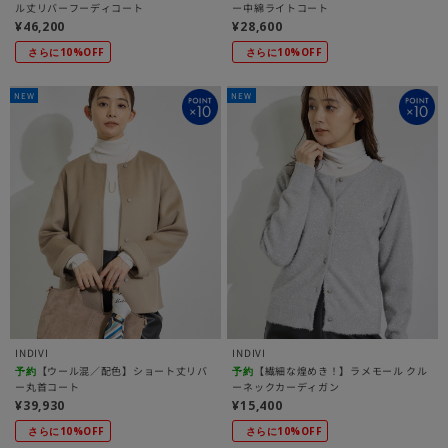
ル丈リバーフーディコート
ー中綿ライトコート
¥46,200
¥28,600
さらに10%OFF
さらに10%OFF
NEW
NEW
INDIVI
INDIVI
【ウール混／配色】ショート丈リバ
【繊細な煌めき！】ラメモール クル
予約
予約
ー丸首コート
ーネックカーディガン
¥39,930
¥15,400
さらに10%OFF
さらに10%OFF