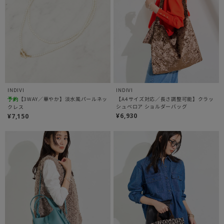
INDIVI
INDIVI
【3WAY／華やか】淡水風パールネッ
【A4サイズ対応／長さ調整可能】クラッ
予約
シュベロア ショルダーバッグ
クレス
¥6,930
¥7,150