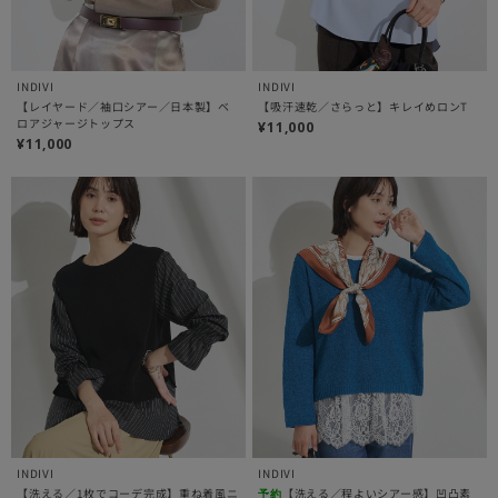
INDIVI
INDIVI
【レイヤード／袖口シアー／日本製】ベ
【吸汗速乾／さらっと】キレイめロンT
ロアジャージトップス
¥11,000
¥11,000
INDIVI
INDIVI
【洗える／1枚でコーデ完成】重ね着風ニ
【洗える／程よいシアー感】凹凸素
予約