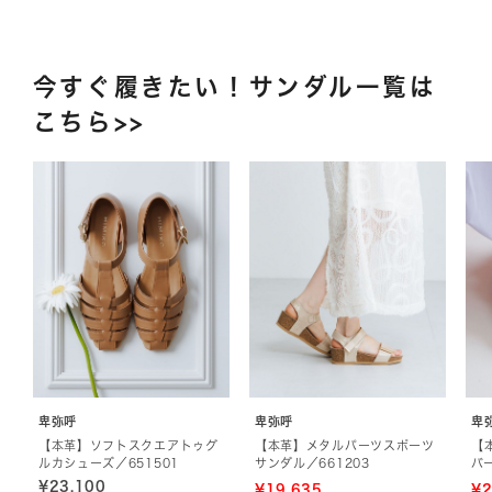
今すぐ履きたい！サンダル一覧は
こちら>>
卑弥呼
卑弥呼
卑
【本革】ソフトスクエアトゥグ
【本革】メタルパーツスポーツ
【
ルカシューズ／651501
サンダル／661203
バ
¥23,100
¥19,635
¥2