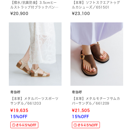
【撥水/抗菌防臭】3.5cmヒー
【本革】ソフトスクエアトゥグ
ルストラップ付ブラックパンプ
ルカシューズ／651501
ス／600005
¥20,900
¥23,100
卑弥呼
卑弥呼
【本革】メタルパーツスポーツ
【本革】メタルモチーフサムカ
サンダル／661203
バーサンダル／661209
¥19,635
¥21,505
15%OFF
15%OFF
さらに5%OFF
さらに5%OFF