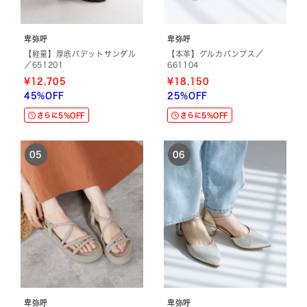
卑弥呼
卑弥呼
【軽量】厚底パデットサンダル
【本革】グルカパンプス／
／651201
661104
¥12,705
¥18,150
45%OFF
25%OFF
さらに5%OFF
さらに5%OFF
卑弥呼
卑弥呼