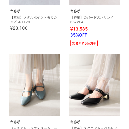
卑弥呼
卑弥呼
【本革】メタルポイントモカシ
【軽量】カバードスポサン／
ン／661129
657204
¥23,100
¥13,585
35%OFF
さらに5%OFF
卑弥呼
卑弥呼
バックストラップメリージェー
【本革】スクエアトゥベルトミ