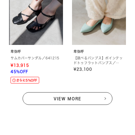
卑弥呼
卑弥呼
サムカバーサンダル／641215
【跳べるパンプス】ポインテッ
ドトゥフラットパンプス／
¥13,915
663105
¥23,100
45%OFF
さらに5%OFF
VIEW MORE