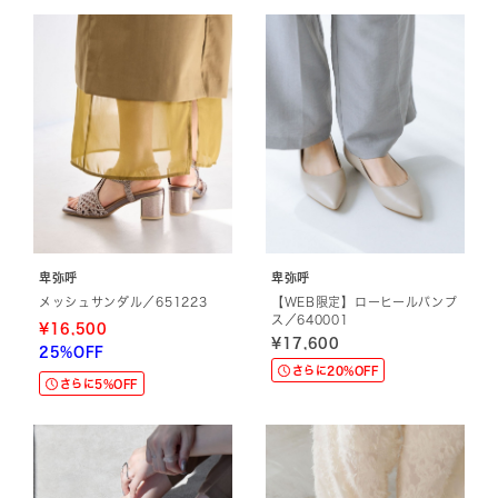
卑弥呼
卑弥呼
メッシュサンダル／651223
【WEB限定】ローヒールパンプ
ス／640001
¥16,500
¥17,600
25%OFF
さらに20%OFF
さらに5%OFF