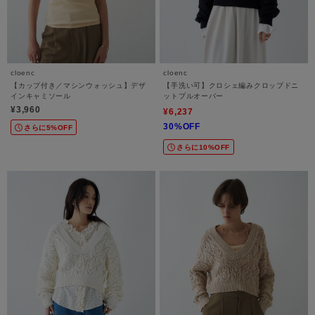
cloenc
cloenc
【カップ付き／マシンウォッシュ】デザ
【手洗い可】クロシェ編みクロップドニ
インキャミソール
ットプルオーバー
¥3,960
¥6,237
30%OFF
さらに5%OFF
さらに10%OFF