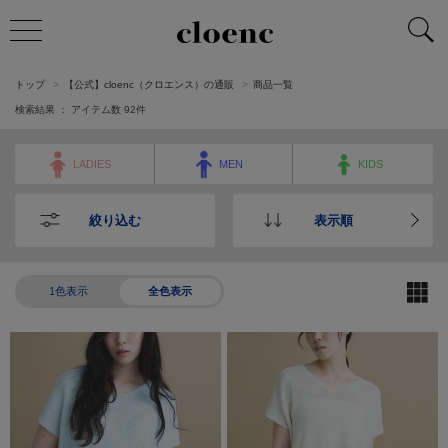
トップ
【公式】cloenc（クロエンス）の通販
商品一覧
検索結果 ： アイテム数
92
件
LADIES
MEN
KIDS
絞り込む
表示順
1色表示
全色表示