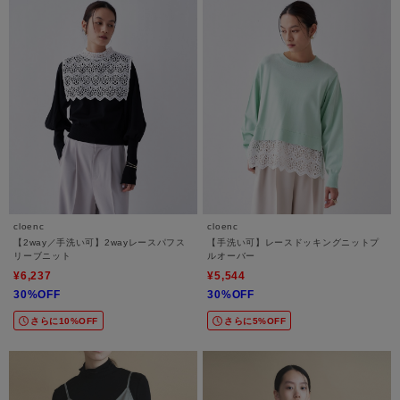
cloenc
cloenc
【2way／手洗い可】2wayレースパフス
【手洗い可】レースドッキングニットプ
リーブニット
ルオーバー
¥6,237
¥5,544
30%OFF
30%OFF
さらに10%OFF
さらに5%OFF