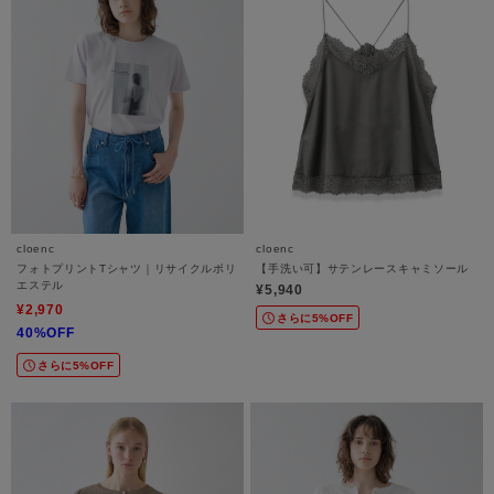
cloenc
cloenc
フォトプリントTシャツ｜リサイクルポリ
【手洗い可】サテンレースキャミソール
エステル
¥5,940
¥2,970
さらに5%OFF
40%OFF
さらに5%OFF