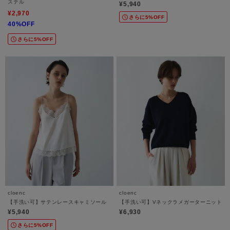
ステル
¥5,940
¥2,970
さらに5%OFF
40%OFF
さらに5%OFF
cloenc
cloenc
【手洗い可】サテンレースキャミソール
【手洗い可】Vネックラメガーターニット
¥5,940
¥6,930
さらに5%OFF