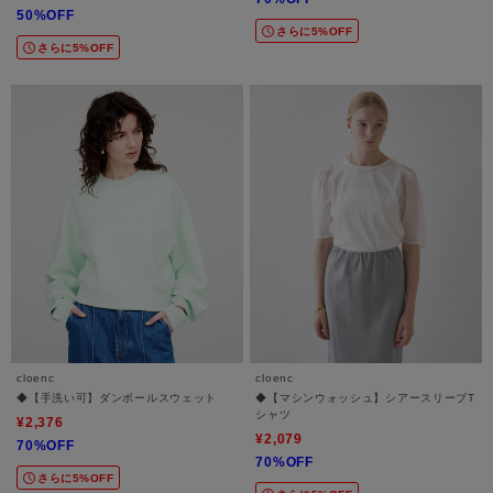
50%OFF
さらに5%OFF
さらに5%OFF
cloenc
cloenc
◆【手洗い可】ダンボールスウェット
◆【マシンウォッシュ】シアースリーブT
シャツ
¥2,376
¥2,079
70%OFF
70%OFF
さらに5%OFF