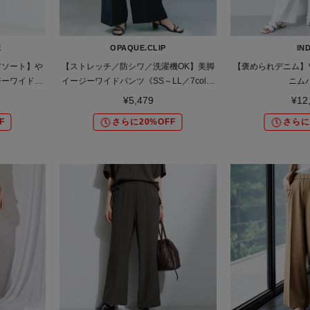
E
OPAQUE.CLIP
IND
アソート】や
【ストレッチ／防シワ／洗濯機OK】美脚
【褒められデニム】
ジーワイドパ
イージーワイドパンツ《SS～LL／7col／
ニム
セットアップ可／丈が選べる》
¥5,479
¥12
F
さらに20%OFF
さらに