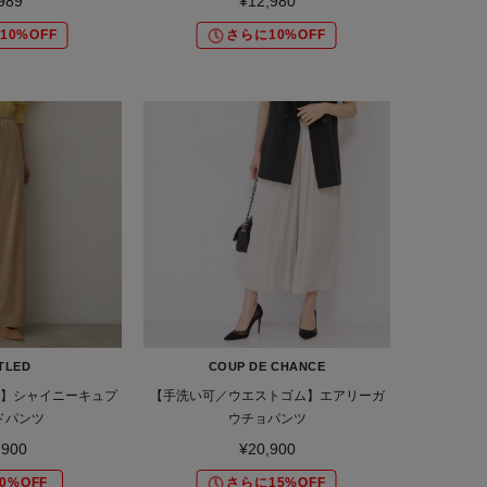
989
¥12,980
10%OFF
さらに10%OFF
TLED
COUP DE CHANCE
】シャイニーキュプ
【手洗い可／ウエストゴム】エアリーガ
ドパンツ
ウチョパンツ
,900
¥20,900
0%OFF
さらに15%OFF