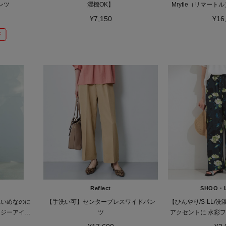
ンツ
濯機OK】
Mrytle（リマー
¥7,150
¥16
F
Reflect
SHOO・
れいめなのに
【手洗い可】センタープレスワイドパン
【ひんやり/S-LL/
ージーアイロ
ツ
アクセントに 水彩
K》
ジーワイ