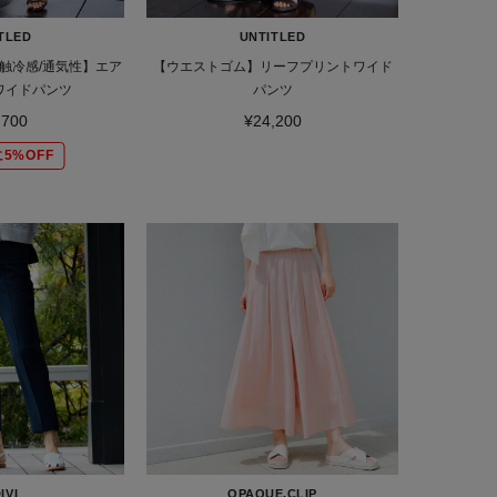
TLED
UNTITLED
触冷感/通気性】エア
【ウエストゴム】リーフプリントワイド
ワイドパンツ
パンツ
,700
¥24,200
5%OFF
IVI
OPAQUE.CLIP