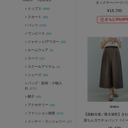
タックテーパードパ
トップス
(368)
¥18,700
スカート
(49)
さらに5%OF
パンツ
(145)
ワンピース
(69)
ジャケット/アウター
(38)
ルームウェア
(3)
スーツ
(16)
スクールアイテム
(1)
シューズ
(56)
バッグ・財布・小物入
れ
(272)
帽子
(45)
アクセサリー
(38)
index
ファッション雑貨
(133)
【接触冷感／吸水速乾】き
楽ちんガウチョパンツ《イ
インナー・ランジェリー
(17)
ン／防シワ／洗濯機O