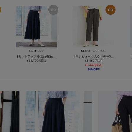
UNTITLED
SHOO・LA・RUE
【セットアップ可/遮熱/接触冷感/UVカット】リラクシーガウチョパンツ
【高レビュー/ひんやり/UV/SS-3L/セットアップ可】さらさらぷるん イージーテーパードパンツ
¥18,700(税込)
¥3,489(税込)
¥2,442(税込)
30%OFF