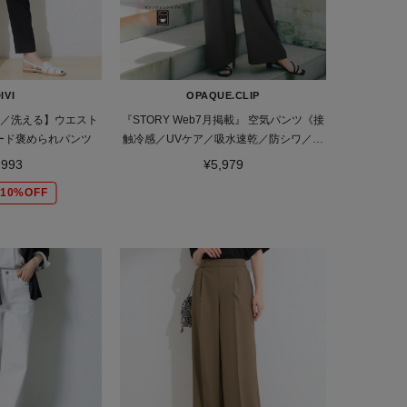
IVI
OPAQUE.CLIP
！／洗える】ウエスト
『STORY Web7月掲載』 空気パンツ《接
ード褒められパンツ
触冷感／UVケア／吸水速乾／防シワ／洗
濯機OK》
,993
¥5,979
10%OFF