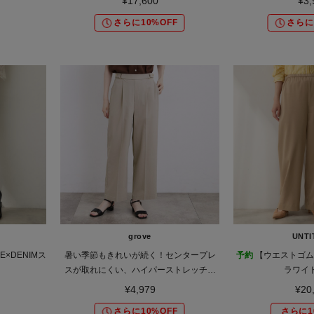
¥17,600
¥3,
さらに10%OFF
さらに
grove
UNTI
×DENIMス
暑い季節もきれいが続く！センタープレ
予約
【ウエストゴム
スが取れにくい、ハイパーストレッチワ
ラワイ
イドパンツ
¥4,979
¥20
さらに10%OFF
さらに1