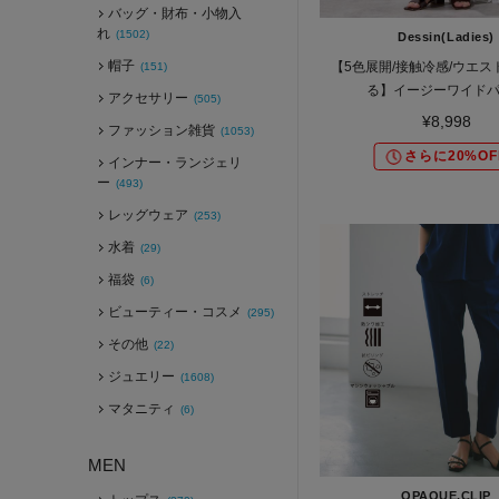
バッグ・財布・小物入
れ
(1502)
Dessin(Ladies)
帽子
【5色展開/接触冷感/ウエス
(151)
る】イージーワイド
アクセサリー
(505)
¥8,998
ファッション雑貨
(1053)
さらに20%OF
インナー・ランジェリ
ー
(493)
レッグウェア
(253)
水着
(29)
福袋
(6)
ビューティー・コスメ
(295)
その他
(22)
ジュエリー
(1608)
マタニティ
(6)
MEN
OPAQUE.CLIP