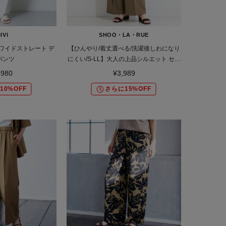
IVI
SHOO・LA・RUE
ワイドストレート デ
【ひんやり/着丈選べる/洗濯後しわになり
パンツ
にくい/S-LL】大人の上品シルエット セン
タープレスタックワイドパンツ
,980
¥3,989
10%OFF
さらに15%OFF