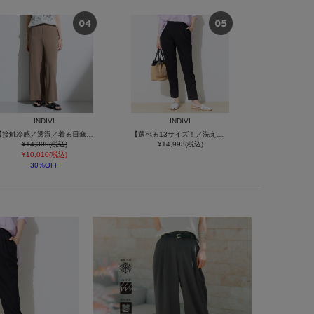
INDIVI
INDIVI
【接触冷感／透湿／着る日傘】イージーワイドパンツ
【選べる13サイズ！／洗える】ウエストゴムタックテーパード褒められパンツ
¥14,300(税込)
¥14,993(税込)
¥10,010(税込)
30%OFF