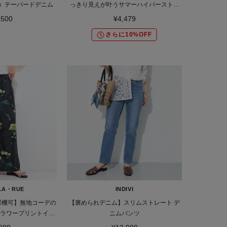
トル）テーパードデニム
っきり見えが叶うサマーハイパーストレ
ッチ テーパードパンツ
,500
¥4,479
さらに10%OFF
LA・RUE
INDIVI
洗濯機可】無地コーデの
【褒められデニム】スリムストレート デ
フラワープリントイー
ニムパンツ
ドパンツ