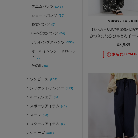
デニムパンツ
(147)
ショートパンツ
(19)
SHOO・LA・RU
膝丈パンツ
(5)
【ひんやり/UV/洗濯機可/柄
6～9分丈パンツ
(50)
みつきになる ひやとろイー
フルレングスパンツ
ンツ
(350)
¥3,989
オールインワン・サロペッ
さらに10%OF
ト
(8)
その他
(6)
ワンピース
(254)
ジャケット/アウター
(313)
ルームウェア
(34)
スポーツアイテム
(44)
スーツ
(54)
スクールアイテム
(2)
シューズ
(401)