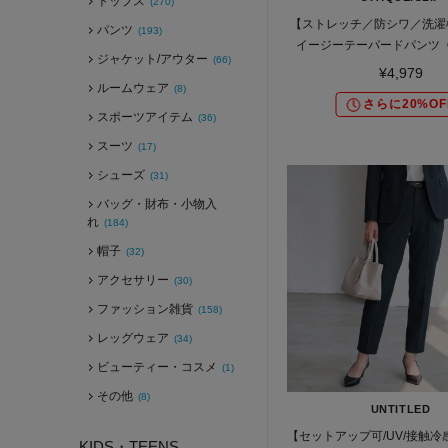
トップス
(270)
【ストレッチ／防シワ／洗濯
パンツ
(193)
イージーテーパードパンツ《
ジャケット/アウター
(66)
5col／セットアップ可／
¥4,979
ルームウェア
(8)
さらに20%OF
スポーツアイテム
(36)
スーツ
(17)
シューズ
(31)
バッグ・財布・小物入
れ
(184)
帽子
(32)
アクセサリー
(30)
ファッション雑貨
(158)
レッグウェア
(34)
ビューティー・コスメ
(1)
その他
(8)
UNTITLED
【セットアップ可/UV/接触
KIDS・TEENS