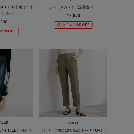
SETUP可】着る日傘
シアースカンツ【洗濯機OK】
ドパンツ
¥5,979
,200
さらに10%OFF
20%OFF
TLED
grove
×UNTITLED】別注 R
【シリーズ累計13万枚/ひんやり・UV】す