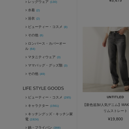
¥5,479
レッグウェア
(130)
水着
(2)
浴衣
(2)
ビューティー・コスメ
(8)
その他
(6)
ロンパース・カバーオー
ル
(64)
マタニティウェア
(3)
ママバッグ・グッズ類
(3)
その他
(49)
LIFE STYLE GOODS
ビューティー・コスメ
UNTITLED
(295)
【新色追加/人気デニム】MAKE
キャラクター
(1561)
リムストレート
キッチングッズ・キッチン家
¥19,800
電
(1924)
鍋・フライパン
(366)