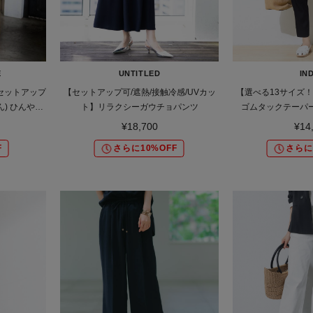
E
UNTITLED
IND
/セットアップ
【セットアップ可/遮熱/接触冷感/UVカッ
【選べる13サイズ
) ひんやり
ト】リラクシーガウチョパンツ
ゴムタックテーパ
ンツ
¥18,700
¥14
F
さらに10%OFF
さらに