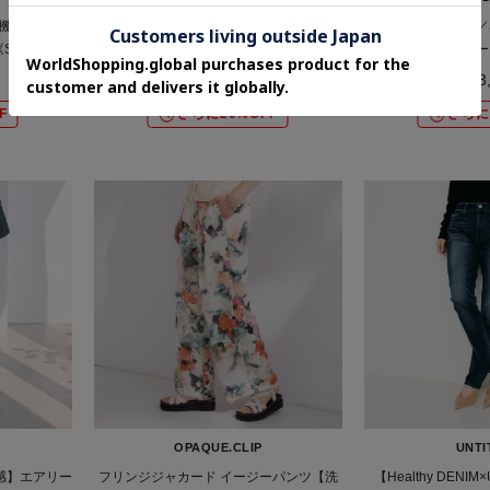
機OK】美脚
【洗える／UVケア／SETUP可】着る日傘
【洗える／UVケア／
SS～LL／
ワイドパンツ
テーパー
丈が選べる》
¥13,970
¥13
F
さらに20%OFF
さらに
OPAQUE.CLIP
UNTI
冷感】エアリー
フリンジジャカード イージーパンツ【洗
【Healthy DENIM