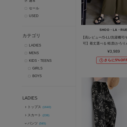
通常
セール
USED
SHOO・LA・RU
カテゴリ
【高レビュー/S-LL/洗濯機可
可】着丈選べる 軽凛(かろりん
LADIES
フラップイージーパ
¥3,989
MENS
さらに5%OF
KIDS・TEENS
GIRLS
BOYS
LADIES
トップス
(1640)
スカート
(238)
パンツ
(585)