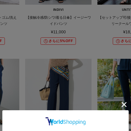
INDIVI
UNTI
トゴム/洗え
【接触冷感/防シワ/着る日傘】イージーワ
【セットアップ可/接
パンツ
イドパンツ
リークール
¥11,000
¥18
F
さらに5%OFF
さらに
INDIVI
IND