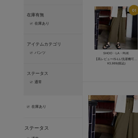
在庫有無
在庫あり
アイテムカテゴリ
パンツ
SHOO・LA・RUE
【高レビュー/S-LL/洗濯機可/セットアップ可】着丈選べる 軽凛(かろりん) ひんやりフラップイージーパンツ
¥3,989(税込)
ステータス
通常
在庫あり
ステータス