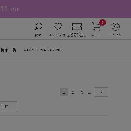
0
クーポン
探す
お気に入り
カート
ログイン
キャンペーン
特集一覧
WORLD MAGAZINE
1
2
3
...
NEXT
60件