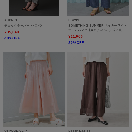
AUBRIOT
EDWIN
チェックテーパードパンツ
SOMETHING SUMMER ベイカーワイド
デニムパンツ【夏用／COOL／涼／抗菌
¥35,640
／防臭／制菌】
¥11,000
40%OFF
20%OFF
OPAQUE.CLIP
Dessin(Ladies)