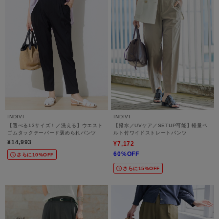
INDIVI
INDIVI
【選べる13サイズ！／洗える】ウエスト
【撥水／UVケア／SETUP可能】軽量ベ
ゴムタックテーパード褒められパンツ
ルト付ワイドストレートパンツ
¥14,993
¥7,172
60%OFF
さらに10%OFF
さらに15%OFF