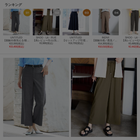
ランキング
UNTITLED
SHOO・LA・RUE
UNTITLED
INDIVI
SHOO・LA・
【接触冷感/洗える/後ろウエストゴム】オックスワイドパンツ
【高レビュー/S-LL/洗濯機可/セットアップ可】着丈選べる 軽凛(かろりん) ひんやりフラップイージーパンツ
【セットアップ可/遮熱/接触冷感/UVカット】リラクシーガウチョパンツ
【接触冷感／透湿／着る日傘】イージーワイドパンツ
¥3,989(税込)
¥18,700(税込)
¥22,000(税込)
¥14,300(税込)
¥3,489(税
¥15,400(税込)
¥10,010(税込)
¥2,442(税