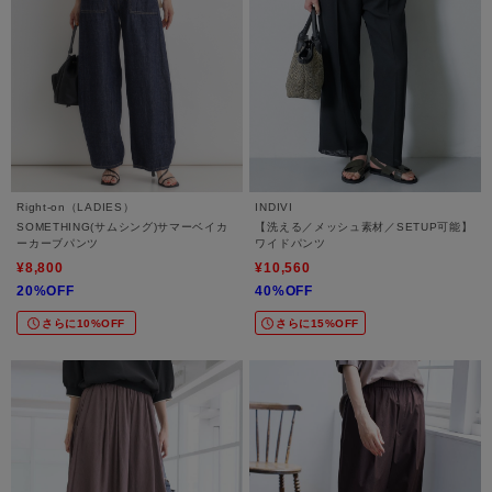
Right-on（LADIES）
INDIVI
SOMETHING(サムシング)サマーベイカ
【洗える／メッシュ素材／SETUP可能】
ーカーブパンツ
ワイドパンツ
¥8,800
¥10,560
20%OFF
40%OFF
さらに10%OFF
さらに15%OFF