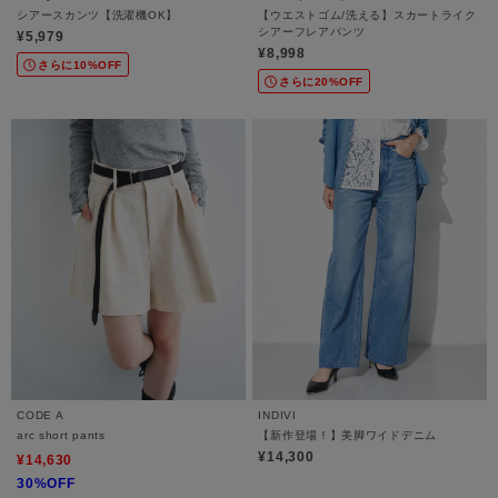
シアースカンツ【洗濯機OK】
【ウエストゴム/洗える】スカートライク
シアーフレアパンツ
¥5,979
¥8,998
さらに10%OFF
さらに20%OFF
CODE A
INDIVI
arc short pants
【新作登場！】美脚ワイドデニム
¥14,300
¥14,630
30%OFF