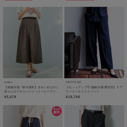
index
UNTITLED
【接触冷感／吸水速乾】きれいめなのに
【セットアップ可/接触冷感/通気性】エア
楽ちんガウチョパンツ《イージーアイロ
リークールワイドパンツ
ン／防シワ／洗濯機OK》
¥5,479
¥18,700