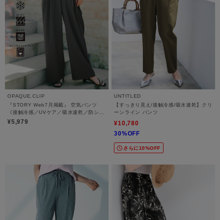
OPAQUE.CLIP
UNTITLED
『STORY Web7月掲載』 空気パンツ
【すっきり見え/接触冷感/吸水速乾】クリ
《接触冷感／UVケア／吸水速乾／防シワ
ーンライン パンツ
／洗濯機OK》
¥5,979
¥10,780
30%OFF
さらに10%OFF