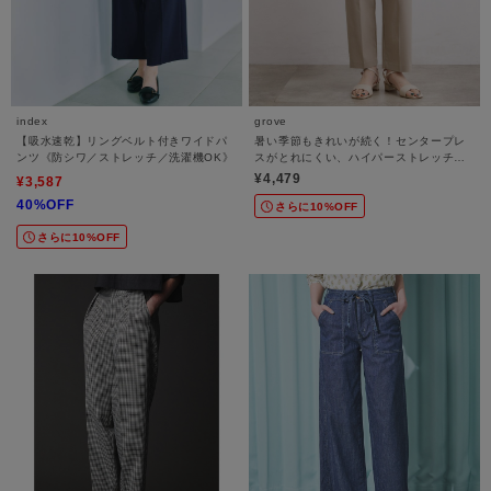
index
grove
【吸水速乾】リングベルト付きワイドパ
暑い季節もきれいが続く！センタープレ
ンツ《防シワ／ストレッチ／洗濯機OK》
スがとれにくい、ハイパーストレッチテ
ーパードパンツ
¥4,479
¥3,587
40%OFF
さらに10%OFF
さらに10%OFF