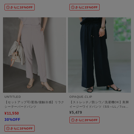
さらに10%OFF
さらに15%OFF
UNTITLED
OPAQUE.CLIP
【セットアップ可/遮熱/接触冷感】リラク
【ストレッチ／防シワ／洗濯機OK】美脚
シーテーパードパンツ
イージーワイドパンツ《SS～LL／7col
／セットアップ可／丈が選べる》
¥5,479
¥11,550
30%OFF
さらに20%OFF
さらに10%OFF