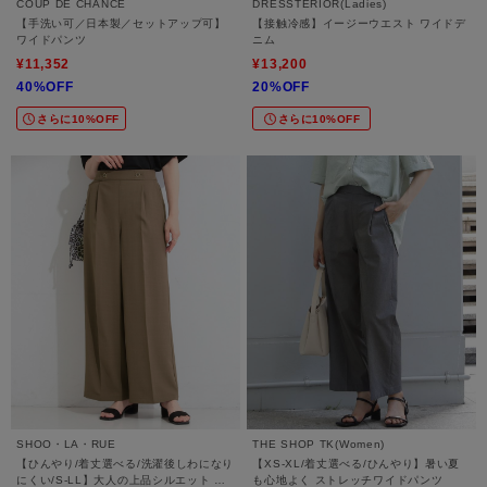
COUP DE CHANCE
DRESSTERIOR(Ladies)
【手洗い可／日本製／セットアップ可】
【接触冷感】イージーウエスト ワイドデ
ワイドパンツ
ニム
¥11,352
¥13,200
40%OFF
20%OFF
さらに10%OFF
さらに10%OFF
SHOO・LA・RUE
THE SHOP TK(Women)
【ひんやり/着丈選べる/洗濯後しわになり
【XS-XL/着丈選べる/ひんやり】暑い夏
にくい/S-LL】大人の上品シルエット セ
も心地よく ストレッチワイドパンツ