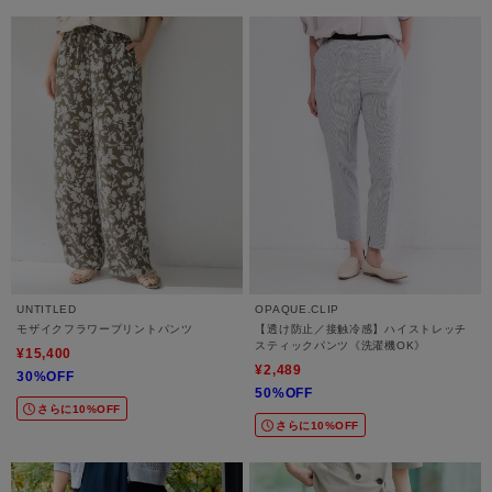
UNTITLED
OPAQUE.CLIP
モザイクフラワープリントパンツ
【透け防止／接触冷感】ハイストレッチ
スティックパンツ《洗濯機OK》
¥15,400
¥2,489
30%OFF
50%OFF
さらに10%OFF
さらに10%OFF