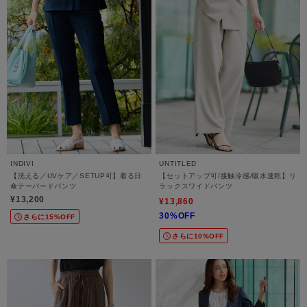
INDIVI
UNTITLED
【洗える／UVケア／SETUP可】着る日
【セットアップ可/接触冷感/吸水速乾】リ
傘テーパードパンツ
ラックスワイドパンツ
¥13,200
¥13,860
30%OFF
さらに15%OFF
さらに10%OFF