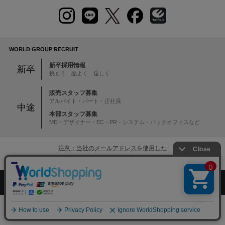
WORLD GROUP RECRUIT
新卒採用情報
新卒
挑もう 品よく 逞しく
販売スタッフ募集
アルバイト・パート・正社員
中途
本部スタッフ募集
MD・デザイナー・EC・PR・システム・バックオフィスなど
注意：当社のメールアドレスを使用した
偽装メールにご注意ください
絞り込む
初めての方へ
ご利用案内・お問い合わせ
ブランド一覧
店舗検索
企業情報
株主優待制度
0
メニュー
スナップ
探す
お気に入り
カート
利用規約
サイトポリシー
プライバシーポリシー