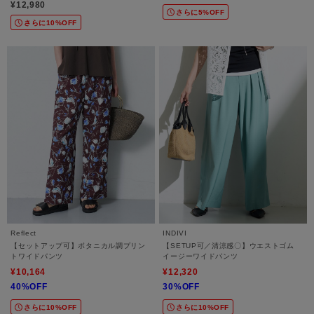
¥12,980
さらに5%OFF
さらに10%OFF
Reflect
INDIVI
【セットアップ可】ボタニカル調プリン
【SETUP可／清涼感〇】ウエストゴム
トワイドパンツ
イージーワイドパンツ
¥10,164
¥12,320
40%OFF
30%OFF
さらに10%OFF
さらに10%OFF