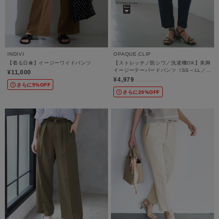
INDIVI
OPAQUE.CLIP
【着る日傘】イージーワイドパンツ
【ストレッチ／防シワ／洗濯機OK】美脚
イージーテーパードパンツ《SS～LL／
¥11,000
5col／セットアップ可／丈が選べる》
¥4,979
さらに5%OFF
さらに20%OFF