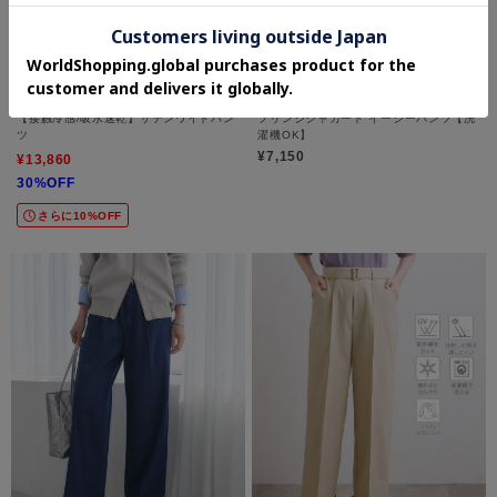
UNTITLED
OPAQUE.CLIP
【接触冷感/吸水速乾】サテンワイドパン
フリンジジャカード イージーパンツ【洗
ツ
濯機OK】
¥7,150
¥13,860
30%OFF
さらに10%OFF