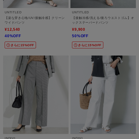
UNTITLED
UNTITLED
【楽な穿き心地/UV/接触冷感】クリーン
【接触冷感/洗える/後ろウエストゴム】オ
ワイドパンツ
ックステーパードパンツ
¥12,540
¥9,900
40%OFF
50%OFF
さらに15%OFF
さらに15%OFF
INDIVI
INDIVI