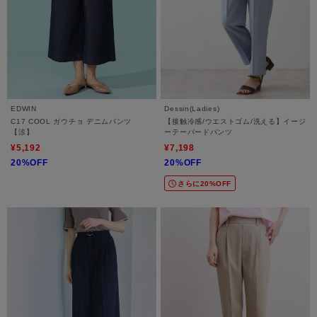
EDWIN
Dessin(Ladies)
C17 COOL ガウチョ デニムパンツ
【接触冷感/ウエストゴム/洗える】イージ
【涼】
ーテーパードパンツ
¥5,192
¥7,198
20%OFF
20%OFF
さらに20%OFF