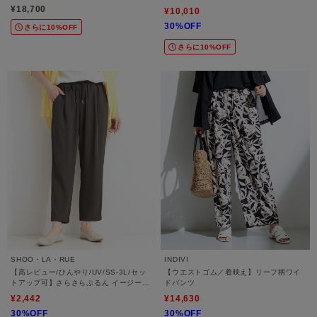
¥18,700
¥10,010
30%OFF
さらに10%OFF
さらに10%OFF
SHOO・LA・RUE
INDIVI
【高レビュー/ひんやり/UV/SS-3L/セッ
【ウエストゴム／着映え】リーフ柄ワイ
トアップ可】さらさらぷるん イージーテ
ドパンツ
ーパードパンツ
¥2,442
¥14,630
30%OFF
30%OFF