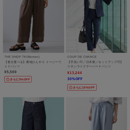
THE SHOP TK(Women)
COUP DE CHANCE
【着丈選べる】裏地ひんやり イージーワ
【手洗い可／日本製／セットアップ可】
イドパンツ
リネンライクテーパードパンツ
¥5,500
¥13,244
30%OFF
さらに5%OFF
さらに10%OFF