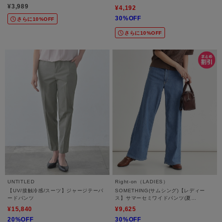
ンタープレスタックワイドパンツ
¥3,989
¥4,192
30%OFF
さらに10%OFF
さらに10%OFF
UNTITLED
Right-on（LADIES）
【UV/接触冷感/スーツ】ジャージテーパ
SOMETHING(サムシング)【レディー
ードパンツ
ス】サマーセミワイドパンツ(夏
用/COOL/涼/抗菌/消臭/制菌)
¥15,840
¥9,625
20%OFF
30%OFF