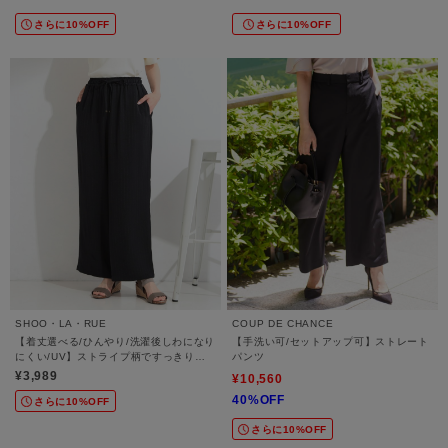
さらに10%OFF
さらに10%OFF
SHOO・LA・RUE
COUP DE CHANCE
【着丈選べる/ひんやり/洗濯後しわになり
【手洗い可/セットアップ可】ストレート
にくい/UV】ストライプ柄ですっきり見
パンツ
え イージーワイドパンツ
¥3,989
¥10,560
40%OFF
さらに10%OFF
さらに10%OFF