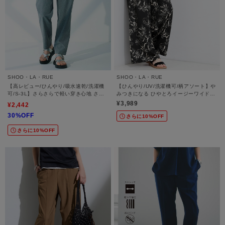
SHOO・LA・RUE
SHOO・LA・RUE
【高レビュー/ひんやり/吸水速乾/洗濯機
【ひんやり/UV/洗濯機可/柄アソート】や
可/S-3L】さらさらで軽い穿き心地 さら
みつきになる ひやとろイージーワイドパ
かるイージーパンツ
ンツ
¥3,989
¥2,442
30%OFF
さらに10%OFF
さらに10%OFF