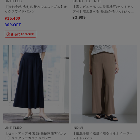
UNTITLED
SHOO・LA・RUE
【接触冷感/洗える/後ろウエストゴム】オ
【高レビュー/S-LL/洗濯機可/セットアッ
ックスワイドパンツ
プ可】着丈選べる 軽凛(かろりん) ひんや
りフラップイージーパンツ
¥3,989
¥15,400
30%OFF
さらに10%OFF
UNTITLED
INDIVI
【セットアップ可/遮熱/接触冷感/UVカッ
【接触冷感／透湿／着る日傘】イージー
ト】リラクシーガウチョパンツ
ワイドパンツ