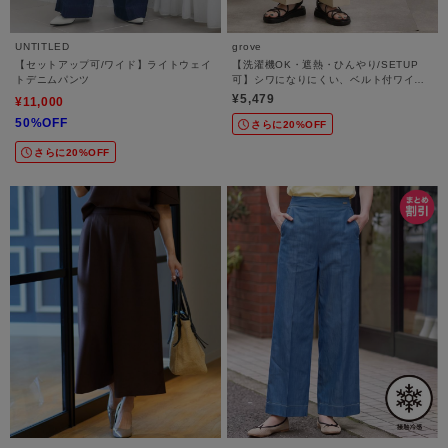
UNTITLED
grove
【セットアップ可/ワイド】ライトウェイ
【洗濯機OK・遮熱・ひんやり/SETUP
トデニムパンツ
可】シワになりにくい、ベルト付ワイド
パンツ
¥5,479
¥11,000
50%OFF
さらに20%OFF
さらに20%OFF