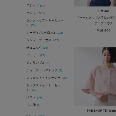
Ｔシャツ
(111)
Reflect
ポロシャツ
(7)
【セットアップ／手洗い可
タンクトップ・キャミソー
アーブラウス
ル
(73)
¥16,500
カーディガン/ボレロ
(192)
シャツ・ブラウス
(437)
チュニック
(16)
パーカー
(27)
アンサンブル
(4)
チューブ・ベアトップ
(3)
スウェット・トレーナー
(32)
トップス＋インナーセッ
ト
(14)
ベスト
(46)
その他
(1)
THE SHOP TK(Wom