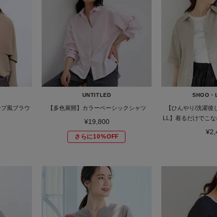
UNTITLED
SHOO・
ープ風ブラウ
【多色展開】カラーベーシックシャツ
【ひんやり/洗濯後し
LL】着るだけでこな
¥19,800
るデザイン
¥2,
さらに10%OFF