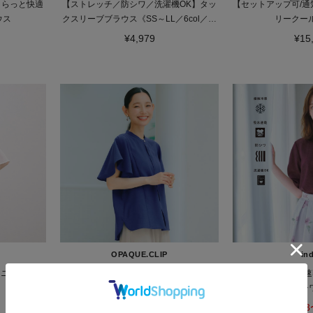
さらっと快適
【ストレッチ／防シワ／洗濯機OK】タッ
【セットアップ可/通
ウス
クスリーブブラウス《SS～LL／6col／セ
リークー
ットアップ可》
¥4,979
¥15
OPAQUE.CLIP
in
ミニン消しプ
【接触冷感／吸水速乾】フレアスリーブ
【接触冷感／吸水速
ブラウス《イージーアイロン／洗濯機
ーブブラウス《防シワ
OK》
3L／8
¥4,979
¥3,183