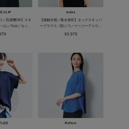
E.CLIP
index
ワ／洗濯機OK】スキ
【接触冷感／吸水速乾】タックスキッパ
LL／5col／セット
ーブラウス《防シワ／イージーアイロン
プ可》
／洗濯機OK／9col》
979
¥3,979
TLED
Reflect