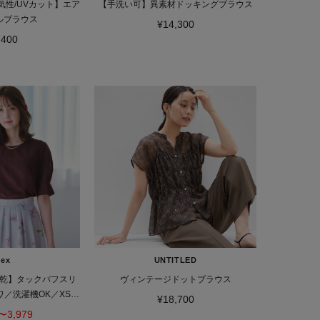
気性/UVカット】エア
【手洗い可】異素材ドッキングブラウス
ルブラウス
¥14,300
,400
dex
UNTITLED
乾】タックパフスリ
ヴィンテージドットブラウス
／洗濯機OK／XS～
¥18,700
col》
〜3,979