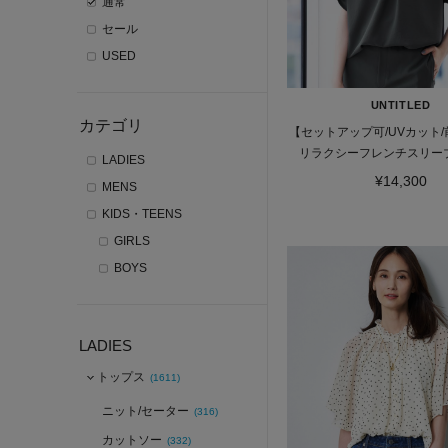
通常
セール
USED
UNTITLED
カテゴリ
【セットアップ可/UVカット/
リラクシーフレンチスリー
LADIES
¥14,300
MENS
KIDS・TEENS
GIRLS
BOYS
LADIES
トップス
(1611)
ニット/セーター
(316)
カットソー
(332)