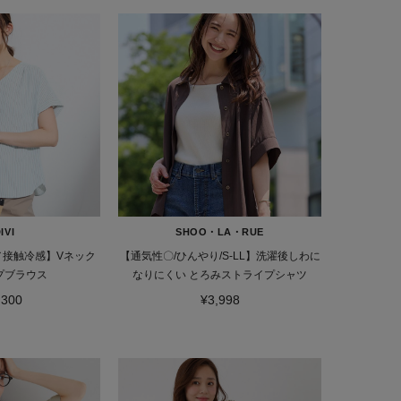
IVI
SHOO・LA・RUE
／接触冷感】Vネック
【通気性〇/ひんやり/S-LL】洗濯後しわに
プブラウス
なりにくい とろみストライプシャツ
,300
¥3,998