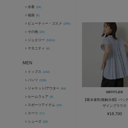
水着
(26)
福袋
(6)
ビューティー・コスメ
(295)
その他
(20)
ジュエリー
(1624)
マタニティ
(6)
MEN
トップス
(244)
パンツ
(186)
ジャケット/アウター
(64)
UNTITLED
ルームウェア
(8)
【吸水速乾/接触冷感】バッ
スポーツアイテム
(34)
ザインブラウス
スーツ
¥18,700
(17)
シューズ
(28)