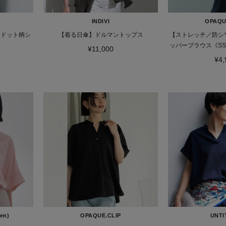
INDIVI
OPAQU
】ドット柄シ
【着る日傘】ドルマントップス
【ストレッチ／防シ
ッパーブラウス《SS～
¥11,000
アッ
¥4,
en)
OPAQUE.CLIP
UNTI