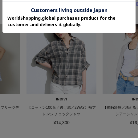
MAX2
INDIVI
IND
クプリーツデ
【コットン100％／透け感／2WAY】袖ア
【接触冷感／洗える／
レンジ チェックシャツ
シアーシャン
¥14,300
¥16