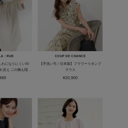
LA・RUE
COUP DE CHANCE
わになりにくい/S-
【手洗い可／日本製】フラワーリボンブ
れ見え 二の腕も隠せ
ラウス
半袖シャツ
489
¥20,900