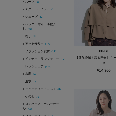
スーツ
(19)
スクールアイテム
(1)
シューズ
(52)
バッグ・財布・小物入
れ
(261)
帽子
(44)
アクセサリー
(37)
INDIVI
ファッション雑貨
(131)
【新作登場！着る日傘】 ケ
インナー・ランジェリー
(17)
ス
レッグウェア
(127)
¥14,960
水着
(5)
浴衣
(7)
ビューティー・コスメ
(8)
その他
(6)
ロンパース・カバーオー
ル
(72)