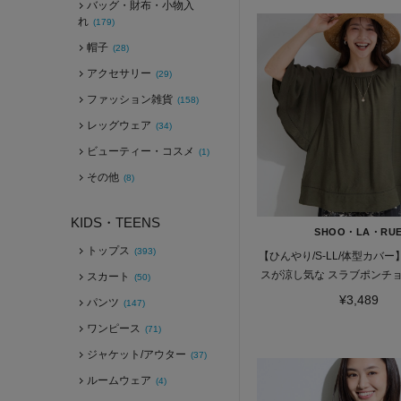
バッグ・財布・小物入
れ
(179)
帽子
(28)
アクセサリー
(29)
ファッション雑貨
(158)
レッグウェア
(34)
ビューティー・コスメ
(1)
その他
(8)
KIDS・TEENS
SHOO・LA・RU
トップス
(393)
【ひんやり/S-LL/体型カバ
スが涼し気な スラブポンチ
スカート
(50)
¥3,489
パンツ
(147)
ワンピース
(71)
ジャケット/アウター
(37)
ルームウェア
(4)