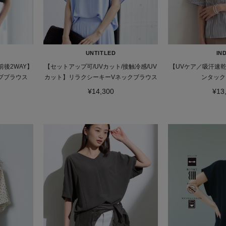
UNTITLED
IND
前後2WAY】
【セットアップ可/UVカット/接触冷感/UV
【UVケア／吸汗速
ブブラウス
カット】リラクシーキーVネックブラウス
ンタック
¥14,300
¥13