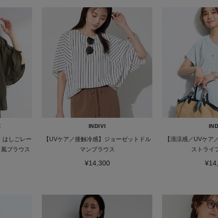
E
INDIVI
IND
ー】はしごレー
【UVケア／接触冷感】ジョーゼットドル
【清涼感／UVケア
ョ風ブラウス
マンブラウス
ストライ
¥14,300
¥14