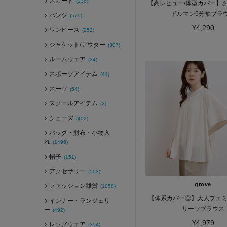
スカート
(236)
【高レビュー/体型カバー】
ドルマン5分袖ブラ
パンツ
(579)
¥4,290
ワンピース
(252)
ジャケット/アウター
(307)
ルームウェア
(34)
スポーツアイテム
(44)
スーツ
(54)
スクールアイテム
(2)
シューズ
(402)
バッグ・財布・小物入
れ
(1496)
帽子
(151)
アクセサリー
(503)
grove
ファッション雑貨
(1058)
【体系カバー◎】大人フェ
インナー・ランジェリ
リーツブラウス
ー
(492)
¥4,979
レッグウェア
(254)